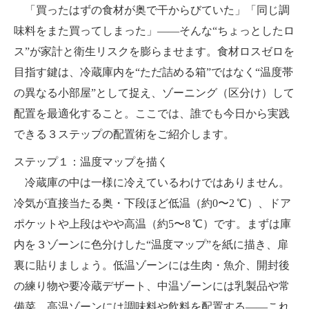
「買ったはずの食材が奥で干からびていた」「同じ調
味料をまた買ってしまった」――そんな“ちょっとしたロ
ス”が家計と衛生リスクを膨らませます。食材ロスゼロを
目指す鍵は、冷蔵庫内を“ただ詰める箱”ではなく“温度帯
の異なる小部屋”として捉え、ゾーニング（区分け）して
配置を最適化すること。ここでは、誰でも今日から実践
できる３ステップの配置術をご紹介します。
ステップ１：温度マップを描く
冷蔵庫の中は一様に冷えているわけではありません。
冷気が直接当たる奥・下段ほど低温（約0〜2 ℃）、ドア
ポケットや上段はやや高温（約5〜8 ℃）です。まずは庫
内を３ゾーンに色分けした“温度マップ”を紙に描き、扉
裏に貼りましょう。低温ゾーンには生肉・魚介、開封後
の練り物や要冷蔵デザート、中温ゾーンには乳製品や常
備菜、高温ゾーンには調味料や飲料を配置する――これ