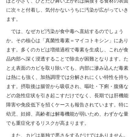
ほど小さく、ひとたび舞い上がれば隣接する食材の表面
に次々と付着し、気付かないうちに汚染が広がっていき
ます。
では、なぜカビ汚染が食中毒へ直結するのでしょう
か。その核心は「真菌性毒素＝マイコトキシン」にあり
ます。多くのカビは増殖過程で毒素を生成し、これが食
品内部へ深く浸透することで除去が困難となります。た
とえ表面のカビを取り除いても、内部に滲み込んだ毒素
は熱にも強く、加熱調理では分解されにくい特性を持ち
ます。摂取後は腸管から吸収され、嘔吐・下痢・腹痛な
どの急性症状を引き起こすだけでなく、長期では肝機能
障害や免疫低下を招くケースも報告されています。特に
幼児、妊婦、高齢者は解毒機能が弱いため、わずかな量
でも重症化するリスクが高まります。
また、カビは単独で悪さをするだけではありません。