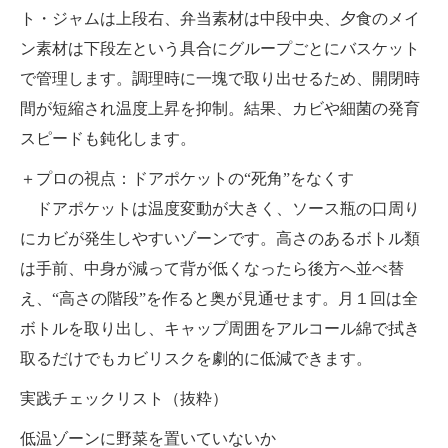
ト・ジャムは上段右、弁当素材は中段中央、夕食のメイ
ン素材は下段左という具合にグループごとにバスケット
で管理します。調理時に一塊で取り出せるため、開閉時
間が短縮され温度上昇を抑制。結果、カビや細菌の発育
スピードも鈍化します。
＋プロの視点：ドアポケットの“死角”をなくす
ドアポケットは温度変動が大きく、ソース瓶の口周り
にカビが発生しやすいゾーンです。高さのあるボトル類
は手前、中身が減って背が低くなったら後方へ並べ替
え、“高さの階段”を作ると奥が見通せます。月１回は全
ボトルを取り出し、キャップ周囲をアルコール綿で拭き
取るだけでもカビリスクを劇的に低減できます。
実践チェックリスト（抜粋）
低温ゾーンに野菜を置いていないか