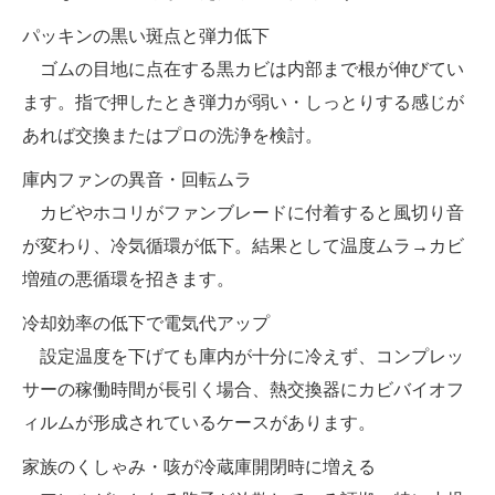
パッキンの黒い斑点と弾力低下
ゴムの目地に点在する黒カビは内部まで根が伸びてい
ます。指で押したとき弾力が弱い・しっとりする感じが
あれば交換またはプロの洗浄を検討。
庫内ファンの異音・回転ムラ
カビやホコリがファンブレードに付着すると風切り音
が変わり、冷気循環が低下。結果として温度ムラ→カビ
増殖の悪循環を招きます。
冷却効率の低下で電気代アップ
設定温度を下げても庫内が十分に冷えず、コンプレッ
サーの稼働時間が長引く場合、熱交換器にカビバイオフ
ィルムが形成されているケースがあります。
家族のくしゃみ・咳が冷蔵庫開閉時に増える