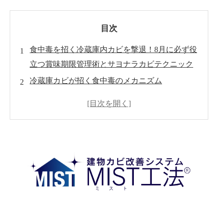
目次
食中毒を招く冷蔵庫内カビを撃退！8月に必ず役
立つ賞味期限管理術とサヨナラカビテクニック
冷蔵庫カビが招く食中毒のメカニズム
8 月にカビが爆発的に増える３つの理由
今すぐ始める！賞味期限管理〈基本編〉
食材ロスゼロへ――冷蔵庫内ゾーニング＆配置
術
カビ発見を防ぐ！収納＆清掃ルーティン
要注意サインはこれだ！カビ発見チェックリス
ト
食材別・夏の保存期間早見表