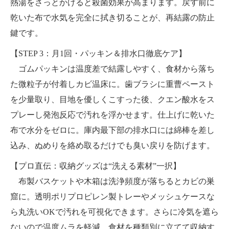
熱湯をさっとかけると殺菌効果が高まります。戻す前に
乾いた布で水気を完全に拭き切ることが、再結露の防止
鍵です。
【STEP 3：月1回・パッキン＆排水口徹底ケア】
ゴムパッキンは温度差で結露しやすく、食材から落ち
た微粒子が付着しカビ温床に。歯ブラシに重曹ペースト
を少量取り、目地を優しくこすった後、クエン酸水をス
プレーし発泡反応で汚れを浮かせます。仕上げに乾いた
布で水分をゼロに。庫内最下部の排水口には綿棒を差し
込み、ぬめりを絡め取るだけでも臭い戻りを防げます。
【プロ直伝：収納グッズは“洗える素材”一択】
布製バスケットや木箱は洗浄頻度が落ちるとカビの巣
窟に。透明ポリプロピレン製トレーやメッシュケースな
ら丸洗いOKで汚れを可視化できます。さらに冷気を遮ら
ないので温度ムラを軽減。食材を種類別に立てて収納す