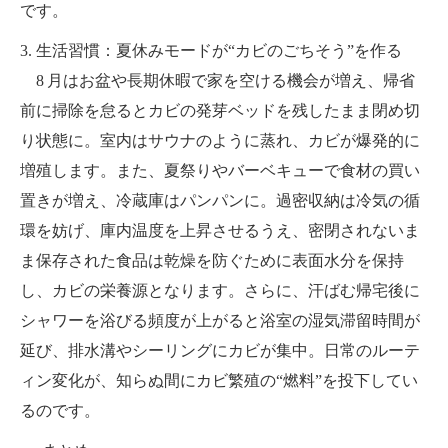
です。
3. 生活習慣：夏休みモードが“カビのごちそう”を作る
8 月はお盆や長期休暇で家を空ける機会が増え、帰省
前に掃除を怠るとカビの発芽ベッドを残したまま閉め切
り状態に。室内はサウナのように蒸れ、カビが爆発的に
増殖します。また、夏祭りやバーベキューで食材の買い
置きが増え、冷蔵庫はパンパンに。過密収納は冷気の循
環を妨げ、庫内温度を上昇させるうえ、密閉されないま
ま保存された食品は乾燥を防ぐために表面水分を保持
し、カビの栄養源となります。さらに、汗ばむ帰宅後に
シャワーを浴びる頻度が上がると浴室の湿気滞留時間が
延び、排水溝やシーリングにカビが集中。日常のルーテ
ィン変化が、知らぬ間にカビ繁殖の“燃料”を投下してい
るのです。