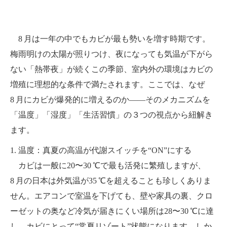
8 月は一年の中でもカビが最も勢いを増す時期です。
梅雨明けの太陽が照りつけ、夜になっても気温が下がら
ない「熱帯夜」が続くこの季節、室内外の環境はカビの
増殖に理想的な条件で満たされます。ここでは、なぜ
8 月にカビが爆発的に増えるのか――そのメカニズムを
「温度」「湿度」「生活習慣」の３つの視点から紐解き
ます。
1. 温度：真夏の高温が代謝スイッチを“ON”にする
カビは一般に20〜30 ℃で最も活発に繁殖しますが、
8 月の日本は外気温が35 ℃を超えることも珍しくありま
せん。エアコンで室温を下げても、壁や家具の裏、クロ
ーゼットの奥など冷気が届きにくい場所は28〜30 ℃に達
し、カビにとって“常夏リゾート”状態になります。しか