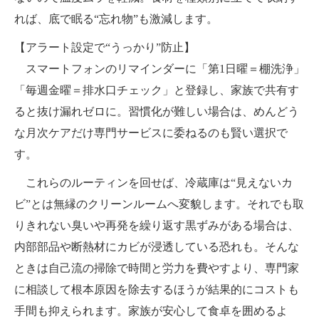
れば、底で眠る“忘れ物”も激減します。
【アラート設定で“うっかり”防止】
スマートフォンのリマインダーに「第1日曜＝棚洗浄」
「毎週金曜＝排水口チェック」と登録し、家族で共有す
ると抜け漏れゼロに。習慣化が難しい場合は、めんどう
な月次ケアだけ専門サービスに委ねるのも賢い選択で
す。
これらのルーティンを回せば、冷蔵庫は“見えないカ
ビ”とは無縁のクリーンルームへ変貌します。それでも取
りきれない臭いや再発を繰り返す黒ずみがある場合は、
内部部品や断熱材にカビが浸透している恐れも。そんな
ときは自己流の掃除で時間と労力を費やすより、専門家
に相談して根本原因を除去するほうが結果的にコストも
手間も抑えられます。家族が安心して食卓を囲めるよ