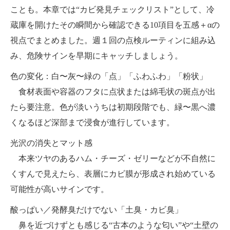
ことも。本章では“カビ発見チェックリスト”として、冷
蔵庫を開けたその瞬間から確認できる10項目を五感＋αの
視点でまとめました。週１回の点検ルーティンに組み込
み、危険サインを早期にキャッチしましょう。
色の変化：白〜灰〜緑の「点」「ふわふわ」「粉状」
食材表面や容器のフタに点状または綿毛状の斑点が出
たら要注意。色が淡いうちは初期段階でも、緑〜黒へ濃
くなるほど深部まで浸食が進行しています。
光沢の消失とマット感
本来ツヤのあるハム・チーズ・ゼリーなどが不自然に
くすんで見えたら、表層にカビ膜が形成され始めている
可能性が高いサインです。
酸っぱい／発酵臭だけでない「土臭・カビ臭」
鼻を近づけずとも感じる“古本のような匂い”や“土壁の