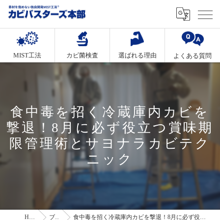
MIST工法
カビ菌検査
選ばれる理由
よくある質問
食中毒を招く冷蔵庫内カビを
撃退！8月に必ず役立つ賞味期
限管理術とサヨナラカビテク
ニック
HOME
ブログ
食中毒を招く冷蔵庫内カビを撃退！8月に必ず役立つ賞味期限管理術とサヨナラカビテクニック