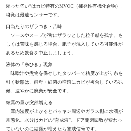
湿った匂い”はカビ特有のMVOC（揮発性有機化合物）。
嗅覚は最速センサーです。
口当たりのザラつき・苦味
ソースやスープが舌にザラッとした粒子感を残す、も
しくは苦味を感じる場合、胞子が混入している可能性が
あるため飲食を中止しましょう。
液体の「糸ひき」現象
味噌汁や煮物を保存したタッパーで粘度が上がり糸を
引く状態は、酵母・細菌の増殖にカビが複合している兆
候。速やかに廃棄が安全です。
結露の量が突然増える
庫内湿度が上がるとパッキン周辺やガラス棚に水滴が
常態化。水分はカビの“育成液”。ドア開閉回数が変わっ
ていないのに結露が増えたら警戒信号です。