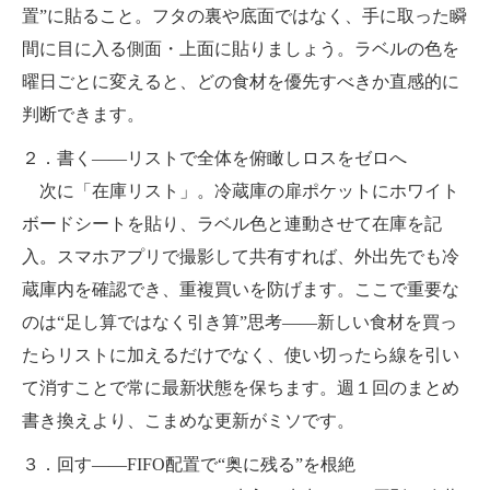
置”に貼ること。フタの裏や底面ではなく、手に取った瞬
間に目に入る側面・上面に貼りましょう。ラベルの色を
曜日ごとに変えると、どの食材を優先すべきか直感的に
判断できます。
２．書く――リストで全体を俯瞰しロスをゼロへ
次に「在庫リスト」。冷蔵庫の扉ポケットにホワイト
ボードシートを貼り、ラベル色と連動させて在庫を記
入。スマホアプリで撮影して共有すれば、外出先でも冷
蔵庫内を確認でき、重複買いを防げます。ここで重要な
のは“足し算ではなく引き算”思考――新しい食材を買っ
たらリストに加えるだけでなく、使い切ったら線を引い
て消すことで常に最新状態を保ちます。週１回のまとめ
書き換えより、こまめな更新がミソです。
３．回す――FIFO配置で“奥に残る”を根絶