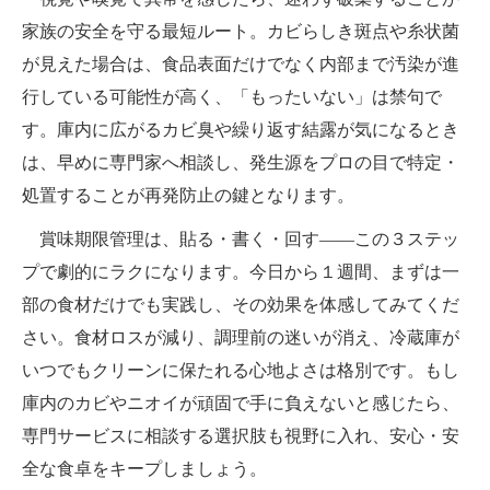
家族の安全を守る最短ルート。カビらしき斑点や糸状菌
が見えた場合は、食品表面だけでなく内部まで汚染が進
行している可能性が高く、「もったいない」は禁句で
す。庫内に広がるカビ臭や繰り返す結露が気になるとき
は、早めに専門家へ相談し、発生源をプロの目で特定・
処置することが再発防止の鍵となります。
賞味期限管理は、貼る・書く・回す――この３ステッ
プで劇的にラクになります。今日から１週間、まずは一
部の食材だけでも実践し、その効果を体感してみてくだ
さい。食材ロスが減り、調理前の迷いが消え、冷蔵庫が
いつでもクリーンに保たれる心地よさは格別です。もし
庫内のカビやニオイが頑固で手に負えないと感じたら、
専門サービスに相談する選択肢も視野に入れ、安心・安
全な食卓をキープしましょう。