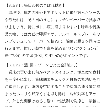
【STEP 1：毎日30秒のこぼれ拭き】
調理後、庫内の棚やドアポケットに飛び散ったソース
や液だれは、その日のうちにキッチンペーパーで拭き取
りましょう。特にボトル底に溜まりやすい甘味料や乳製
品の輪ジミはカビの即席エサ。アルコールスプレーをワ
ンプッシュしてペーパーで挟めば、除菌と脱臭を同時に
行えます。忙しい朝でも扉を閉める“ワンアクション延
長”で済むので習慣化しやすいのがポイントです。
【STEP 2：週1回・ゾーンごとに全部出し】
週末の買い出し前がベストタイミング。棚単位で食材
を一度外に出し、賞味期限チェックと棚板の丸洗いを同
時進行します。庫内を空にすることで冷気の通り道に溜
まったホコリや野菜くずを取り除け、冷却効率もアッ
プ。外した棚板はぬるま湯＋中性洗剤で洗浄し、最後に