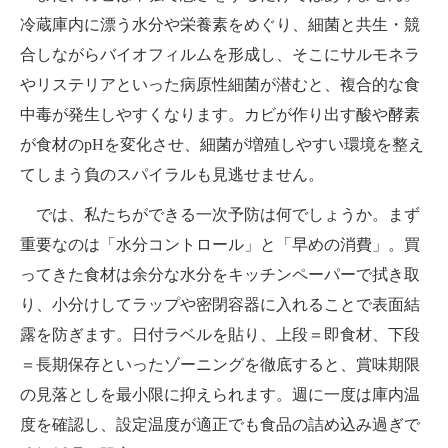
冷蔵庫内に漂う水分や栄養素をめぐり、細菌と共生・競
合しながらバイオフィルムを形成し、そこにサルモネラ
やリステリアといった病原性細菌が潜むと、複合的な食
中毒が発生しやすくなります。カビが作り出す酸や酵素
が食材のpHを変化させ、細菌が増殖しやすい環境を整え
てしまう負のスパイラルも見逃せません。
では、私たちができる一次予防は何でしょうか。まず
重要なのは「水分コントロール」と「早めの消費」。買
ってきた食材は余分な水分をキッチンペーパーで拭き取
り、小分けしてラップや密閉容器に入れることで表面結
露を防ぎます。日付ラベルを貼り、上段＝即食材、下段
＝長期保存といったゾーニングを徹底すると、賞味期限
の見落としを最小限に抑えられます。週に一度は庫内温
度を確認し、設定温度が適正でも食品の詰め込み過ぎで