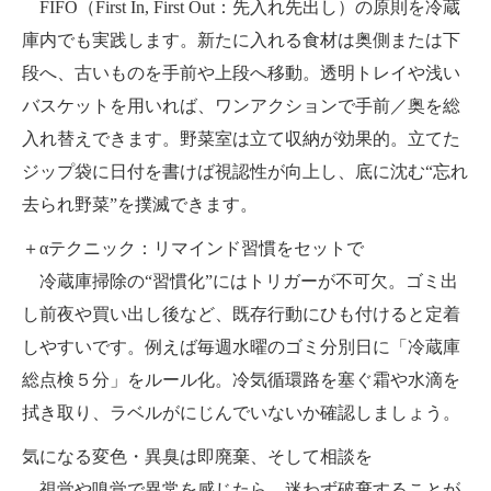
FIFO（First In, First Out：先入れ先出し）の原則を冷蔵
庫内でも実践します。新たに入れる食材は奥側または下
段へ、古いものを手前や上段へ移動。透明トレイや浅い
バスケットを用いれば、ワンアクションで手前／奥を総
入れ替えできます。野菜室は立て収納が効果的。立てた
ジップ袋に日付を書けば視認性が向上し、底に沈む“忘れ
去られ野菜”を撲滅できます。
＋αテクニック：リマインド習慣をセットで
冷蔵庫掃除の“習慣化”にはトリガーが不可欠。ゴミ出
し前夜や買い出し後など、既存行動にひも付けると定着
しやすいです。例えば毎週水曜のゴミ分別日に「冷蔵庫
総点検５分」をルール化。冷気循環路を塞ぐ霜や水滴を
拭き取り、ラベルがにじんでいないか確認しましょう。
気になる変色・異臭は即廃棄、そして相談を
視覚や嗅覚で異常を感じたら、迷わず破棄することが