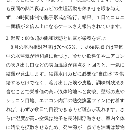
も夜間の熱帯夜はカビの生理活動を休ませる暇を与え
ず、24時間体制で胞子形成が進行。結果、１日でコロニ
ー面積が２倍以上になるケースさえ報告されています。
2. 湿度：80％超の飽和状態と結露が栄養を運ぶ
8 月の平均相対湿度は70〜85％。この湿度域では空気
中の水蒸気が飽和点に近づき、冷たい飲料缶やエアコン
の吹き出し口などの表面温度が露点を下回ると、一気に
結露が発生します。結露水はカビに必要な“自由水”を供
給するだけでなく、溶け出した埃や皮脂、調味料残渣を
含むことで栄養価の高い液体培地へと変貌。壁紙の裏や
シリコン目地、エアコン内部の熱交換器フィンに付着す
れば、わずか数日で目視できるカビ斑点が現れます。さ
らに湿度が高い空気は胞子を長時間浮遊させ、室内全体
に汚染を拡散させるため、発生源が一点でも油断は禁物