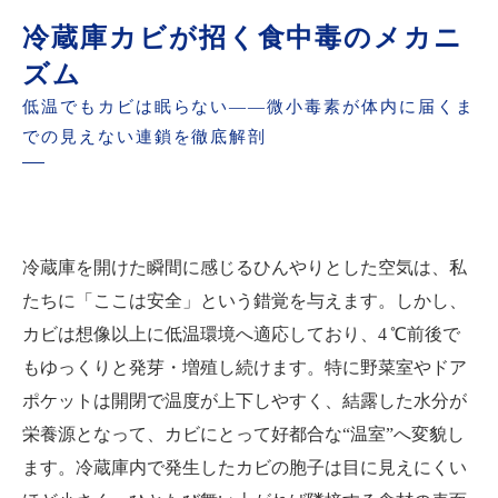
カビを見つけたら？自己処理と専門相談の判断
冷蔵庫カビが招く食中毒のメカニ
基準
ズム
まとめ：家族を守る夏の食品衛生マニュアル
低温でもカビは眠らない――微小毒素が体内に届くま
での見えない連鎖を徹底解剖
冷蔵庫を開けた瞬間に感じるひんやりとした空気は、私
たちに「ここは安全」という錯覚を与えます。しかし、
カビは想像以上に低温環境へ適応しており、4 ℃前後で
もゆっくりと発芽・増殖し続けます。特に野菜室やドア
ポケットは開閉で温度が上下しやすく、結露した水分が
栄養源となって、カビにとって好都合な“温室”へ変貌し
ます。冷蔵庫内で発生したカビの胞子は目に見えにくい