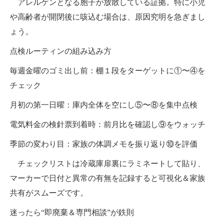
アレルゲンとなる胞子が放散している証拠。特に小児
や高齢者が開閉後に咳込む場合は、原因究明を急ぎまし
ょう。
点検ルーティンの組み込み方
毎週金曜のゴミ出し前：棚１段をターゲットに①〜④を
チェック
月初の第一日曜：庫内全体を空にし⑤〜⑧を集中点検
電気料金の検針票到着時：前月比を確認し⑨をウォッチ
季節の変わり目：家族の体調メモを振り返り⑩を評価
チェックリストは冷蔵庫扉裏にラミネートして貼り、
マーカーで日付と異常の有無を記録すると可視化＆家族
共有がスムーズです。
迷ったら“即廃棄＆専門相談”が鉄則