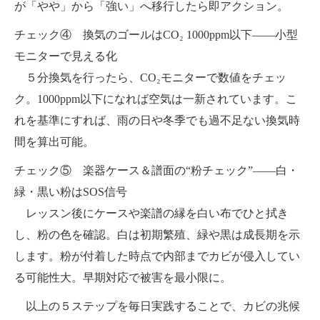
が「やや」から「強い」へ移行したら即アクション。
チェック④ 換気のゴールはCO₂ 1000ppm以下——小型
モニターで見える化
５分換気を行ったら、CO₂モニターで数値をチェッ
ク。1000ppm以下になれば空気は一新されています。こ
れを基準にすれば、雨の日や冬季でも過不足ない換気時
間を算出可能。
チェック⑤ 楽器ケース＆譜面の“粉チェック”——白・
緑・黒い粉はSOS信号
レッスン後にケースや楽譜の縁を白い布でひと拭き
し、粉の色を確認。白は初期繁殖、緑や黒は成長期を示
します。粉が付着した時点で内部までカビが侵入してい
る可能性大。早期対応で被害を最小限に。
以上の５ステップを毎日実践することで、カビの兆候