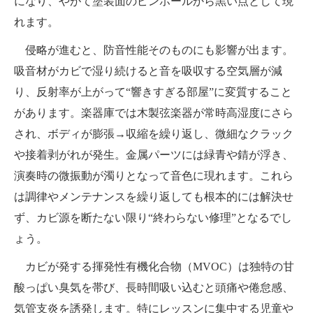
になり、やがて塗装面のピンホールから黒い点として現
れます。
侵略が進むと、防音性能そのものにも影響が出ます。
吸音材がカビで湿り続けると音を吸収する空気層が減
り、反射率が上がって“響きすぎる部屋”に変質すること
があります。楽器庫では木製弦楽器が常時高湿度にさら
され、ボディが膨張→収縮を繰り返し、微細なクラック
や接着剥がれが発生。金属パーツには緑青や錆が浮き、
演奏時の微振動が濁りとなって音色に現れます。これら
は調律やメンテナンスを繰り返しても根本的には解決せ
ず、カビ源を断たない限り“終わらない修理”となるでし
ょう。
カビが発する揮発性有機化合物（MVOC）は独特の甘
酸っぱい臭気を帯び、長時間吸い込むと頭痛や倦怠感、
気管支炎を誘発します。特にレッスンに集中する児童や