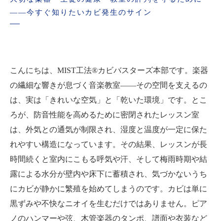
——今すぐ知りたいカビ発生のサイン
こんにちは、MIST工法®カビバスターズ本部です。楽器
の繊細な響きが息づく音楽教室——その空間を支えるの
は、実は「きれいな空気」と「乾いた環境」です。とこ
ろが、防音性能を高めるために密閉されたレッスン室
は、外気との通気が制限され、湿度と温度が一定に保た
れやすい構造になっています。その結果、レッスンが長
時間続くと室内にこもる呼気や汗、そして梅雨時期や結
露による水分が壁内や床下に蓄積され、気づかないうち
にカビが静かに繁殖を始めてしまうのです。カビは単に
黒ずみや不快なニオイを生むだけではありません。ピア
ノのハンマーや弦、木管楽器のタンポ、譜面や衣装など