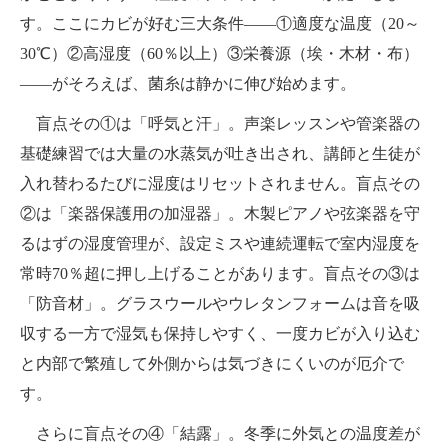
す。ここにカビが好む三大条件――①適度な温度（20～
30℃）②高湿度（60％以上）③栄養源（埃・木材・布）
――がそろえば、菌糸は静かに伸び始めます。
盲点その①は「呼気と汗」。声楽レッスンや管楽器の
基礎練習では大量の水蒸気が吐き出され、講師と生徒が
入れ替わるたびに湿度はリセットされません。盲点その
②は「楽器保護用の加湿器」。木製ピアノや弦楽器を守
るはずの湿度管理が、設定ミスや連続運転で室内湿度を
常時70％超に押し上げることがあります。盲点その③は
「防音材」。グラスウールやウレタンフォームは音を吸
収する一方で湿気も保持しやすく、一度カビが入り込む
と内部で繁殖して外側からは気づきにくいのが厄介で
す。
さらに盲点その④「結露」。冬季に外気との温度差が