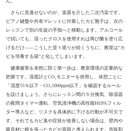
ん。
さらに見逃せないのが、楽器を介した二次汚染です。
ピアノ鍵盤や共有マレットに付着したカビ胞子は、次の
レッスンで別の生徒の手指へと移動します。アルコール
で拭いても、湿ったクロスを使用すれば再び菌を塗り広
げるだけ――こうした堂々巡りが続くうちに、教室は“カ
ビを培養する箱”と化してしまいます。
健康被害を未然に防ぐ第一歩は、教室環境の定量的な
把握です。湿度計とCO₂モニターを併用し、休憩ごとに
「湿度55％以下・CO₂1000ppm以下」を確認するルール
を設けましょう。さらにレッスン間の５分換気、除湿器
の夜間タイマー運転、空気清浄機の高性能HEPAフィル
ター導入など、リスクを具体的に下げる行動が不可欠で
す。それでもカビ臭や症状が改善しない場合は、壁内や
吸音材に根を張ったカビが原因と考えられます。市販剤