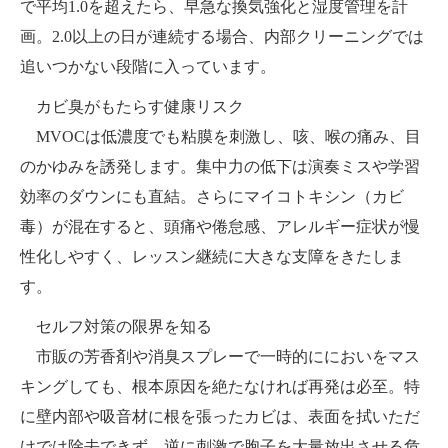
で平均1.0を超えたら、早急な換気強化と湿度管理を計
画。2.0以上の日が連続する場合、内部クリーニングでは
追いつかない段階に入っています。
カビ臭がもたらす健康リスク
MVOCは低濃度でも粘膜を刺激し、咳、喉の痛み、目
のかゆみを誘発します。集中力の低下は演奏ミスや学習
効率のダウンにも直結。さらにマイコトキシン（カビ
毒）が混在すると、頭痛や倦怠感、アレルギー症状が慢
性化しやすく、レッスン継続に大きな支障をきたしま
す。
セルフ対策の限界を知る
市販の芳香剤や消臭スプレーで一時的ににおいをマス
キングしても、根本原因を絶たなければ再発は必至。特
に壁内部や吸音材に根を張ったカビは、表面を拭いただ
けでは除去できず、逆に刺激で胞子を大量放出させる危