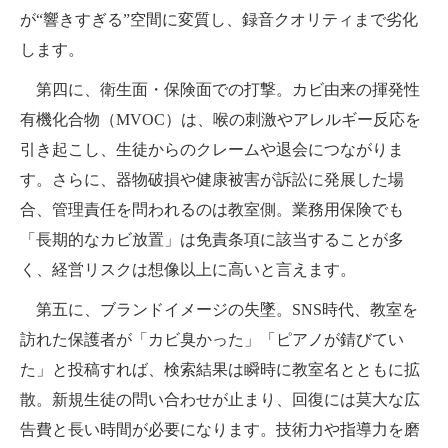
が“響きすぎる”空間に変質し、録音クオリティまで劣化
します。
第四に、衛生面・保険面での打撃。カビ由来の揮発性
有機化合物（MVOC）は、喉の刺激やアレルギー反応を
引き起こし、生徒からのクレームや退会につながりま
す。さらに、器物破損や健康被害が訴訟に発展した場
合、管理責任を問われるのは教室側。業務用保険でも
「長期的なカビ放置」は免責条項に該当することが多
く、経営リスクは想像以上に高いと言えます。
第五に、ブランドイメージの失墜。SNS時代、教室を
訪れた保護者が「カビ臭かった」「ピアノが錆びてい
た」と投稿すれば、検索結果は瞬時に教室名とともに拡
散。新規生徒の問い合わせが止まり、回復には莫大な広
告費と長い時間が必要になります。技術力や指導力を磨