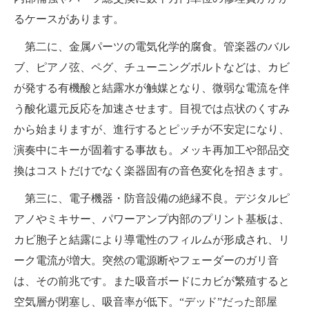
るケースがあります。
第二に、金属パーツの電気化学的腐食。管楽器のバル
ブ、ピアノ弦、ペグ、チューニングボルトなどは、カビ
が発する有機酸と結露水が触媒となり、微弱な電流を伴
う酸化還元反応を加速させます。目視では点状のくすみ
から始まりますが、進行するとピッチが不安定になり、
演奏中にキーが固着する事故も。メッキ再加工や部品交
換はコストだけでなく楽器固有の音色変化を招きます。
第三に、電子機器・防音設備の絶縁不良。デジタルピ
アノやミキサー、パワーアンプ内部のプリント基板は、
カビ胞子と結露により導電性のフィルムが形成され、リ
ーク電流が増大。突然の電源断やフェーダーのガリ音
は、その前兆です。また吸音ボードにカビが繁殖すると
空気層が閉塞し、吸音率が低下。“デッド”だった部屋