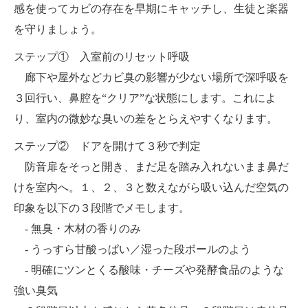
感を使ってカビの存在を早期にキャッチし、生徒と楽器
を守りましょう。
ステップ① 入室前のリセット呼吸
廊下や屋外などカビ臭の影響が少ない場所で深呼吸を
３回行い、鼻腔を“クリア”な状態にします。これによ
り、室内の微妙な臭いの差をとらえやすくなります。
ステップ② ドアを開けて３秒で判定
防音扉をそっと開き、まだ足を踏み入れないまま鼻だ
けを室内へ。１、２、３と数えながら吸い込んだ空気の
印象を以下の３段階でメモします。
- 無臭・木材の香りのみ
- うっすら甘酸っぱい／湿った段ボールのよう
- 明確にツンとくる酸味・チーズや発酵食品のような
強い臭気