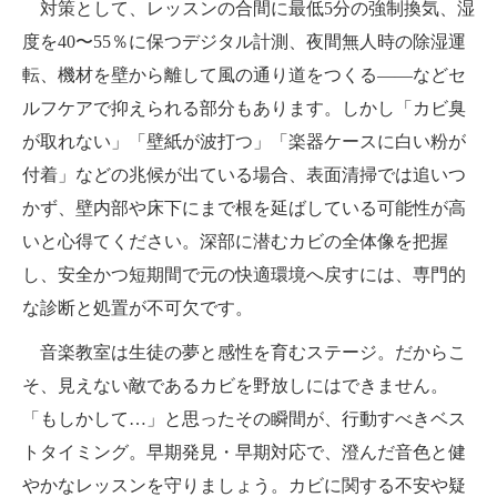
対策として、レッスンの合間に最低5分の強制換気、湿
度を40〜55％に保つデジタル計測、夜間無人時の除湿運
転、機材を壁から離して風の通り道をつくる――などセ
ルフケアで抑えられる部分もあります。しかし「カビ臭
が取れない」「壁紙が波打つ」「楽器ケースに白い粉が
付着」などの兆候が出ている場合、表面清掃では追いつ
かず、壁内部や床下にまで根を延ばしている可能性が高
いと心得てください。深部に潜むカビの全体像を把握
し、安全かつ短期間で元の快適環境へ戻すには、専門的
な診断と処置が不可欠です。
音楽教室は生徒の夢と感性を育むステージ。だからこ
そ、見えない敵であるカビを野放しにはできません。
「もしかして…」と思ったその瞬間が、行動すべきベス
トタイミング。早期発見・早期対応で、澄んだ音色と健
やかなレッスンを守りましょう。カビに関する不安や疑