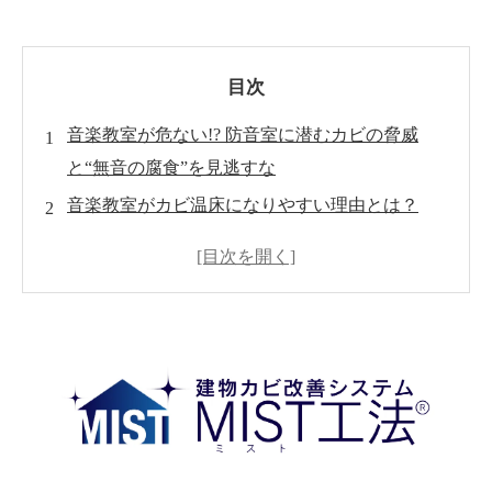
目次
音楽教室が危ない!? 防音室に潜むカビの脅威
と“無音の腐食”を見逃すな
音楽教室がカビ温床になりやすい理由とは？
防音室・楽器庫に潜むカビの“静かな侵略”
放置厳禁！カビが楽器・設備に与える深刻なダ
メージ
レッスン環境と健康被害——生徒・講師を襲う
リスク
今日からできる！カビ発生を防ぐ５つのセルフ
チェック
“そのニオイ、危険信号”——カビ臭を見逃さな