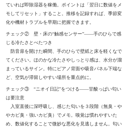
ていれば即除湿器を稼働。ポイントは「翌日に数値をメ
モしてリセット」すること。推移を記録すれば、季節変
化や機材トラブルを早期に把握できます。
チェック② 壁・床の“触感センサー”——手のひらで感
じる冷たさとべたつき
防音扉を開けた瞬間、手のひらで壁紙と床を軽くなで
てください。ほのかな冷たさやしっとり感は、水分が溜
まっているサイン。特にピアノ背面や吸音パネル下端な
ど、空気が滞留しやすい場所を重点的に。
チェック③ “ニオイ日記”をつける——甘酸っぱい匂い
は要注意
入室直後に深呼吸し、感じた匂いを３段階（無臭・や
やカビ臭・強いカビ臭）でメモ。嗅覚は慣れやすいた
め、数値化することで微妙な悪化を見逃しません。匂い