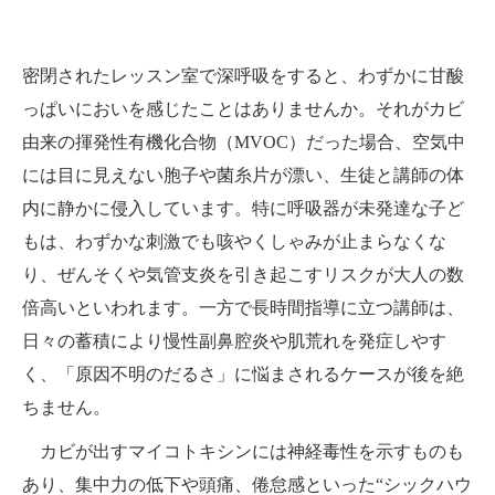
密閉されたレッスン室で深呼吸をすると、わずかに甘酸
っぱいにおいを感じたことはありませんか。それがカビ
由来の揮発性有機化合物（MVOC）だった場合、空気中
には目に見えない胞子や菌糸片が漂い、生徒と講師の体
内に静かに侵入しています。特に呼吸器が未発達な子ど
もは、わずかな刺激でも咳やくしゃみが止まらなくな
り、ぜんそくや気管支炎を引き起こすリスクが大人の数
倍高いといわれます。一方で長時間指導に立つ講師は、
日々の蓄積により慢性副鼻腔炎や肌荒れを発症しやす
く、「原因不明のだるさ」に悩まされるケースが後を絶
ちません。
カビが出すマイコトキシンには神経毒性を示すものも
あり、集中力の低下や頭痛、倦怠感といった“シックハウ