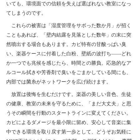
いても、環境面での信頼を失えば選ばれない教室になっ
てしまうのです。
これらの被害は「湿度管理をサボった数か月」が招く
こともあれば、「壁内結露を見落とした数年」の末に突
然噴出する場合もあります。カビ特有の甘酸っぱい臭
い、楽器ケースに付着した白粉、壁紙の波打ち――どれ
か一つでも兆候を感じたら、時間との勝負。応急的なア
ルコール拭きや芳香剤で臭いをごまかしている間にも、
内部では菌糸がネットワークを広げ続けます。
放置は後悔を生むだけです。楽器の美しい音色、生徒
の健康、教室の未来を守るために、「まだ大丈夫」と思
うその瞬間を行動のスタートラインに変えてください。
カビによるダメージを最小限に留め、安心して音楽に集
中できる環境を取り戻す第一歩として、どうぞお気軽に