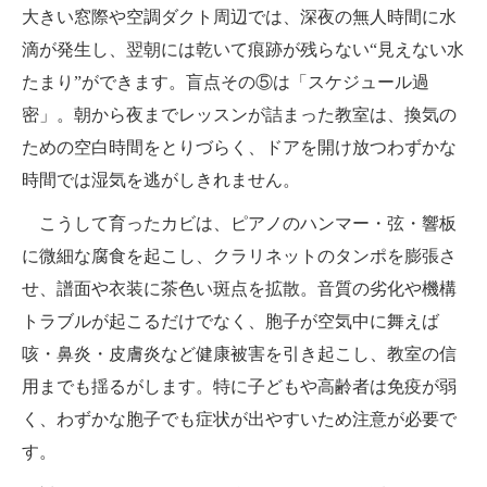
大きい窓際や空調ダクト周辺では、深夜の無人時間に水
滴が発生し、翌朝には乾いて痕跡が残らない“見えない水
たまり”ができます。盲点その⑤は「スケジュール過
密」。朝から夜までレッスンが詰まった教室は、換気の
ための空白時間をとりづらく、ドアを開け放つわずかな
時間では湿気を逃がしきれません。
こうして育ったカビは、ピアノのハンマー・弦・響板
に微細な腐食を起こし、クラリネットのタンポを膨張さ
せ、譜面や衣装に茶色い斑点を拡散。音質の劣化や機構
トラブルが起こるだけでなく、胞子が空気中に舞えば
咳・鼻炎・皮膚炎など健康被害を引き起こし、教室の信
用までも揺るがします。特に子どもや高齢者は免疫が弱
く、わずかな胞子でも症状が出やすいため注意が必要で
す。