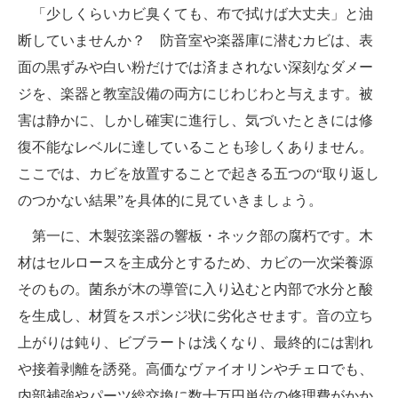
「少しくらいカビ臭くても、布で拭けば大丈夫」と油
断していませんか？ 防音室や楽器庫に潜むカビは、表
面の黒ずみや白い粉だけでは済まされない深刻なダメー
ジを、楽器と教室設備の両方にじわじわと与えます。被
害は静かに、しかし確実に進行し、気づいたときには修
復不能なレベルに達していることも珍しくありません。
ここでは、カビを放置することで起きる五つの“取り返し
のつかない結果”を具体的に見ていきましょう。
第一に、木製弦楽器の響板・ネック部の腐朽です。木
材はセルロースを主成分とするため、カビの一次栄養源
そのもの。菌糸が木の導管に入り込むと内部で水分と酸
を生成し、材質をスポンジ状に劣化させます。音の立ち
上がりは鈍り、ビブラートは浅くなり、最終的には割れ
や接着剥離を誘発。高価なヴァイオリンやチェロでも、
内部補強やパーツ総交換に数十万円単位の修理費がかか