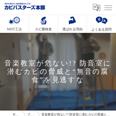
MIST工法
カビ菌検査
選ばれる理由
よくある質問
音楽教室が危ない!? 防音室に
潜むカビの脅威と“無音の腐
食”を見逃すな
HOME
ブログ
音楽教室が危ない!? 防音室に潜むカビの脅威と“無音の腐食”を見逃すな