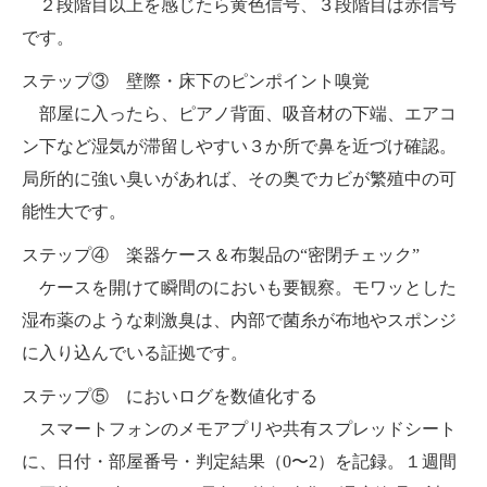
２段階目以上を感じたら黄色信号、３段階目は赤信号
です。
ステップ③ 壁際・床下のピンポイント嗅覚
部屋に入ったら、ピアノ背面、吸音材の下端、エアコ
ン下など湿気が滞留しやすい３か所で鼻を近づけ確認。
局所的に強い臭いがあれば、その奥でカビが繁殖中の可
能性大です。
ステップ④ 楽器ケース＆布製品の“密閉チェック”
ケースを開けて瞬間のにおいも要観察。モワッとした
湿布薬のような刺激臭は、内部で菌糸が布地やスポンジ
に入り込んでいる証拠です。
ステップ⑤ においログを数値化する
スマートフォンのメモアプリや共有スプレッドシート
に、日付・部屋番号・判定結果（0〜2）を記録。１週間