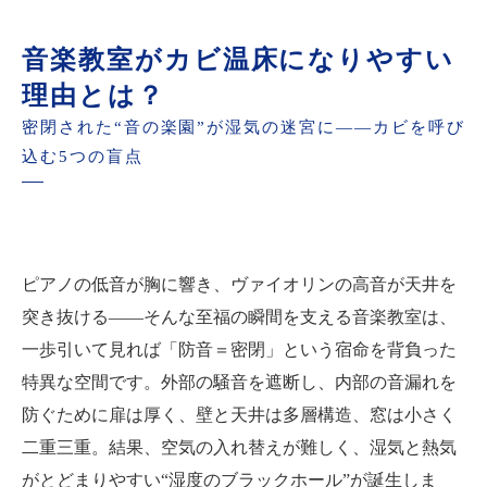
い嗅覚テスト
音楽教室がカビ温床になりやすい
実例で学ぶ：音質劣化・レッスン中断を招いた
理由とは？
失敗ケース
密閉された“音の楽園”が湿気の迷宮に――カビを呼び
カビ発見から対応までのタイムラインと優先順
込む5つの盲点
位
限界を感じたらプロへ相談——MIST工法®カビ
バスターズ本部が解決！
まとめ——クリーンな音楽教室で最高のハーモ
ピアノの低音が胸に響き、ヴァイオリンの高音が天井を
ニーを守ろう
突き抜ける――そんな至福の瞬間を支える音楽教室は、
一歩引いて見れば「防音＝密閉」という宿命を背負った
特異な空間です。外部の騒音を遮断し、内部の音漏れを
防ぐために扉は厚く、壁と天井は多層構造、窓は小さく
二重三重。結果、空気の入れ替えが難しく、湿気と熱気
がとどまりやすい“湿度のブラックホール”が誕生しま