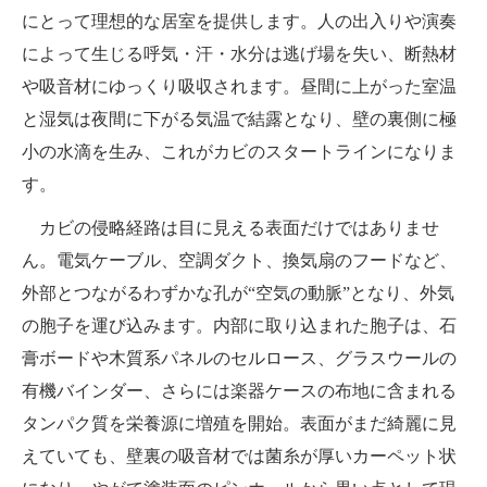
にとって理想的な居室を提供します。人の出入りや演奏
によって生じる呼気・汗・水分は逃げ場を失い、断熱材
や吸音材にゆっくり吸収されます。昼間に上がった室温
と湿気は夜間に下がる気温で結露となり、壁の裏側に極
小の水滴を生み、これがカビのスタートラインになりま
す。
カビの侵略経路は目に見える表面だけではありませ
ん。電気ケーブル、空調ダクト、換気扇のフードなど、
外部とつながるわずかな孔が“空気の動脈”となり、外気
の胞子を運び込みます。内部に取り込まれた胞子は、石
膏ボードや木質系パネルのセルロース、グラスウールの
有機バインダー、さらには楽器ケースの布地に含まれる
タンパク質を栄養源に増殖を開始。表面がまだ綺麗に見
えていても、壁裏の吸音材では菌糸が厚いカーペット状