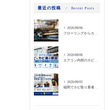
最近の投稿
Recent Posts
2026/08/06
フローリングからカビ臭がする？床下に潜む黒カビの恐怖と建材劣化を防ぐ床下除カビ施工｜原因調査から再発防止まで徹底解説
2026/08/06
エアコン内部のカビとカビ臭の原因とは？健康への影響と正しい対策を徹底解説
2026/08/05
福岡でカビ取り業者を探す前に｜結露・雨漏りによる隠れた水分を含水率検査で見つける方法