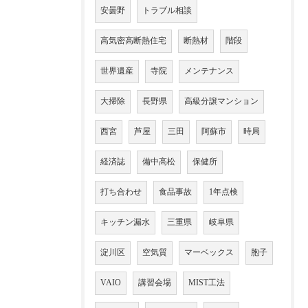
安曇野
トラブル相談
高気密高断熱住宅
断熱材
階段
世界遺産
寺院
メンテナンス
大掃除
長野県
高級分譲マンション
西宮
芦屋
三田
阿蘇市
時局
経済誌
備中高松
保健所
打ち合わせ
食品事故
1年点検
キッチン漏水
三重県
岐阜県
淀川区
空気質
マーベックス
胞子
VAIO
講習会場
MIST工法