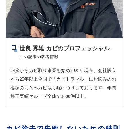
プロへの相談
【壁のカビ除去】壁紙裏の隠れた敵を叩く
表面のアルコール
石膏ボードの確認
防カビ壁紙の注意点
世良 秀雄-カビのプロフェッシャル-
断熱材の不備
この記事の著者情報
カビの再発を防止！清潔な空間を維持する
湿度50%以下を維持
24歳からカビ取り事業を始め2025年現在、会社設立
こまめな換気
から25年以上全国で「カビトラブル」にお悩みのお
客様のもとへカビ取り駆けつけしております。年間
防カビ剤の活用
施工実績グループ全体で3000件以上。
埃を溜めない
正しい手順と環境改善で根絶は可能
カビ除去で失敗しないための鉄則