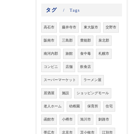
タグ
Tags
高石市
藤井寺市
東大阪市
交野市
阪南市
三島郡
豊能郡
泉北郡
南河内郡
旅館
食中毒
札幌市
コンビニ
店舗
飲食店
スーパーマーケット
ラーメン屋
居酒屋
施設
ショッピングモール
老人ホーム
幼稚園
保育所
住宅
函館市
小樽市
旭川市
釧路市
帯広市
北見市
苫小牧市
江別市