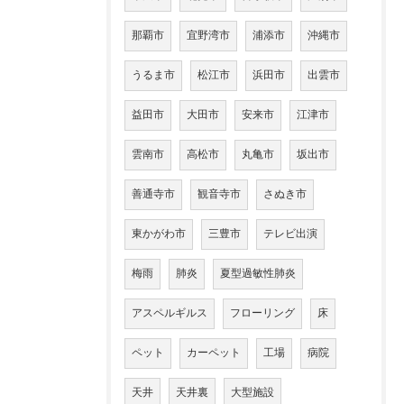
那覇市
宜野湾市
浦添市
沖縄市
うるま市
松江市
浜田市
出雲市
益田市
大田市
安来市
江津市
雲南市
高松市
丸亀市
坂出市
善通寺市
観音寺市
さぬき市
東かがわ市
三豊市
テレビ出演
梅雨
肺炎
夏型過敏性肺炎
アスペルギルス
フローリング
床
ペット
カーペット
工場
病院
天井
天井裏
大型施設