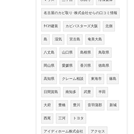
名古屋のカビ取り･株式会社せらの口コミ情報
ﾀｲｺｳ建装
カビバスターズ大阪
北側
島
湿気
宮古島
奄美大島
八丈島
山口県
島根県
鳥取県
岡山県
愛媛県
香川県
徳島県
高知県
クレーム相談
東海市
篠島
日間賀島
南知多
武豊
半田
大府
豊橋
豊川
音羽蒲郡
新城
西尾
三河
トヨタ
アイディホーム株式会社
アクセス