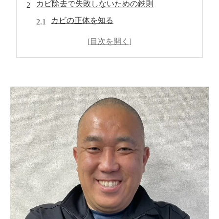
カビ除去で失敗しないための鉄則
カビの正体を知る
塩素系と酸素系
絶対に混ぜない
【天井のカビ除去】胞子のシャワーを止める
直接噴射は厳禁
ワイパーを活用
放置時間が重要
結露対策の徹底
【床下のカビ除去】家の土台と健康を守る
完全防備で挑む
木材専用の除菌
乾燥と通風