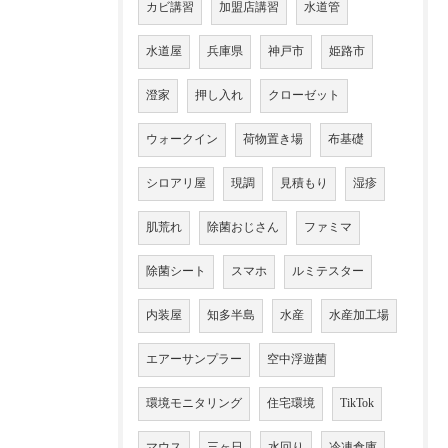
カビ講習
加盟店講習
水道管
水道屋
兵庫県
神戸市
姫路市
澄家
押し入れ
クローゼット
ウォークイン
荷物置き場
布基礎
シロアリ屋
現調
見積もり
湿疹
肌荒れ
除菌おじさん
ファミマ
除菌シート
スマホ
ルミテスター
内装屋
知多半島
水産
水産加工場
エアーサンプラー
空中浮遊菌
環境モニタリング
住宅環境
TikTok
マウス
三ヶ日
水回り
冷凍倉庫