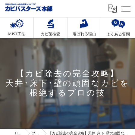
MIST工法
カビ菌検査
選ばれる理由
よくある質問
【カビ除去の完全攻略】
天井･床下･壁の頑固なカビを
根絶するプロの技
HOME
ブログ
【カビ除去の完全攻略】天井･床下･壁の頑固なカビを根絶するプロの技