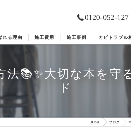
0120-052-127
ばれる理由
施工費用
施工事例
カビトラブル
ST工法®
お客様の声
方法📚✨大切な本を守
依頼の流れ
ド
HOME
ブログ