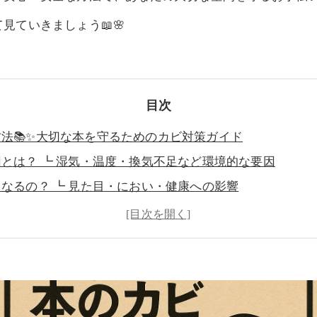
ていきましょう📖🌸
目次
法📚✨大切な本を守るためのカビ対策ガイド
とは？ ┗ 湿気・温度・換気不足など環境的な要因
なるの？ ┗ 見た目・におい・健康への影響
除去する方法
ない予防のコツ
めのアイデア ┗ 書斎やリビングでの収納ポイント
談！ ┗ 自力では難しいケースと専門家に任せるメリット
るためにできること ┗ 日常の工夫＋困ったときはＭＩＳ