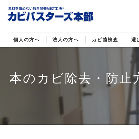
個人の方へ
法人の方へ
カビ菌検査
選
戸建てのカビ取り
販売住宅のカビ取り
カビ菌種類
MI
本のカビ除去・防止
マンションのカビ取り
倉庫･工場のカビ取り
ご
店舗のカビ取り
介護施設のカビ取り
レジャー施設のカビ取り
大浴場･ホテルのカビ取り