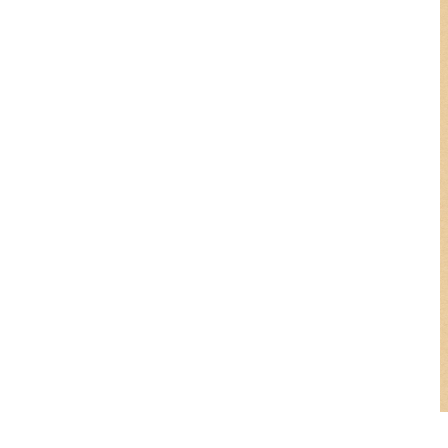
世良 秀雄-カビ