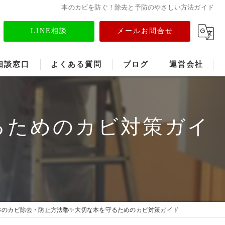
本のカビを防ぐ！除去と予防のやさしい方法ガイド
LINE相談
メールお問合せ
相談窓口
よくある質問
ブログ
運営会社
フランチャイズ募集
るためのカビ対策ガイ
メディア情報
本のカビ除去・防止方法📚✨大切な本を守るためのカビ対策ガイド