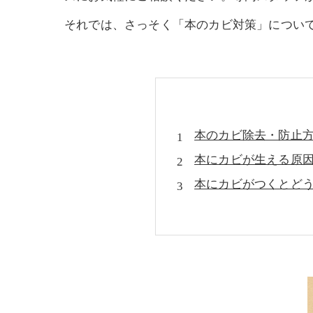
それでは、さっそく「本のカビ対策」について見
本のカビ除去・防止方
本にカビが生える原因
本にカビがつくとどう
本のカビをやさしく
本にカビを発生させ
本を大切に保管するた
こんなときはプロに相
まとめ｜大切な本を守