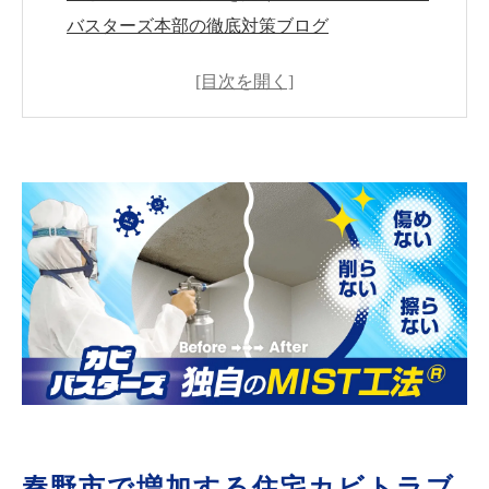
バスターズ本部の徹底対策ブログ
秦野市で増加する住宅カビトラブル｜見えない
カビ被害から家族と住まいを守るために今でき
ること
なぜ秦野市の住宅でカビが繰り返すのか？見落
とされがちな本当の原因とは
そのカビ対策、本当に大丈夫ですか？表面除去
だけでは再発する本当の理由
見えないカビを“見える化”する｜秦野市で重要
性が高まる真菌（カビ菌）検査とは
原因を突き止めるから再発しない｜ＭＩＳＴ工
法®カビバスターズの徹底調査とは
秦野市のカビトラブルはスピード対応が鍵｜神
奈川県内ネットワークで迅速解決
秦野市で増加する住宅カビトラブ