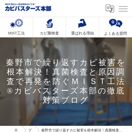
MIST工法
カビ菌検査
選ばれる理由
よくある質問
秦野市で繰り返すカビ被害を
根本解決！真菌検査と原因調
査で再発を防ぐＭＩＳＴ工法
®カビバスターズ本部の徹底
対策ブログ
HOME
ブログ
秦野市で繰り返すカビ被害を根本解決！真菌検査と原因調査で再発を防ぐＭＩＳＴ工法®カビバスターズ本部の徹底対策ブログ