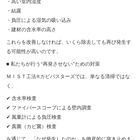
・高い室内湿度
・結露
・負圧による湿気の吸い込み
・建材の含水率の高さ
これらを改善しなければ、いくら除去しても再び発生す
る可能性が高いのです。
■ 私たちが行う“再発させない”ための対策
ＭＩＳＴ工法®カビバスターズでは、単なる清掃ではな
く、
✔ 含水率検査
✔ ファイバースコープによる壁内調査
✔ 風量計による負圧検査
✔ 真菌（カビ菌）検査
を通じて、「なぜ発生したのか」を徹底的に突き止めま