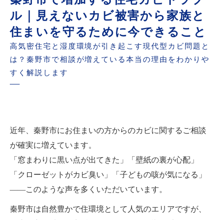
その症状、カビが原因かもしれません｜秦野市
ル｜見えないカビ被害から家族と
で増えている見逃しサインとは
住まいを守るために今できること
カビを放置すると取り返しがつかない？秦野市
高気密住宅と湿度環境が引き起こす現代型カビ問題と
で実際に起きている被害事例
は？秦野市で相談が増えている本当の理由をわかりや
すく解説します
秦野市で増えているカビ相談Q&A｜よくある疑
問を専門家がわかりやすく解説
秦野市でカビに悩んだら今すぐ相談｜再発させ
ない根本対策で安心の住環境へ
近年、秦野市にお住まいの方からのカビに関するご相談
が確実に増えています。
「窓まわりに黒い点が出てきた」「壁紙の裏が心配」
「クローゼットがカビ臭い」「子どもの咳が気になる」
――このような声を多くいただいています。
秦野市は自然豊かで住環境として人気のエリアですが、