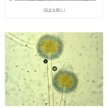
危険な理由
ムコール症はなぜ発症する？感染リスクが高い
人の共通点とは
室内の空気に潜むカビの危険性とは？見えない
リスクが健康に与える影響
見えないカビが一番怖い理由とは？壁の中・床
下に潜む本当のリスク
なぜカビは何度も再発するのか？根本原因を解
決しないリスクとは
カビは見えないからこそ検査が必要｜真菌検査
でわかる室内環境の危険性
カビの原因はこうして特定する｜再発を防ぐた
めの専門調査の重要性
その症状や違和感はカビが原因かも？見逃して