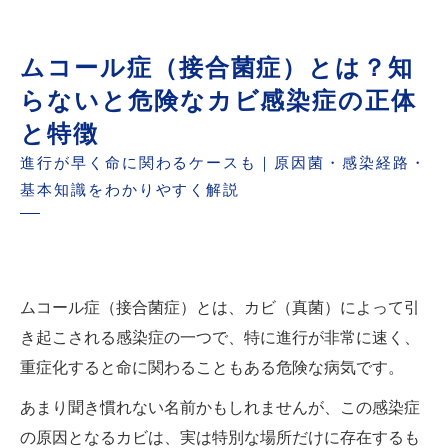
はいけない危険サイン
ムコール症を防ぐための基本対策｜カビを増や
ムコール症（接合菌症）とは？知
さない生活習慣とは
らないと危険なカビ感染症の正体
カビはどこまで自分で対応できる？専門家に相
と特徴
談すべき判断基準とは
進行が早く命に関わるケースも｜原因菌・感染経路・
タイトル
基本知識をわかりやすく解説
ムコール症（接合菌症）とは、カビ（真菌）によって引
き起こされる感染症の一つで、特に進行が非常に速く、
重症化すると命に関わることもある危険な病気です。
あまり聞き慣れない名前かもしれませんが、この感染症
の原因となるカビは、実は特別な場所だけに存在するも