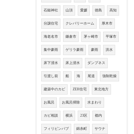
石鎚神社
山頂
愛媛
徳島
高知
分譲住宅
クレバリーホーム
厚木市
海老名市
鎌倉市
茅ヶ崎市
平塚市
集中豪雨
ゲリラ豪雨
豪雨
洪水
床下浸水
床上浸水
ダンプネス
引渡し前
船
海
尾道
強制乾燥
建築中のカビ
ZEH住宅
東北地方
お風呂
お風呂掃除
水まわり
カビ相談
横浜
23区
都内
フィリピンパブ
錦糸町
サウナ