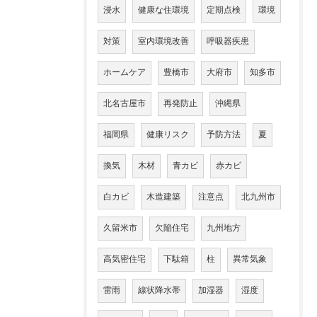
浸水
健康な住環境
定期点検
環境
対策
室内環境改善
呼吸器疾患
ホームケア
豊橋市
大府市
知多市
北名古屋市
再発防止
沖縄県
福岡県
健康リスク
予防方法
夏
換気
木材
青カビ
赤カビ
白カビ
木造建築
注意点
北九州市
久留米市
欠陥住宅
九州地方
高気密住宅
下駄箱
柱
異常気象
雷雨
線状降水帯
加湿器
湿度