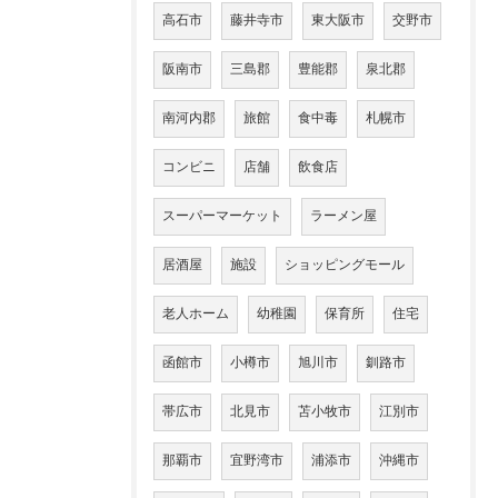
高石市
藤井寺市
東大阪市
交野市
阪南市
三島郡
豊能郡
泉北郡
南河内郡
旅館
食中毒
札幌市
コンビニ
店舗
飲食店
スーパーマーケット
ラーメン屋
居酒屋
施設
ショッピングモール
老人ホーム
幼稚園
保育所
住宅
函館市
小樽市
旭川市
釧路市
帯広市
北見市
苫小牧市
江別市
那覇市
宜野湾市
浦添市
沖縄市