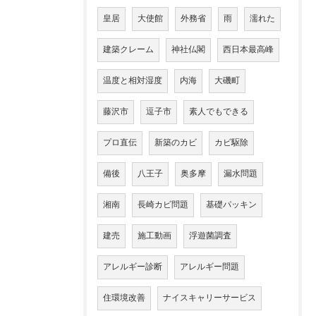
皇居
大使館
外務省
雨
濡れた
建築クレーム
神社仏閣
西日本最高峰
温度と相対湿度
内海
大磯町
藤沢市
逗子市
素人でもできる
プロ直伝
新築のカビ
カビ駆除
備後
八王子
奥多摩
漏水問題
湘南
長崎カビ問題
基礎パッキン
建売
施工動画
浮遊菌調査
アレルギー診断
アレルギー問題
住環境改善
ナイスキャリーサービス