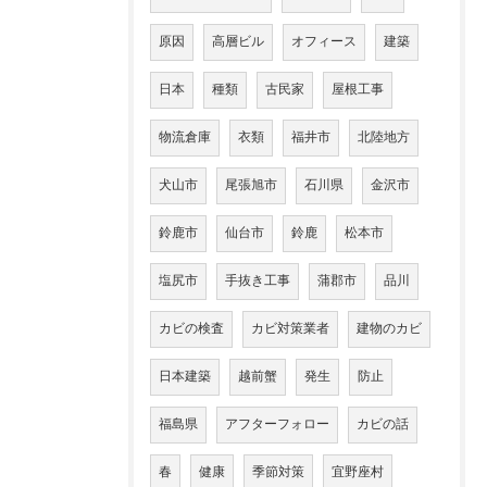
原因
高層ビル
オフィース
建築
日本
種類
古民家
屋根工事
物流倉庫
衣類
福井市
北陸地方
犬山市
尾張旭市
石川県
金沢市
鈴鹿市
仙台市
鈴鹿
松本市
塩尻市
手抜き工事
蒲郡市
品川
カビの検査
カビ対策業者
建物のカビ
日本建築
越前蟹
発生
防止
福島県
アフターフォロー
カビの話
春
健康
季節対策
宜野座村