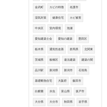
金武町
カビの特徴
名護市
湿気対策
健康住宅
カビ被害
中央区
室内環境
泡瀬
愛知建築士会
愛知の建築
墨田区
栃木県
通気性改善
群馬県
北関東
茨城県
板橋区
違法建築
建築の闇
品川駅
新潟県
新潟市
石垣島
基礎断熱住宅
大阪府
飯田市
白癬菌
水虫
富山県
坂戸市
大分県
大分市
秋田県
岩手県