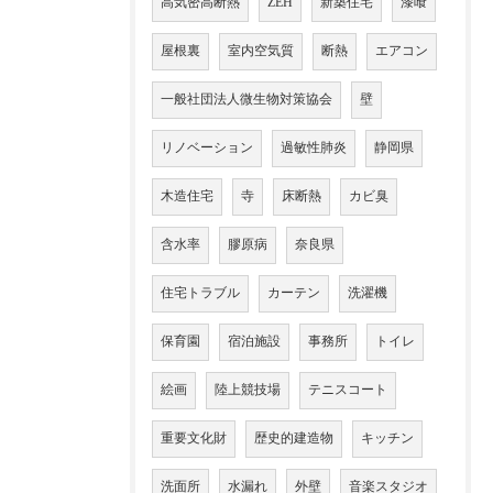
高気密高断熱
ZEH
新築住宅
漆喰
屋根裏
室内空気質
断熱
エアコン
一般社団法人微生物対策協会
壁
リノベーション
過敏性肺炎
静岡県
木造住宅
寺
床断熱
カビ臭
含水率
膠原病
奈良県
住宅トラブル
カーテン
洗濯機
保育園
宿泊施設
事務所
トイレ
絵画
陸上競技場
テニスコート
重要文化財
歴史的建造物
キッチン
洗面所
水漏れ
外壁
音楽スタジオ