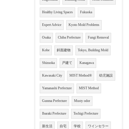
Healthy Living Spaces
Fukuoka
Expert Advice
Kyoto Mold Problems
Osaka
Chiba Prefecture
Fungi Removal
Kobe
斜面建物
Tokyo, Building Mold
Shizuoka
戸建て
Kanagawa
Kawasaki City
MIST Method®
幼児施設
Yamanashi Prefecture
MIST Method
Gunma Prefecture
Musty odor
Ibaraki Prefecture
Tochigi Prefecture
新生活
自宅
学校
ワインセラー