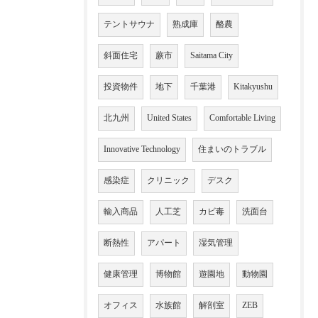
テントサウナ
熟成庫
酪農
斜面住宅
蕨市
Saitama City
投資物件
地下
千葉港
Kitakyushu
北九州
United States
Comfortable Living
Innovative Technology
住まいのトラブル
感染症
クリニック
デスク
輸入商品
人工芝
カビ毒
洗面台
断熱性
アパート
湿気管理
健康管理
博物館
遊園地
動物園
オフィス
水族館
解剖室
ZEB