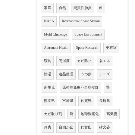
家庭
自然
間質性肺炎
餅
NASA
International Space Station
Mold Challenge
Space Environment
Astronaut Health
Space Research
更衣室
寝具
高湿度
カビ防止
省エネ
除湿
遺品整理
うつ病
チーズ
新生児
原発性免疫不全症候群
畳
熊本県
宮崎県
佐賀県
長崎県
カビ取り剤
麹
地球温暖化
高気密
冷房
自由が丘
代官山
碑文谷