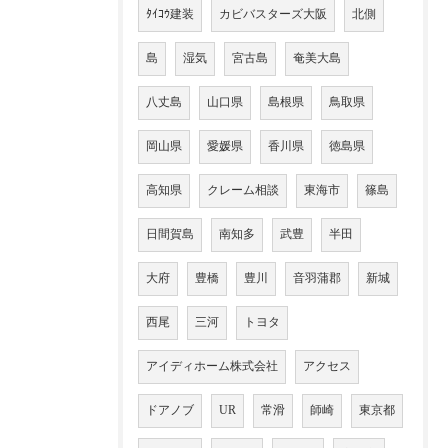
ﾀｲｺｳ建装
カビバスターズ大阪
北側
島
湿気
宮古島
奄美大島
八丈島
山口県
島根県
鳥取県
岡山県
愛媛県
香川県
徳島県
高知県
クレーム相談
東海市
篠島
日間賀島
南知多
武豊
半田
大府
豊橋
豊川
音羽蒲郡
新城
西尾
三河
トヨタ
アイディホーム株式会社
アクセス
ドアノブ
UR
常滑
師崎
東京都