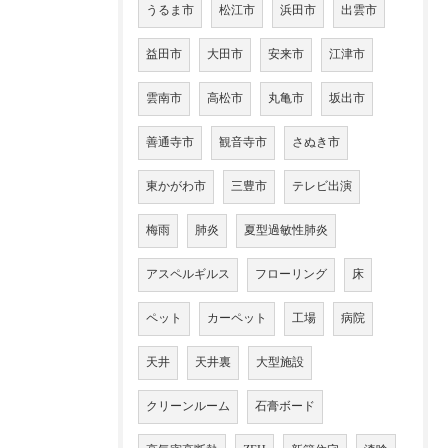
うるま市
松江市
浜田市
出雲市
益田市
大田市
安来市
江津市
雲南市
高松市
丸亀市
坂出市
善通寺市
観音寺市
さぬき市
東かがわ市
三豊市
テレビ出演
梅雨
肺炎
夏型過敏性肺炎
アスペルギルス
フローリング
床
ペット
カーペット
工場
病院
天井
天井裏
大型施設
クリーンルーム
石膏ボード