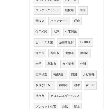
ウレタングランド
競技場
南国
量販店
バックヤード
瑕疵
住宅相談
大津
住宅問題
ピーエス工業
放射冷暖房
PS HR-C
瀬戸市
岡山市
倉敷市
津山市
米子
鳥取市
カビ業者
公開
定期検査
梅雨明け
四国
カビ掃除
取れないカビ
静岡市
沼津
吉田市
清水市
ゼロエネルギーハウス
プレカット住宅
台風
屋上