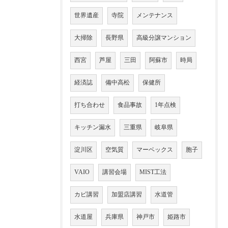
世界遺産
寺院
メンテナンス
大掃除
長野県
高級分譲マンション
西宮
芦屋
三田
阿蘇市
時局
経済誌
備中高松
保健所
打ち合わせ
食品事故
1年点検
キッチン漏水
三重県
岐阜県
淀川区
空気質
マーベックス
胞子
VAIO
講習会場
MIST工法
カビ講習
加盟店講習
水道管
水道屋
兵庫県
神戸市
姫路市