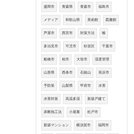
盛岡市
青森県
青森市
福島市
メディア
和歌山県
美術館
図書館
芦屋市
西宮市
対策方法
喉
多治見市
可児市
杉並区
千葉市
船橋市
柏市
大垣市
湿度管理
山形県
西条市
石鎚山
長浜市
予防策
山梨県
甲府市
水害
水害対策
高温多湿
新築戸建て
床断熱工法
小屋裏
松戸市
新築マンション
横須賀市
福岡市