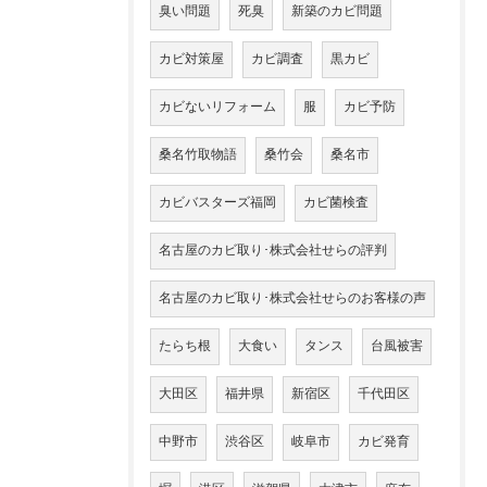
臭い問題
死臭
新築のカビ問題
カビ対策屋
カビ調査
黒カビ
カビないリフォーム
服
カビ予防
桑名竹取物語
桑竹会
桑名市
カビバスターズ福岡
カビ菌検査
名古屋のカビ取り･株式会社せらの評判
名古屋のカビ取り･株式会社せらのお客様の声
たらち根
大食い
タンス
台風被害
大田区
福井県
新宿区
千代田区
中野市
渋谷区
岐阜市
カビ発育