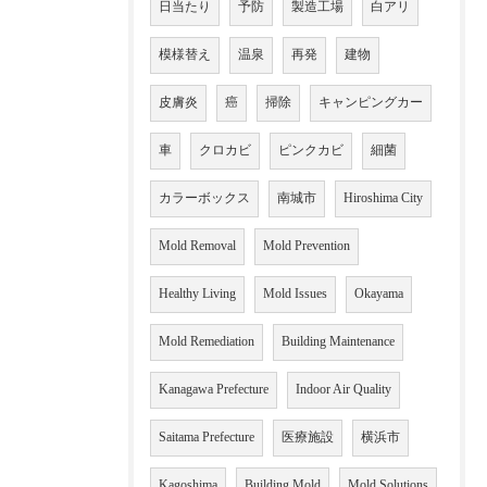
日当たり
予防
製造工場
白アリ
模様替え
温泉
再発
建物
皮膚炎
癌
掃除
キャンピングカー
車
クロカビ
ピンクカビ
細菌
カラーボックス
南城市
Hiroshima City
Mold Removal
Mold Prevention
Healthy Living
Mold Issues
Okayama
Mold Remediation
Building Maintenance
Kanagawa Prefecture
Indoor Air Quality
Saitama Prefecture
医療施設
横浜市
Kagoshima
Building Mold
Mold Solutions