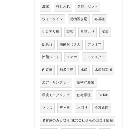
澄家
押し入れ
クローゼット
ウォークイン
荷物置き場
布基礎
シロアリ屋
現調
見積もり
湿疹
肌荒れ
除菌おじさん
ファミマ
除菌シート
スマホ
ルミテスター
内装屋
知多半島
水産
水産加工場
エアーサンプラー
空中浮遊菌
環境モニタリング
住宅環境
TikTok
マウス
三ヶ日
水回り
冷凍倉庫
名古屋のカビ取り･株式会社せらの口コミ情報