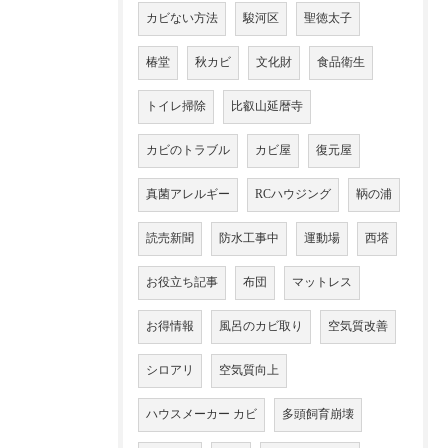
カビない方法
駿河区
聖徳太子
椿堂
秋カビ
文化財
食品衛生
トイレ掃除
比叡山延暦寺
カビのトラブル
カビ屋
復元屋
真菌アレルギー
RCハウジング
鞆の浦
読売新聞
防水工事中
運動場
西塔
お役立ち記事
布団
マットレス
お得情報
風呂のカビ取り
空気質改善
シロアリ
空気質向上
ハウスメーカー カビ
多頭飼育崩壊