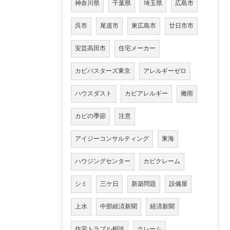
神奈川県
千葉県
埼玉県
広島市
呉市
尾道市
東広島市
廿日市市
安芸高田市
住宅メーカー
カビバスターズ東京
アレルギーゼロ
ハウスダスト
カビアレルギー
黴雨
カビの季節
注意
アイジーコンサルティング
東海
ハウジングセンター
カビクレーム
シミ
三ケ日
新築問題
設備屋
上水
中部経済新聞
経済新聞
住宅トラブル相談
クレーム