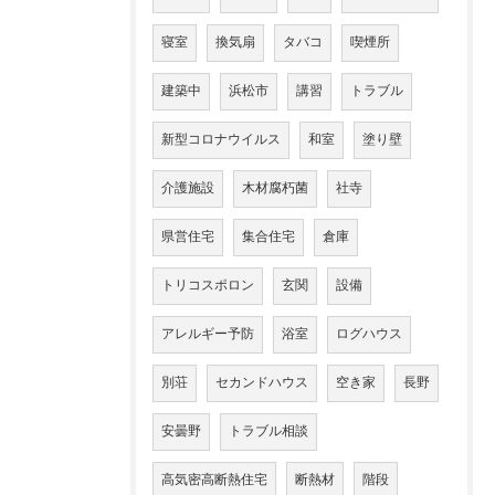
寝室
換気扇
タバコ
喫煙所
建築中
浜松市
講習
トラブル
新型コロナウイルス
和室
塗り壁
介護施設
木材腐朽菌
社寺
県営住宅
集合住宅
倉庫
トリコスポロン
玄関
設備
アレルギー予防
浴室
ログハウス
別荘
セカンドハウス
空き家
長野
安曇野
トラブル相談
高気密高断熱住宅
断熱材
階段