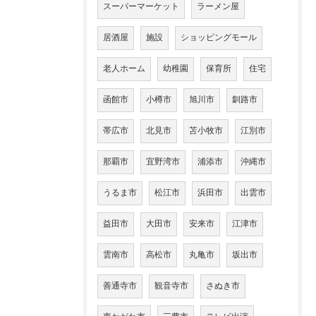
スーパーマーケット
ラーメン屋
居酒屋
施設
ショッピングモール
老人ホーム
幼稚園
保育所
住宅
函館市
小樽市
旭川市
釧路市
帯広市
北見市
苫小牧市
江別市
那覇市
宜野湾市
浦添市
沖縄市
うるま市
松江市
浜田市
出雲市
益田市
大田市
安来市
江津市
雲南市
高松市
丸亀市
坂出市
善通寺市
観音寺市
さぬき市