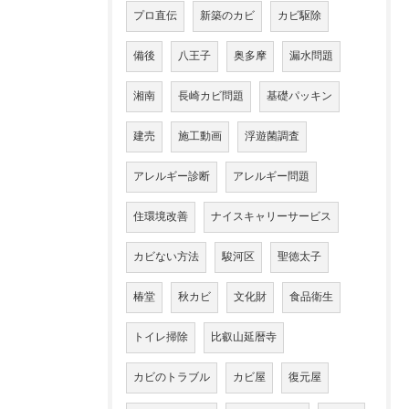
プロ直伝
新築のカビ
カビ駆除
備後
八王子
奥多摩
漏水問題
湘南
長崎カビ問題
基礎パッキン
建売
施工動画
浮遊菌調査
アレルギー診断
アレルギー問題
住環境改善
ナイスキャリーサービス
カビない方法
駿河区
聖徳太子
椿堂
秋カビ
文化財
食品衛生
トイレ掃除
比叡山延暦寺
カビのトラブル
カビ屋
復元屋