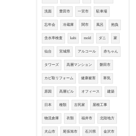
洗面
豊田市
一宮市
駐車場
忘年会
冷蔵庫
関市
風呂
抱負
含水率検査
kabi
mold
ダニ
家
仙台
宮城県
アルコール
赤ちゃん
タワーズ
高層マンション
磐田市
カビ取リフォーム
健康被害
寒気
原因
高層ビル
オフィース
建築
日本
種類
古民家
屋根工事
物流倉庫
衣類
福井市
北陸地方
犬山市
尾張旭市
石川県
金沢市