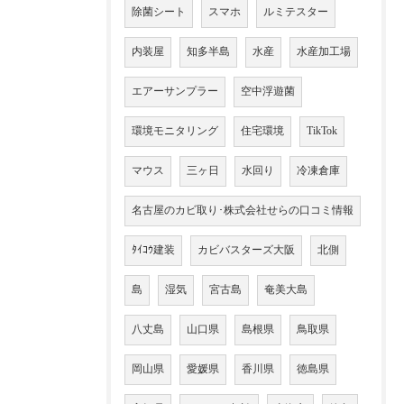
除菌シート
スマホ
ルミテスター
内装屋
知多半島
水産
水産加工場
エアーサンプラー
空中浮遊菌
環境モニタリング
住宅環境
TikTok
マウス
三ヶ日
水回り
冷凍倉庫
名古屋のカビ取り･株式会社せらの口コミ情報
ﾀｲｺｳ建装
カビバスターズ大阪
北側
島
湿気
宮古島
奄美大島
八丈島
山口県
島根県
鳥取県
岡山県
愛媛県
香川県
徳島県