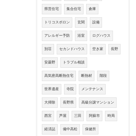
県営住宅
集合住宅
倉庫
トリコスポロン
玄関
設備
アレルギー予防
浴室
ログハウス
別荘
セカンドハウス
空き家
長野
安曇野
トラブル相談
高気密高断熱住宅
断熱材
階段
世界遺産
寺院
メンテナンス
大掃除
長野県
高級分譲マンション
西宮
芦屋
三田
阿蘇市
時局
経済誌
備中高松
保健所