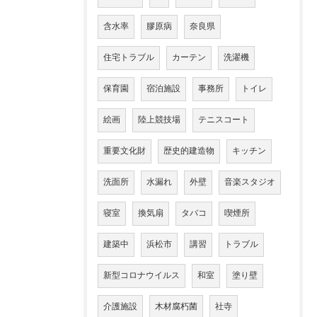
含水率
膠原病
奈良県
住宅トラブル
カーテン
洗濯機
保育園
宿泊施設
事務所
トイレ
絵画
陸上競技場
テニスコート
重要文化財
歴史的建造物
キッチン
洗面所
水漏れ
外壁
音楽スタジオ
寝室
換気扇
タバコ
喫煙所
建築中
浜松市
講習
トラブル
新型コロナウイルス
和室
塗り壁
介護施設
木材腐朽菌
社寺