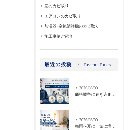
窓のカビ取り
エアコンのカビ取り
加湿器･空気清浄機のカビ取り
施工事例ご紹介
最近の投稿
Recent Posts
2026/08/09
価格競争に巻き込まれない！未経験からカビ対策のプロとして独立する「MIST工法®カビバスターズFC」の強み｜高収益・高付加価値ビジネスで選ばれる理由
2026/08/09
梅雨〜夏に一気に増える部屋のカビ｜時期別・予防チェックリストをプロが徹底解説