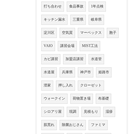
打ち合わせ
食品事故
1年点検
キッチン漏水
三重県
岐阜県
淀川区
空気質
マーベックス
胞子
VAIO
講習会場
MIST工法
カビ講習
加盟店講習
水道管
水道屋
兵庫県
神戸市
姫路市
澄家
押し入れ
クローゼット
ウォークイン
荷物置き場
布基礎
シロアリ屋
現調
見積もり
湿疹
肌荒れ
除菌おじさん
ファミマ