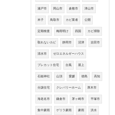
瀬戸市
岡山市
倉敷市
津山市
米子
鳥取市
カビ業者
公開
定期検査
梅雨明け
四国
カビ掃除
取れないカビ
静岡市
沼津
吉田市
清水市
ゼロエネルギーハウス
プレカット住宅
台風
屋上
石鎚神社
山頂
愛媛
徳島
高知
分譲住宅
クレバリーホーム
厚木市
海老名市
鎌倉市
茅ヶ崎市
平塚市
集中豪雨
ゲリラ豪雨
豪雨
洪水