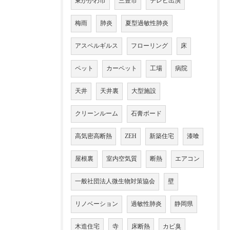
東かがわ市
三豊市
テレビ出演
梅雨
肺炎
夏型過敏性肺炎
アスペルギルス
フローリング
床
ペット
カーペット
工場
病院
天井
天井裏
大型施設
クリーンルーム
石膏ボード
高気密高断熱
ZEH
新築住宅
漆喰
屋根裏
室内空気質
断熱
エアコン
一般社団法人微生物対策協会
壁
リノベーション
過敏性肺炎
静岡県
木造住宅
寺
床断熱
カビ臭