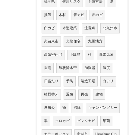
福岡県
健康リスク
予防方法
夏
換気
木材
青カビ
赤カビ
白カビ
木造建築
注意点
北九州市
久留米市
欠陥住宅
九州地方
高気密住宅
下駄箱
柱
異常気象
雷雨
線状降水帯
加湿器
湿度
日当たり
予防
製造工場
白アリ
模様替え
温泉
再発
建物
皮膚炎
癌
掃除
キャンピングカー
車
クロカビ
ピンクカビ
細菌
カラーボックス
南城市
Hiroshima City