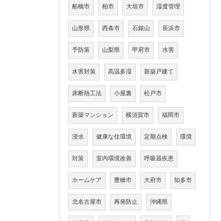
船橋市
柏市
大垣市
湿度管理
山形県
西条市
石鎚山
長浜市
予防策
山梨県
甲府市
水害
水害対策
高温多湿
新築戸建て
床断熱工法
小屋裏
松戸市
新築マンション
横須賀市
福岡市
浸水
健康な住環境
定期点検
環境
対策
室内環境改善
呼吸器疾患
ホームケア
豊橋市
大府市
知多市
北名古屋市
再発防止
沖縄県