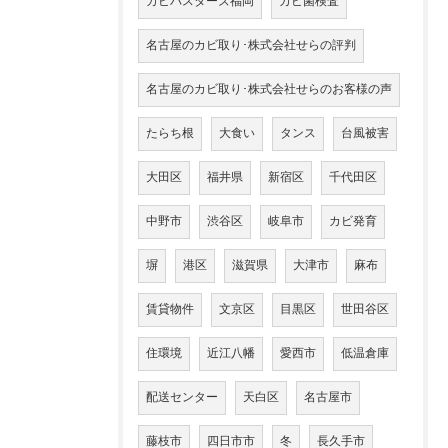
カビバスターズ福岡
カビ菌検査
名古屋のカビ取り･株式会社せらの評判
名古屋のカビ取り･株式会社せらのお客様の声
たらち根
大食い
タンス
台風被害
大田区
福井県
新宿区
千代田区
中野市
渋谷区
岐阜市
カビ発育
塀
港区
滋賀県
大津市
麻布
賃貸物件
文京区
目黒区
世田谷区
住環境
近江八幡
愛西市
低温倉庫
配送センター
天白区
名古屋市
藤枝市
四日市市
冬
長久手市