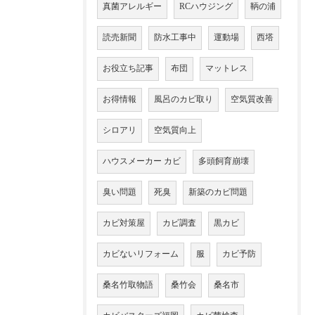
真菌アレルギー
RCハウジング
鞆の浦
読売新聞
防水工事中
運動場
西塔
お役立ち記事
布団
マットレス
お得情報
風呂のカビ取り
空気質改善
シロアリ
空気質向上
ハウスメーカー カビ
多頭飼育崩壊
臭い問題
死臭
新築のカビ問題
カビ対策屋
カビ調査
黒カビ
カビないリフォーム
服
カビ予防
桑名竹取物語
桑竹会
桑名市