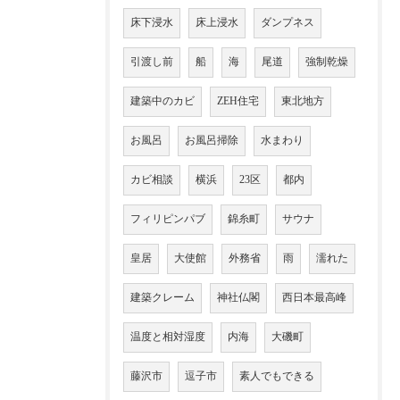
床下浸水
床上浸水
ダンプネス
引渡し前
船
海
尾道
強制乾燥
建築中のカビ
ZEH住宅
東北地方
お風呂
お風呂掃除
水まわり
カビ相談
横浜
23区
都内
フィリピンパブ
錦糸町
サウナ
皇居
大使館
外務省
雨
濡れた
建築クレーム
神社仏閣
西日本最高峰
温度と相対湿度
内海
大磯町
藤沢市
逗子市
素人でもできる