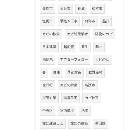
鈴鹿市
仙台市
鈴鹿
松本市
塩尻市
手抜き工事
蒲郡市
品川
カビの検査
カビ対策業者
建物のカビ
日本建築
越前蟹
発生
防止
福島県
アフターフォロー
カビの話
春
健康
季節対策
宜野座村
金武町
カビの特徴
名護市
湿気対策
健康住宅
カビ被害
中央区
室内環境
泡瀬
愛知建築士会
愛知の建築
墨田区