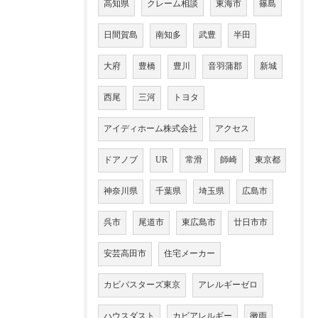
高知県
クレーム相談
東海市
篠島
日間賀島
南知多
武豊
半田
大府
豊橋
豊川
音羽蒲郡
新城
西尾
三河
トヨタ
アイディホーム株式会社
アクセス
ドアノブ
UR
常滑
師崎
東京都
神奈川県
千葉県
埼玉県
広島市
呉市
尾道市
東広島市
廿日市市
安芸高田市
住宅メーカー
カビバスターズ東京
アレルギーゼロ
ハウスダスト
カビアレルギー
黴雨