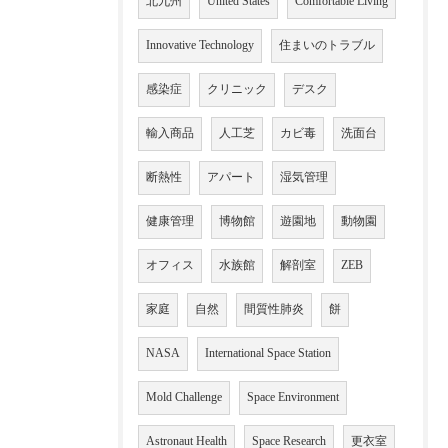
北九州
United States
Comfortable Living
Innovative Technology
住まいのトラブル
感染症
クリニック
デスク
輸入商品
人工芝
カビ毒
洗面台
断熱性
アパート
湿気管理
健康管理
博物館
遊園地
動物園
オフィス
水族館
解剖室
ZEB
家庭
自然
間質性肺炎
餅
NASA
International Space Station
Mold Challenge
Space Environment
Astronaut Health
Space Research
更衣室