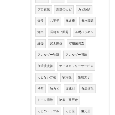
プロ直伝
新築のカビ
カビ駆除
備後
八王子
奥多摩
漏水問題
湘南
長崎カビ問題
基礎パッキン
建売
施工動画
浮遊菌調査
アレルギー診断
アレルギー問題
住環境改善
ナイスキャリーサービス
カビない方法
駿河区
聖徳太子
椿堂
秋カビ
文化財
食品衛生
トイレ掃除
比叡山延暦寺
カビのトラブル
カビ屋
復元屋