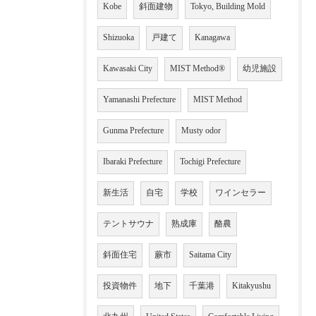
Kobe
斜面建物
Tokyo, Building Mold
Shizuoka
戸建て
Kanagawa
Kawasaki City
MIST Method®
幼児施設
Yamanashi Prefecture
MIST Method
Gunma Prefecture
Musty odor
Ibaraki Prefecture
Tochigi Prefecture
新生活
自宅
学校
ワインセラー
テントサウナ
熟成庫
酪農
斜面住宅
蕨市
Saitama City
投資物件
地下
千葉港
Kitakyushu