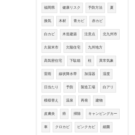
福岡県
健康リスク
予防方法
夏
換気
木材
青カビ
赤カビ
白カビ
木造建築
注意点
北九州市
久留米市
欠陥住宅
九州地方
高気密住宅
下駄箱
柱
異常気象
雷雨
線状降水帯
加湿器
湿度
日当たり
予防
製造工場
白アリ
模様替え
温泉
再発
建物
皮膚炎
癌
掃除
キャンピングカー
車
クロカビ
ピンクカビ
細菌