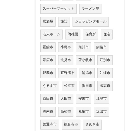
スーパーマーケット
ラーメン屋
居酒屋
施設
ショッピングモール
老人ホーム
幼稚園
保育所
住宅
函館市
小樽市
旭川市
釧路市
帯広市
北見市
苫小牧市
江別市
那覇市
宜野湾市
浦添市
沖縄市
うるま市
松江市
浜田市
出雲市
益田市
大田市
安来市
江津市
雲南市
高松市
丸亀市
坂出市
善通寺市
観音寺市
さぬき市