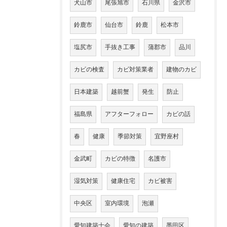
犬山市
尾張旭市
石川県
金沢市
鈴鹿市
仙台市
鈴鹿
松本市
塩尻市
手抜き工事
蒲郡市
品川
カビの検査
カビ対策業者
建物のカビ
日本建築
越前蟹
発生
防止
福島県
アフターフォロー
カビの話
春
健康
季節対策
宜野座村
金武町
カビの特徴
名護市
湿気対策
健康住宅
カビ被害
中央区
室内環境
泡瀬
愛知建築士会
愛知の建築
墨田区