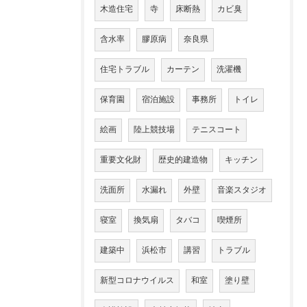
木造住宅
寺
床断熱
カビ臭
含水率
膠原病
奈良県
住宅トラブル
カーテン
洗濯機
保育園
宿泊施設
事務所
トイレ
絵画
陸上競技場
テニスコート
重要文化財
歴史的建造物
キッチン
洗面所
水漏れ
外壁
音楽スタジオ
寝室
換気扇
タバコ
喫煙所
建築中
浜松市
講習
トラブル
新型コロナウイルス
和室
塗り壁