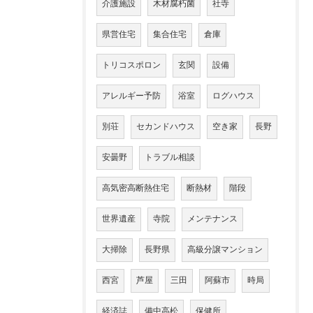
介護施設
木材腐朽菌
社寺
県営住宅
集合住宅
倉庫
トリコスポロン
玄関
設備
アレルギー予防
浴室
ログハウス
別荘
セカンドハウス
空き家
長野
安曇野
トラブル相談
高気密高断熱住宅
断熱材
階段
世界遺産
寺院
メンテナンス
大掃除
長野県
高級分譲マンション
西宮
芦屋
三田
阿蘇市
時局
経済誌
備中高松
保健所