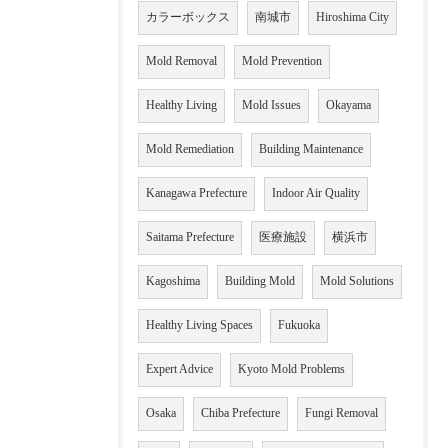
カラーボックス
南城市
Hiroshima City
Mold Removal
Mold Prevention
Healthy Living
Mold Issues
Okayama
Mold Remediation
Building Maintenance
Kanagawa Prefecture
Indoor Air Quality
Saitama Prefecture
医療施設
横浜市
Kagoshima
Building Mold
Mold Solutions
Healthy Living Spaces
Fukuoka
Expert Advice
Kyoto Mold Problems
Osaka
Chiba Prefecture
Fungi Removal