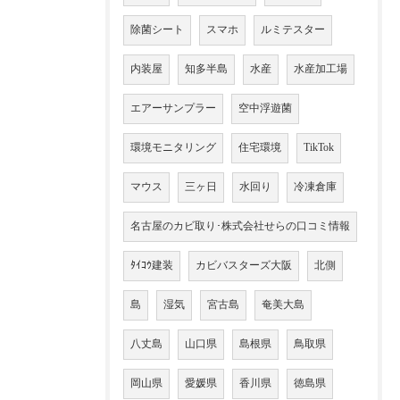
除菌シート
スマホ
ルミテスター
内装屋
知多半島
水産
水産加工場
エアーサンプラー
空中浮遊菌
環境モニタリング
住宅環境
TikTok
マウス
三ヶ日
水回り
冷凍倉庫
名古屋のカビ取り･株式会社せらの口コミ情報
ﾀｲｺｳ建装
カビバスターズ大阪
北側
島
湿気
宮古島
奄美大島
八丈島
山口県
島根県
鳥取県
岡山県
愛媛県
香川県
徳島県