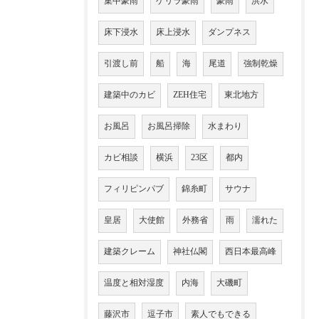
集中豪雨
ゲリラ豪雨
豪雨
洪水
床下浸水
床上浸水
ダンプネス
引渡し前
船
海
尾道
強制乾燥
建築中のカビ
ZEH住宅
東北地方
お風呂
お風呂掃除
水まわり
カビ相談
横浜
23区
都内
フィリピンパブ
錦糸町
サウナ
皇居
大使館
外務省
雨
濡れた
建築クレーム
神社仏閣
西日本最高峰
温度と相対湿度
内海
大磯町
藤沢市
逗子市
素人でもできる