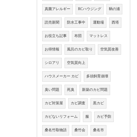
真菌アレルギー
RCハウジング
鞆の浦
読売新聞
防水工事中
運動場
西塔
お役立ち記事
布団
マットレス
お得情報
風呂のカビ取り
空気質改善
シロアリ
空気質向上
ハウスメーカー カビ
多頭飼育崩壊
臭い問題
死臭
新築のカビ問題
カビ対策屋
カビ調査
黒カビ
カビないリフォーム
服
カビ予防
桑名竹取物語
桑竹会
桑名市