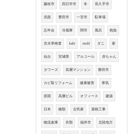
藤枝市
四日市市
冬
長久手市
洗面
豊田市
一宮市
駐車場
忘年会
冷蔵庫
関市
風呂
抱負
含水率検査
kabi
mold
ダニ
家
仙台
宮城県
アルコール
赤ちゃん
タワーズ
高層マンション
磐田市
カビ取リフォーム
健康被害
寒気
原因
高層ビル
オフィース
建築
日本
種類
古民家
屋根工事
物流倉庫
衣類
福井市
北陸地方