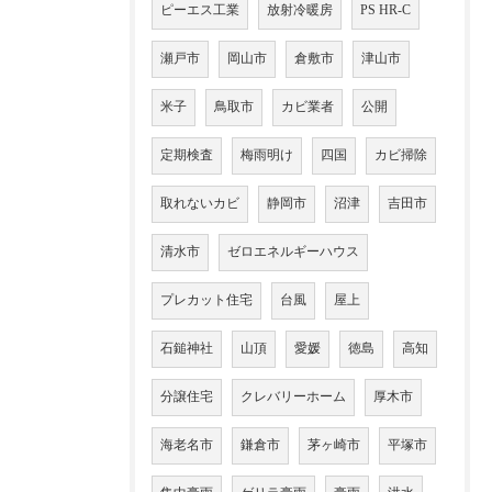
ピーエス工業
放射冷暖房
PS HR-C
瀬戸市
岡山市
倉敷市
津山市
米子
鳥取市
カビ業者
公開
定期検査
梅雨明け
四国
カビ掃除
取れないカビ
静岡市
沼津
吉田市
清水市
ゼロエネルギーハウス
プレカット住宅
台風
屋上
石鎚神社
山頂
愛媛
徳島
高知
分譲住宅
クレバリーホーム
厚木市
海老名市
鎌倉市
茅ヶ崎市
平塚市