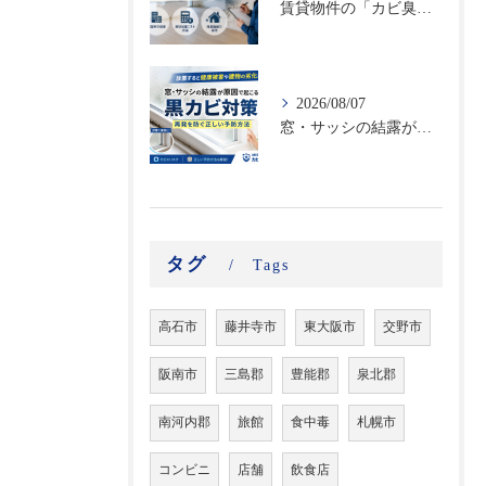
賃貸物件の「カビ臭い部屋」で空室率が高まる！原状回復コストを抑える不動産向けカビ対策
2026/08/07
窓・サッシの結露が原因で起こる黒カビ対策｜再発を防ぐ正しい予防方法
タグ
Tags
高石市
藤井寺市
東大阪市
交野市
阪南市
三島郡
豊能郡
泉北郡
南河内郡
旅館
食中毒
札幌市
コンビニ
店舗
飲食店