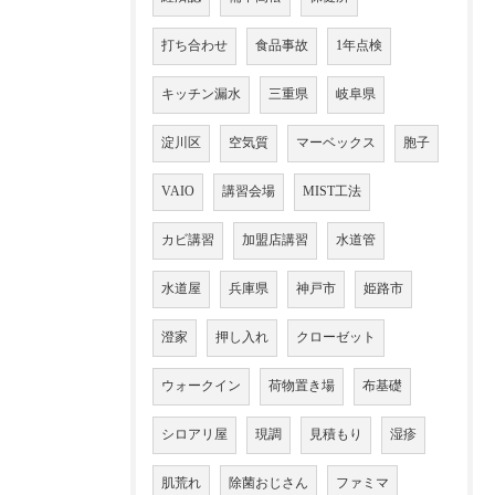
打ち合わせ
食品事故
1年点検
キッチン漏水
三重県
岐阜県
淀川区
空気質
マーベックス
胞子
VAIO
講習会場
MIST工法
カビ講習
加盟店講習
水道管
水道屋
兵庫県
神戸市
姫路市
澄家
押し入れ
クローゼット
ウォークイン
荷物置き場
布基礎
シロアリ屋
現調
見積もり
湿疹
肌荒れ
除菌おじさん
ファミマ