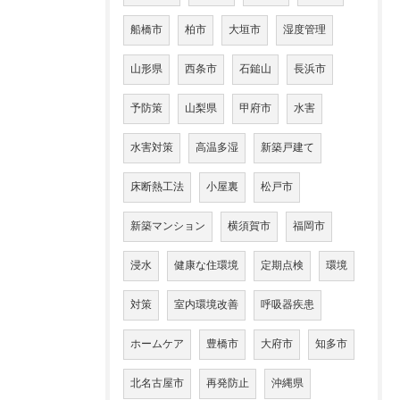
船橋市
柏市
大垣市
湿度管理
山形県
西条市
石鎚山
長浜市
予防策
山梨県
甲府市
水害
水害対策
高温多湿
新築戸建て
床断熱工法
小屋裏
松戸市
新築マンション
横須賀市
福岡市
浸水
健康な住環境
定期点検
環境
対策
室内環境改善
呼吸器疾患
ホームケア
豊橋市
大府市
知多市
北名古屋市
再発防止
沖縄県