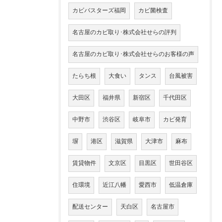
カビバスターズ福岡
カビ菌検査
名古屋のカビ取り･株式会社せらの評判
名古屋のカビ取り･株式会社せらのお客様の声
たらち根
大食い
タンス
台風被害
大田区
福井県
新宿区
千代田区
中野市
渋谷区
岐阜市
カビ発育
塀
港区
滋賀県
大津市
麻布
賃貸物件
文京区
目黒区
世田谷区
住環境
近江八幡
愛西市
低温倉庫
配送センター
天白区
名古屋市