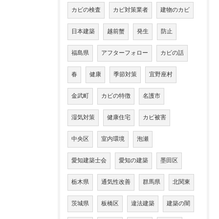
カビの検査
カビ対策業者
建物のカビ
日本建築
越前蟹
発生
防止
福島県
アフターフォロー
カビの話
春
健康
季節対策
宜野座村
金武町
カビの特徴
名護市
湿気対策
健康住宅
カビ被害
中央区
室内環境
泡瀬
愛知建築士会
愛知の建築
墨田区
栃木県
通気性改善
群馬県
北関東
茨城県
板橋区
違法建築
建築の闇