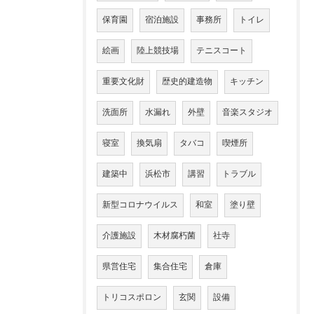
保育園
宿泊施設
事務所
トイレ
絵画
陸上競技場
テニスコート
重要文化財
歴史的建造物
キッチン
洗面所
水漏れ
外壁
音楽スタジオ
寝室
換気扇
タバコ
喫煙所
建築中
浜松市
講習
トラブル
新型コロナウイルス
和室
塗り壁
介護施設
木材腐朽菌
社寺
県営住宅
集合住宅
倉庫
トリコスポロン
玄関
設備