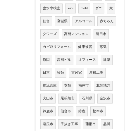
含水率検査
kabi
mold
ダニ
家
仙台
宮城県
アルコール
赤ちゃん
タワーズ
高層マンション
磐田市
カビ取リフォーム
健康被害
寒気
原因
高層ビル
オフィース
建築
日本
種類
古民家
屋根工事
物流倉庫
衣類
福井市
北陸地方
犬山市
尾張旭市
石川県
金沢市
鈴鹿市
仙台市
鈴鹿
松本市
塩尻市
手抜き工事
蒲郡市
品川