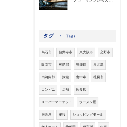
フローリングからカビ臭がする？床下に潜む黒カビの恐怖と建材劣化を防ぐ床下除カビ施工｜原因調査から再発防止まで徹底解説
タグ
Tags
高石市
藤井寺市
東大阪市
交野市
阪南市
三島郡
豊能郡
泉北郡
南河内郡
旅館
食中毒
札幌市
コンビニ
店舗
飲食店
スーパーマーケット
ラーメン屋
居酒屋
施設
ショッピングモール