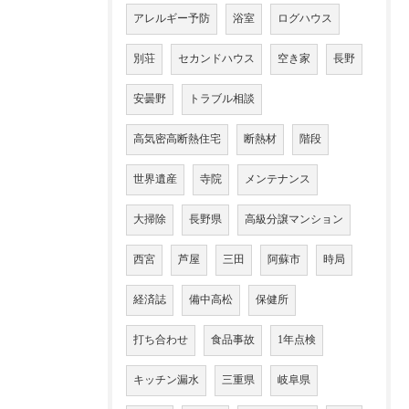
アレルギー予防
浴室
ログハウス
別荘
セカンドハウス
空き家
長野
安曇野
トラブル相談
高気密高断熱住宅
断熱材
階段
世界遺産
寺院
メンテナンス
大掃除
長野県
高級分譲マンション
西宮
芦屋
三田
阿蘇市
時局
経済誌
備中高松
保健所
打ち合わせ
食品事故
1年点検
キッチン漏水
三重県
岐阜県