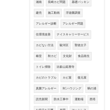
湘南
長崎カビ問題
基礎パッキン
建売
施工動画
浮遊菌調査
アレルギー診断
アレルギー問題
住環境改善
ナイスキャリーサービス
カビない方法
駿河区
聖徳太子
椿堂
秋カビ
文化財
食品衛生
トイレ掃除
比叡山延暦寺
カビのトラブル
カビ屋
復元屋
真菌アレルギー
RCハウジング
鞆の浦
読売新聞
防水工事中
運動場
西塔