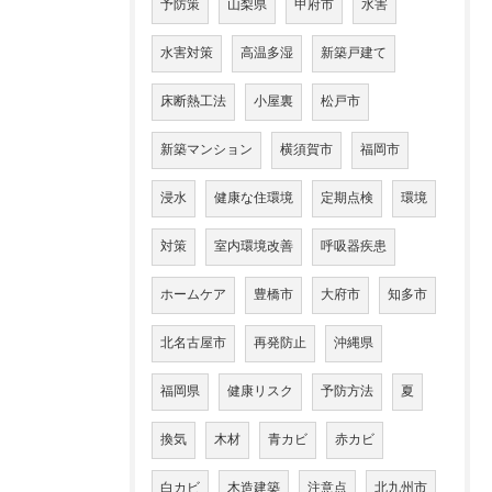
予防策
山梨県
甲府市
水害
水害対策
高温多湿
新築戸建て
床断熱工法
小屋裏
松戸市
新築マンション
横須賀市
福岡市
浸水
健康な住環境
定期点検
環境
対策
室内環境改善
呼吸器疾患
ホームケア
豊橋市
大府市
知多市
北名古屋市
再発防止
沖縄県
福岡県
健康リスク
予防方法
夏
換気
木材
青カビ
赤カビ
白カビ
木造建築
注意点
北九州市