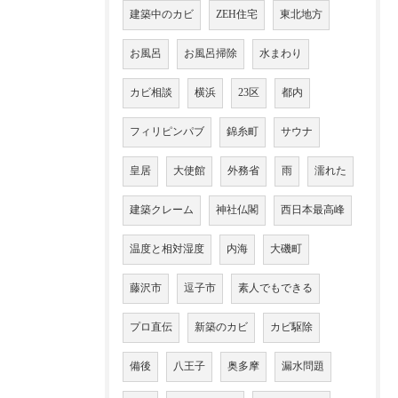
建築中のカビ
ZEH住宅
東北地方
お風呂
お風呂掃除
水まわり
カビ相談
横浜
23区
都内
フィリピンパブ
錦糸町
サウナ
皇居
大使館
外務省
雨
濡れた
建築クレーム
神社仏閣
西日本最高峰
温度と相対湿度
内海
大磯町
藤沢市
逗子市
素人でもできる
プロ直伝
新築のカビ
カビ駆除
備後
八王子
奥多摩
漏水問題