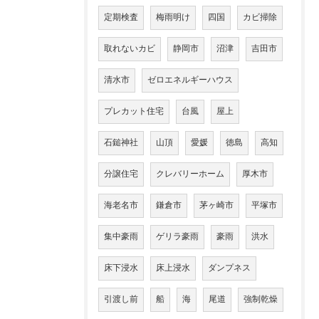
定期検査
梅雨明け
四国
カビ掃除
取れないカビ
静岡市
沼津
吉田市
清水市
ゼロエネルギーハウス
プレカット住宅
台風
屋上
石鎚神社
山頂
愛媛
徳島
高知
分譲住宅
クレバリーホーム
厚木市
海老名市
鎌倉市
茅ヶ崎市
平塚市
集中豪雨
ゲリラ豪雨
豪雨
洪水
床下浸水
床上浸水
ダンプネス
引渡し前
船
海
尾道
強制乾燥