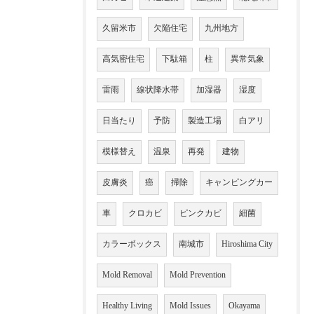
久留米市
欠陥住宅
九州地方
高気密住宅
下駄箱
柱
異常気象
雷雨
線状降水帯
加湿器
湿度
日当たり
予防
製造工場
白アリ
模様替え
温泉
再発
建物
皮膚炎
癌
掃除
キャンピングカー
車
クロカビ
ピンクカビ
細菌
カラーボックス
南城市
Hiroshima City
Mold Removal
Mold Prevention
Healthy Living
Mold Issues
Okayama