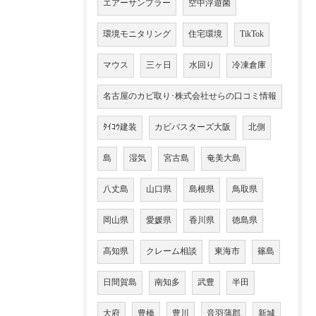
エアーサンプラー
空中浮遊菌
環境モニタリング
住宅環境
TikTok
マウス
三ヶ日
水回り
冷凍倉庫
名古屋のカビ取り･株式会社せらの口コミ情報
ﾀｲｺｳ建装
カビバスターズ大阪
北側
島
湿気
宮古島
奄美大島
八丈島
山口県
島根県
鳥取県
岡山県
愛媛県
香川県
徳島県
高知県
クレーム相談
東海市
篠島
日間賀島
南知多
武豊
半田
大府
豊橋
豊川
音羽蒲郡
新城