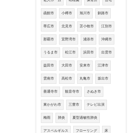
老人ホーム
幼稚園
保育所
住宅
函館市
小樽市
旭川市
釧路市
帯広市
北見市
苫小牧市
江別市
那覇市
宜野湾市
浦添市
沖縄市
うるま市
松江市
浜田市
出雲市
益田市
大田市
安来市
江津市
雲南市
高松市
丸亀市
坂出市
善通寺市
観音寺市
さぬき市
東かがわ市
三豊市
テレビ出演
梅雨
肺炎
夏型過敏性肺炎
アスペルギルス
フローリング
床