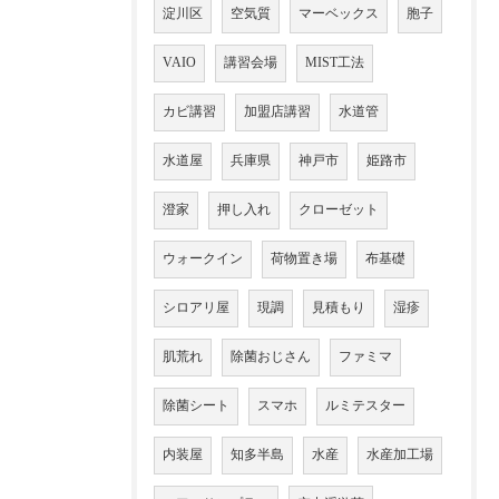
淀川区
空気質
マーベックス
胞子
VAIO
講習会場
MIST工法
カビ講習
加盟店講習
水道管
水道屋
兵庫県
神戸市
姫路市
澄家
押し入れ
クローゼット
ウォークイン
荷物置き場
布基礎
シロアリ屋
現調
見積もり
湿疹
肌荒れ
除菌おじさん
ファミマ
除菌シート
スマホ
ルミテスター
内装屋
知多半島
水産
水産加工場