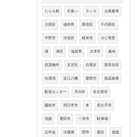
たらち根
大食い
タンス
台風被害
大田区
福井県
新宿区
千代田区
中野市
渋谷区
岐阜市
カビ発育
塀
港区
滋賀県
大津市
麻布
賃貸物件
文京区
目黒区
世田谷区
住環境
近江八幡
愛西市
低温倉庫
配送センター
天白区
名古屋市
藤枝市
四日市市
冬
長久手市
洗面
豊田市
一宮市
駐車場
忘年会
冷蔵庫
関市
風呂
抱負