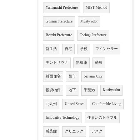
Yamanashi Prefecture
MIST Method
Gunma Prefecture
Musty odor
Ibaraki Prefecture
Tochigi Prefecture
新生活
自宅
学校
ワインセラー
テントサウナ
熟成庫
酪農
斜面住宅
蕨市
Saitama City
投資物件
地下
千葉港
Kitakyushu
北九州
United States
Comfortable Living
Innovative Technology
住まいのトラブル
感染症
クリニック
デスク