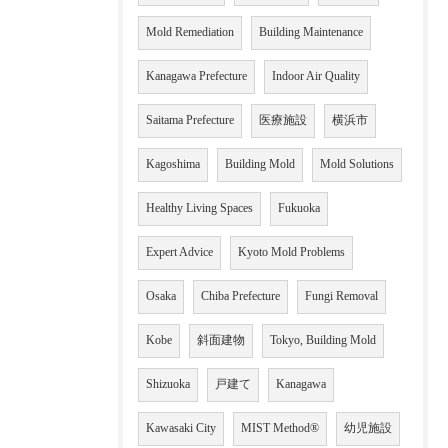
Mold Remediation
Building Maintenance
Kanagawa Prefecture
Indoor Air Quality
Saitama Prefecture
医療施設
横浜市
Kagoshima
Building Mold
Mold Solutions
Healthy Living Spaces
Fukuoka
Expert Advice
Kyoto Mold Problems
Osaka
Chiba Prefecture
Fungi Removal
Kobe
斜面建物
Tokyo, Building Mold
Shizuoka
戸建て
Kanagawa
Kawasaki City
MIST Method®
幼児施設