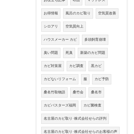
お役立ち記事
布団
マットレス
お得情報
風呂のカビ取り
空気質改善
シロアリ
空気質向上
ハウスメーカー カビ
多頭飼育崩壊
臭い問題
死臭
新築のカビ問題
カビ対策屋
カビ調査
黒カビ
カビないリフォーム
服
カビ予防
桑名竹取物語
桑竹会
桑名市
カビバスターズ福岡
カビ菌検査
名古屋のカビ取り･株式会社せらの評判
名古屋のカビ取り･株式会社せらのお客様の声