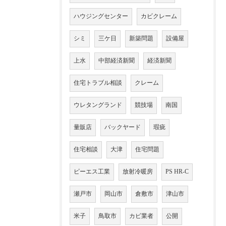
ハウジングセンター
カビクレーム
シミ
三ケ日
新築問題
設備屋
上水
中部経済新聞
経済新聞
住宅トラブル相談
クレーム
ウレタングランド
競技場
南国
量販店
バックヤード
瑕疵
住宅相談
大津
住宅問題
ピーエス工業
放射冷暖房
PS HR-C
瀬戸市
岡山市
倉敷市
津山市
米子
鳥取市
カビ業者
公開