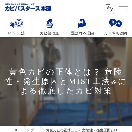
MIST工法
カビ菌検査
選ばれる理由
よくある質問
黄色カビの正体とは？ 危険
性・発生原因とMIST工法®に
よる徹底したカビ対策
HOME
ブログ
黄色カビの正体とは？ 危険性・発生原因とMIST工法®による徹底したカビ対策