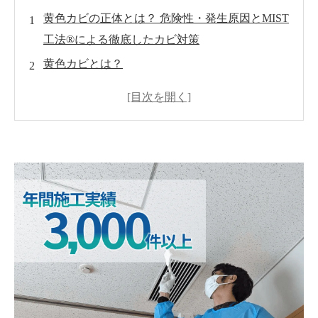
黄色カビの正体とは？ 危険性・発生原因とMIST
工法®による徹底したカビ対策
黄色カビとは？
黄色カビの危険性
カビ発生原因
黄色カビの予防方法
黄色カビの除去方法
ＭＩＳＴ工法®の特長とメリット
黄色カビを防ぐための日常的なポイント
まとめ