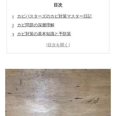
目次
カビバスターズのカビ対策マスター日記
カビ問題の深層理解
カビ対策の基本知識と予防策
カビ対策の具体的な方法と効果的な製品
実際の施工事例とお客様の喜びの声
健康な住環境の実現への展望と自己防衛の意識
専門家への相談とアドバイス
適切なカビ対策の具体的な方法と予防策
カビ対策グッズや製品の活用
専門家によるカビ対策のアドバイスとサポート
カビ対策の持続と定期点検の重要性