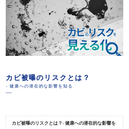
カビ対策と健康増進
カビの可視化と真菌検査の重要性
ハウスダストとカビ対策の相乗効果
環境変化とカビ問題の関連性
新築住宅の健康診断
高気密住宅のデメリットと対策
未来の住宅建築とカビ対策
カビ対策の啓蒙活動
カビ被曝のリスクとは？
- 健康への潜在的な影響を知る
カビ被曝のリスクとは？- 健康への潜在的な影響を