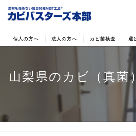
個人の方へ
法人の方へ
カビ菌検査
選
戸建てのカビ取り
販売住宅のカビ取り
カビ菌種類
MI
山梨県のカビ（真菌
マンションのカビ取り
倉庫･工場のカビ取り
ご
店舗のカビ取り
介護施設のカビ取り
レジャー施設のカビ取り
大浴場･ホテルのカビ取り