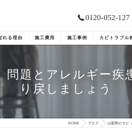
0120-052-127
ばれる理由
施工費用
施工事例
カビトラブル
ST工法®
お客様の声
）問題とアレルギー疾
依頼の流れ
り戻しましょう
HOME
ブログ
山梨県のカビ