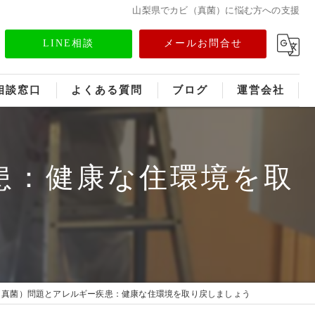
山梨県でカビ（真菌）に悩む方への支援
LINE相談
メールお問合せ
相談窓口
よくある質問
ブログ
運営会社
フランチャイズ募集
患：健康な住環境を取
メディア情報
（真菌）問題とアレルギー疾患：健康な住環境を取り戻しましょう