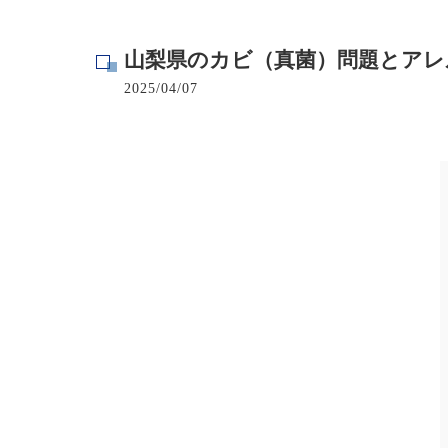
寺院･神社のカビ取り
山梨県のカビ（真菌）問題とアレ
病院･クリニックのカビ取り
2025/04/07
学校･保育園のカビ取り
公共施設のカビ取り