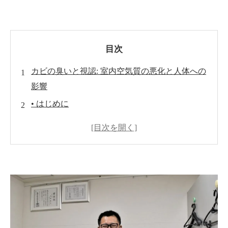
目次
カビの臭いと視認: 室内空気質の悪化と人体への
影響
• はじめに
• カビ臭の原因とその影響
• カビと健康リスク
• 室内空気質の改善方法
• 効果的なカビ対策
• まとめと今後のステップ
世良 秀雄-カビのプロフェッシャル-