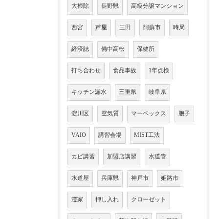
大掃除
長野県
高級分譲マンション
西宮
芦屋
三田
阿蘇市
時局
経済誌
備中高松
保健所
打ち合わせ
食品事故
1年点検
キッチン漏水
三重県
岐阜県
淀川区
空気質
マーベックス
胞子
VAIO
講習会場
MIST工法
カビ講習
加盟店講習
水道管
水道屋
兵庫県
神戸市
姫路市
澄家
押し入れ
クローゼット