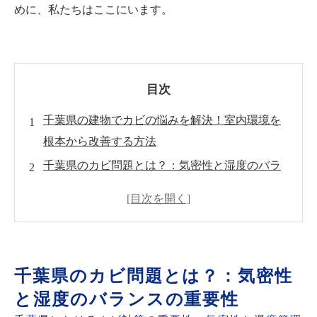
めに、私たちはここにいます。
目次
千葉県の建物でカビの悩みを解決！室内環境を
根本から改善する方法
千葉県のカビ問題とは？：気密性と湿度のバラ
ンスの重要性
健康への影響：カビの臭いとは？
カビの除去と予防策：専門家による効果的な方
法
千葉県のカビ問題とは？：気密性
カビ検査と早期発見の重要性
と湿度のバランスの重要性
実践！千葉県の家庭でできるカビ対策