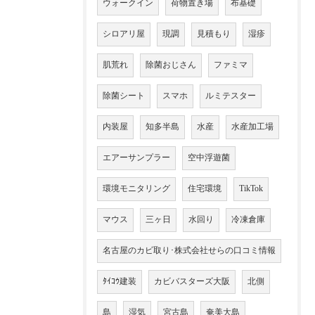
ウォークイン
荷物置き場
布基礎
シロアリ屋
現調
見積もり
湿疹
肌荒れ
除菌おじさん
ファミマ
除菌シート
スマホ
ルミテスター
内装屋
知多半島
水産
水産加工場
エアーサンプラー
空中浮遊菌
環境モニタリング
住宅環境
TikTok
マウス
三ヶ日
水回り
冷凍倉庫
名古屋のカビ取り･株式会社せらの口コミ情報
ﾀｲｺｳ建装
カビバスターズ大阪
北側
島
湿気
宮古島
奄美大島