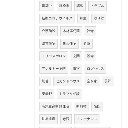
建築中
浜松市
講習
トラブル
新型コロナウイルス
和室
塗り壁
介護施設
木材腐朽菌
社寺
県営住宅
集合住宅
倉庫
トリコスポロン
玄関
設備
アレルギー予防
浴室
ログハウス
別荘
セカンドハウス
空き家
長野
安曇野
トラブル相談
高気密高断熱住宅
断熱材
階段
世界遺産
寺院
メンテナンス