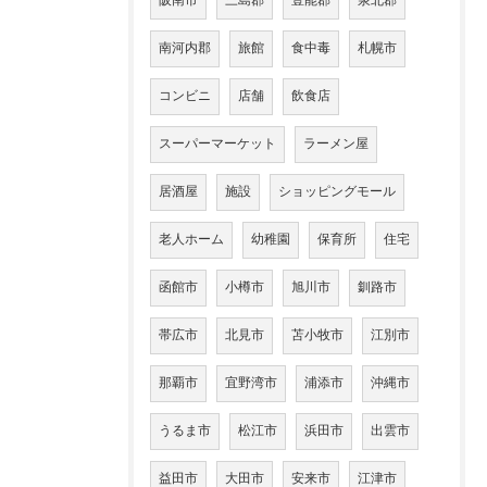
阪南市
三島郡
豊能郡
泉北郡
南河内郡
旅館
食中毒
札幌市
コンビニ
店舗
飲食店
スーパーマーケット
ラーメン屋
居酒屋
施設
ショッピングモール
老人ホーム
幼稚園
保育所
住宅
函館市
小樽市
旭川市
釧路市
帯広市
北見市
苫小牧市
江別市
那覇市
宜野湾市
浦添市
沖縄市
うるま市
松江市
浜田市
出雲市
益田市
大田市
安来市
江津市