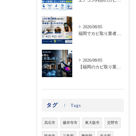
エアコン内部のカビとカビ臭の原因とは？健康への影響と正しい対策を徹底解説
2026/08/05
福岡でカビ取り業者を探す前に｜結露・雨漏りによる隠れた水分を含水率検査で見つける方法
2026/08/05
【福岡のカビ取り業者が解説】根本的なカビ対策は検査から｜真菌・含水率・壁内調査で再発原因を確認
タグ
Tags
高石市
藤井寺市
東大阪市
交野市