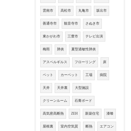
雲南市
高松市
丸亀市
坂出市
善通寺市
観音寺市
さぬき市
東かがわ市
三豊市
テレビ出演
梅雨
肺炎
夏型過敏性肺炎
アスペルギルス
フローリング
床
ペット
カーペット
工場
病院
天井
天井裏
大型施設
クリーンルーム
石膏ボード
高気密高断熱
ZEH
新築住宅
漆喰
屋根裏
室内空気質
断熱
エアコン