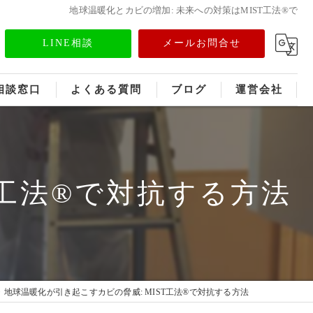
地球温暖化とカビの増加: 未来への対策はMIST工法®で
LINE相談
メールお問合せ
相談窓口
よくある質問
ブログ
運営会社
フランチャイズ募集
メディア情報
T工法®で対抗する方法
地球温暖化が引き起こすカビの脅威: MIST工法®で対抗する方法