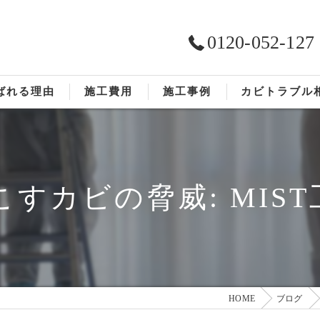
0120-052-127
ばれる理由
施工費用
施工事例
カビトラブル
ST工法®
お客様の声
依頼の流れ
すカビの脅威: MIS
HOME
ブログ