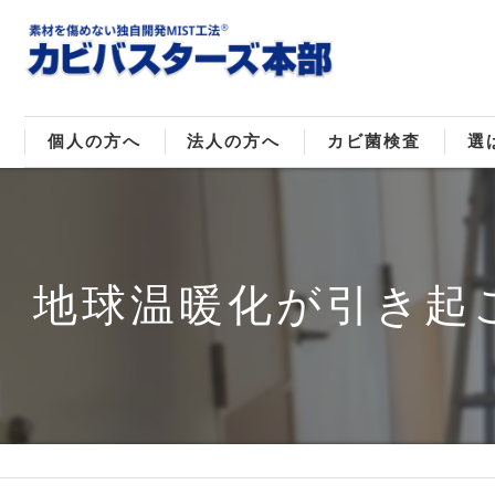
個人の方へ
法人の方へ
カビ菌検査
選
戸建てのカビ取り
販売住宅のカビ取り
カビ菌種類
MI
マンションのカビ取り
倉庫･工場のカビ取り
ご
地球温暖化が引き起こ
店舗のカビ取り
介護施設のカビ取り
レジャー施設のカビ取り
大浴場･ホテルのカビ取り