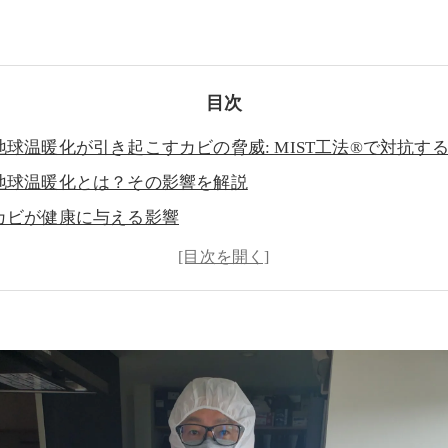
目次
地球温暖化が引き起こすカビの脅威: MIST工法®で対抗す
地球温暖化とは？その影響を解説
カビが健康に与える影響
MIST工法®とは？革新的なカビ対策
MIST工法®の実際の効果
地球温暖化対策としてのカビ防止
世良 秀雄-カビのプロフェッシャル-