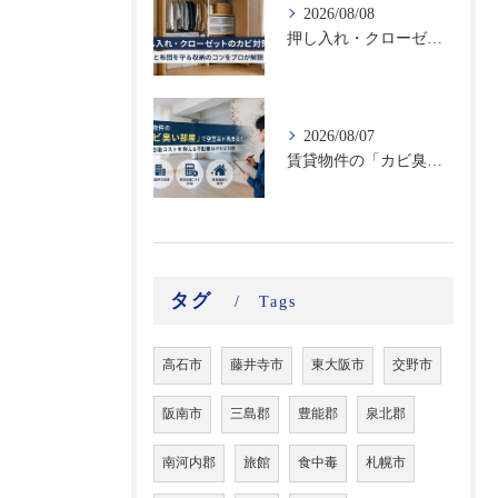
2026/08/08
押し入れ・クローゼットのカビ対策｜衣類と布団を守る収納のコツをプロが解説
2026/08/07
賃貸物件の「カビ臭い部屋」で空室率が高まる！原状回復コストを抑える不動産向けカビ対策
タグ
Tags
高石市
藤井寺市
東大阪市
交野市
阪南市
三島郡
豊能郡
泉北郡
南河内郡
旅館
食中毒
札幌市