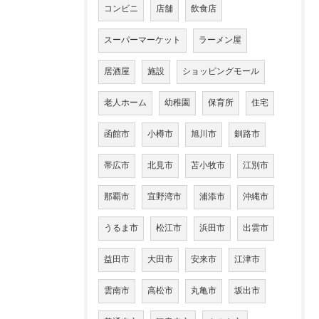
コンビニ
店舗
飲食店
スーパーマーケット
ラーメン屋
居酒屋
施設
ショッピングモール
老人ホーム
幼稚園
保育所
住宅
函館市
小樽市
旭川市
釧路市
帯広市
北見市
苫小牧市
江別市
那覇市
宜野湾市
浦添市
沖縄市
うるま市
松江市
浜田市
出雲市
益田市
大田市
安来市
江津市
雲南市
高松市
丸亀市
坂出市