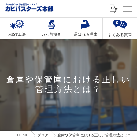
MIST工法
カビ菌検査
選ばれる理由
よくある質問
倉庫や保管庫における正しい
管理方法とは？
HOME
ブログ
倉庫や保管庫における正しい管理方法とは？