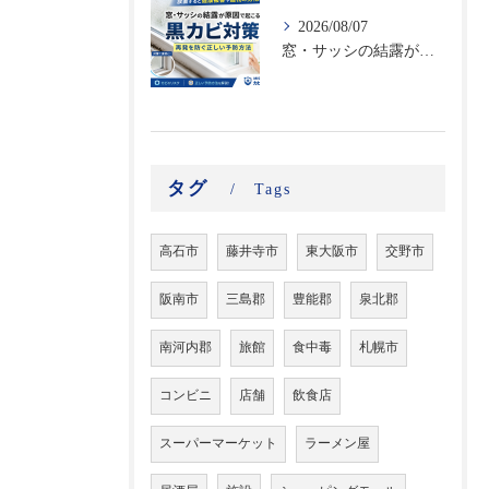
2026/08/07
窓・サッシの結露が原因で起こる黒カビ対策｜再発を防ぐ正しい予防方法
タグ
Tags
高石市
藤井寺市
東大阪市
交野市
阪南市
三島郡
豊能郡
泉北郡
南河内郡
旅館
食中毒
札幌市
コンビニ
店舗
飲食店
スーパーマーケット
ラーメン屋