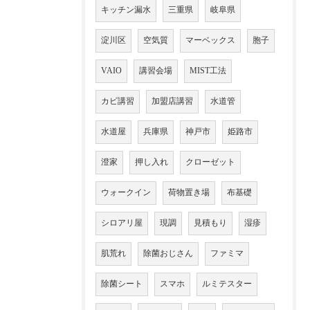
キッチン漏水
三重県
岐阜県
淀川区
空気質
マーベックス
胞子
VAIO
講習会場
MIST工法
カビ講習
加盟店講習
水道管
水道屋
兵庫県
神戸市
姫路市
澄家
押し入れ
クローゼット
ウォークイン
荷物置き場
布基礎
シロアリ屋
現調
見積もり
湿疹
肌荒れ
除菌おじさん
ファミマ
除菌シート
スマホ
ルミテスター