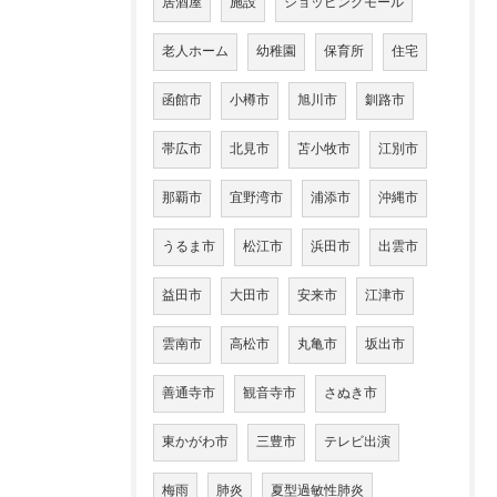
居酒屋
施設
ショッピングモール
老人ホーム
幼稚園
保育所
住宅
函館市
小樽市
旭川市
釧路市
帯広市
北見市
苫小牧市
江別市
那覇市
宜野湾市
浦添市
沖縄市
うるま市
松江市
浜田市
出雲市
益田市
大田市
安来市
江津市
雲南市
高松市
丸亀市
坂出市
善通寺市
観音寺市
さぬき市
東かがわ市
三豊市
テレビ出演
梅雨
肺炎
夏型過敏性肺炎