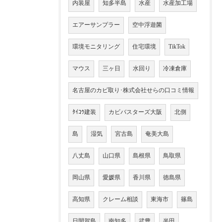
内装屋
知多半島
水産
水産加工場
エアーサンプラー
空中浮遊菌
環境モニタリング
住宅環境
TikTok
マウス
三ヶ日
水回り
冷凍倉庫
名古屋のカビ取り･株式会社せらの口コミ情報
ﾀｲｺｳ建装
カビバスターズ大阪
北側
島
湿気
宮古島
奄美大島
八丈島
山口県
島根県
鳥取県
岡山県
愛媛県
香川県
徳島県
高知県
クレーム相談
東海市
篠島
日間賀島
南知多
武豊
半田