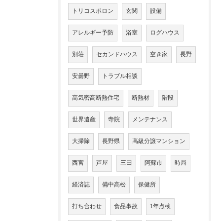
トリコスポロン
玄関
設備
アレルギー予防
浴室
ログハウス
別荘
セカンドハウス
空き家
長野
安曇野
トラブル相談
高気密高断熱住宅
断熱材
階段
世界遺産
寺院
メンテナンス
大掃除
長野県
高級分譲マンション
西宮
芦屋
三田
阿蘇市
時局
経済誌
備中高松
保健所
打ち合わせ
食品事故
1年点検