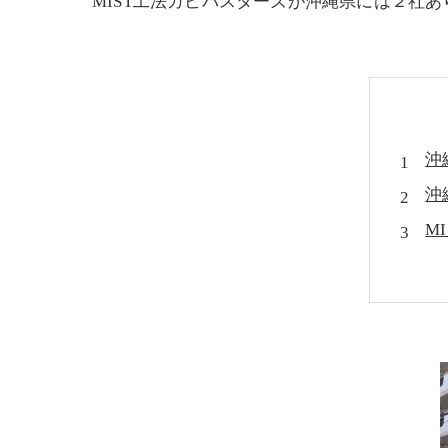
MIST工法カビバスターズが沖縄県には２社
沖
沖
M
沖
カ
湿
カ
カ
沖