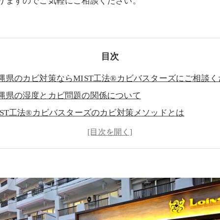
ありますのでご気軽にご相談ください。
目次
縄県のカビ対策ならMIST工法®カビバスターズにご相談く
縄県の湿度とカビ問題の関係について
IST工法®カビバスターズのカビ対策メソッドとは
縄県におけるカビ対策の重要性とは
ビ発生の主な原因とその対策方法
気の多い沖縄県でのカビ予防のための日常のケア方法
ビ対策によって取り戻せる快適な住環境とは
ビ対策の効果を長期間維持するための定期メンテナンスの
縄県のカビ問題に関するよくある質問と回答