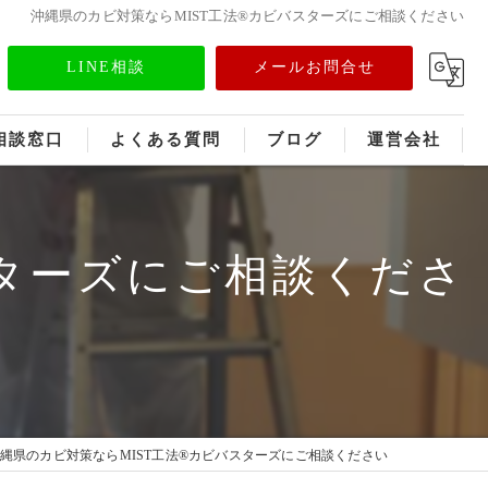
沖縄県のカビ対策ならMIST工法®カビバスターズにご相談ください
LINE相談
メールお問合せ
相談窓口
よくある質問
ブログ
運営会社
フランチャイズ募集
スターズにご相談くださ
メディア情報
縄県のカビ対策ならMIST工法®カビバスターズにご相談ください