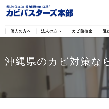
個人の方へ
法人の方へ
カビ菌検査
選
戸建てのカビ取り
販売住宅のカビ取り
カビ菌種類
MI
沖縄県のカビ対策なら
マンションのカビ取り
倉庫･工場のカビ取り
ご
店舗のカビ取り
介護施設のカビ取り
レジャー施設のカビ取り
大浴場･ホテルのカビ取り