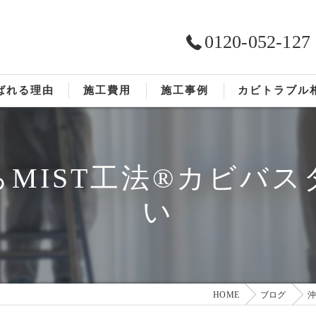
0120-052-127
ばれる理由
施工費用
施工事例
カビトラブル
ST工法®
お客様の声
MIST工法®カビバ
依頼の流れ
い
HOME
ブログ
沖