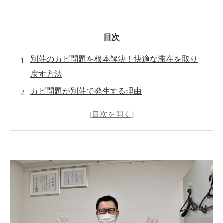
目次
別荘のカビ問題を根本解決！快適な滞在を取り
戻す方法
カビ問題が別荘で発生する理由
MIST工法®カビ取リフォームとは？
カビ対策のポイント
再発を防ぐための行動
快適な別荘滞在へのステップ
世良 秀雄-カビのプロフェッシャル-