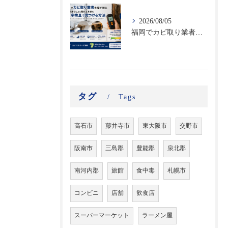
2026/08/05
福岡でカビ取り業者を探す前に｜結露・雨漏りによる隠れた水分を含水率検査で見つける方法
タグ
Tags
高石市
藤井寺市
東大阪市
交野市
阪南市
三島郡
豊能郡
泉北郡
南河内郡
旅館
食中毒
札幌市
コンビニ
店舗
飲食店
スーパーマーケット
ラーメン屋