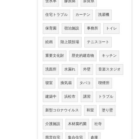
含水率
膠原病
奈良県
住宅トラブル
カーテン
洗濯機
保育園
宿泊施設
事務所
トイレ
絵画
陸上競技場
テニスコート
重要文化財
歴史的建造物
キッチン
洗面所
水漏れ
外壁
音楽スタジオ
寝室
換気扇
タバコ
喫煙所
建築中
浜松市
講習
トラブル
新型コロナウイルス
和室
塗り壁
介護施設
木材腐朽菌
社寺
県営住宅
集合住宅
倉庫