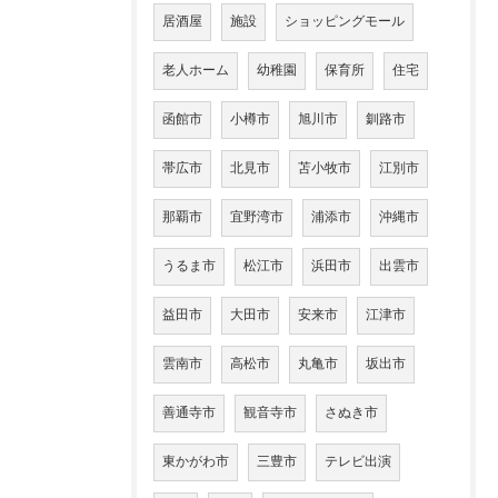
居酒屋
施設
ショッピングモール
老人ホーム
幼稚園
保育所
住宅
函館市
小樽市
旭川市
釧路市
帯広市
北見市
苫小牧市
江別市
那覇市
宜野湾市
浦添市
沖縄市
うるま市
松江市
浜田市
出雲市
益田市
大田市
安来市
江津市
雲南市
高松市
丸亀市
坂出市
善通寺市
観音寺市
さぬき市
東かがわ市
三豊市
テレビ出演