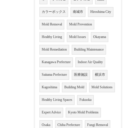
カラーボックス
南城市
Hiroshima City
Mold Removal
Mold Prevention
Healthy Living
Mold Issues
Okayama
Mold Remediation
Building Maintenance
Kanagawa Prefecture
Indoor Air Quality
Saitama Prefecture
医療施設
横浜市
Kagoshima
Building Mold
Mold Solutions
Healthy Living Spaces
Fukuoka
Expert Advice
Kyoto Mold Problems
Osaka
Chiba Prefecture
Fungi Removal