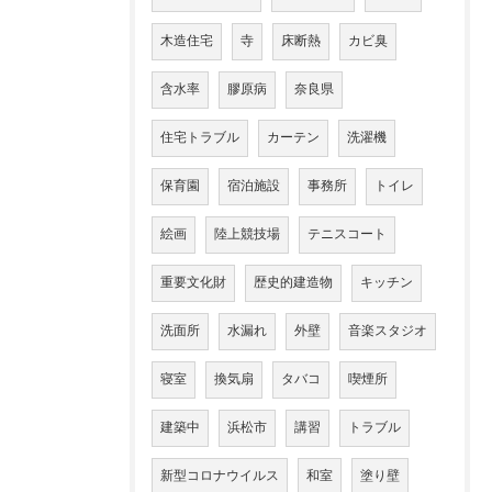
木造住宅
寺
床断熱
カビ臭
含水率
膠原病
奈良県
住宅トラブル
カーテン
洗濯機
保育園
宿泊施設
事務所
トイレ
絵画
陸上競技場
テニスコート
重要文化財
歴史的建造物
キッチン
洗面所
水漏れ
外壁
音楽スタジオ
寝室
換気扇
タバコ
喫煙所
建築中
浜松市
講習
トラブル
新型コロナウイルス
和室
塗り壁