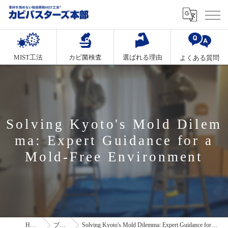
MIST工法
カビ菌検査
選ばれる理由
よくある質問
Solving Kyoto's Mold Dilem
ma: Expert Guidance for a
Mold-Free Environment
HOME
ブログ
Solving Kyoto's Mold Dilemma: Expert Guidance for a Mold-Free Environment