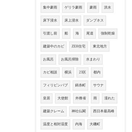
集中豪雨
ゲリラ豪雨
豪雨
洪水
床下浸水
床上浸水
ダンプネス
引渡し前
船
海
尾道
強制乾燥
建築中のカビ
ZEH住宅
東北地方
お風呂
お風呂掃除
水まわり
カビ相談
横浜
23区
都内
フィリピンパブ
錦糸町
サウナ
皇居
大使館
外務省
雨
濡れた
建築クレーム
神社仏閣
西日本最高峰
温度と相対湿度
内海
大磯町