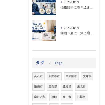
2026/08/09
価格競争に巻き込まれない！未経験からカビ対策のプロとして独立する「MIST工法®カビバスターズFC」の強み｜高収益・高付加価値ビジネスで選ばれる理由
2026/08/09
梅雨〜夏に一気に増える部屋のカビ｜時期別・予防チェックリストをプロが徹底解説
タグ
Tags
高石市
藤井寺市
東大阪市
交野市
阪南市
三島郡
豊能郡
泉北郡
南河内郡
旅館
食中毒
札幌市