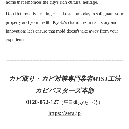
home that embraces the city's rich cultural heritage.
Don't let mold issues linger – take action today to safeguard your
property and your health. Kyoto's charm lies in its history and
innovation; let's ensure that mold doesn't take away from your
experience.
---------------------------------------------------------------------------------
---------------------------------------
カビ取り・カビ対策専門業者MIST工法
カビバスターズ本部
0120-052-127
（平日9時から17時）
https://sera.jp