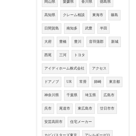
岡山県
愛媛県
香川県
徳島県
高知県
クレーム相談
東海市
篠島
日間賀島
南知多
武豊
半田
大府
豊橋
豊川
音羽蒲郡
新城
西尾
三河
トヨタ
アイディホーム株式会社
アクセス
ドアノブ
UR
常滑
師崎
東京都
神奈川県
千葉県
埼玉県
広島市
呉市
尾道市
東広島市
廿日市市
安芸高田市
住宅メーカー
カビバスターズ東京
アレルギーゼロ