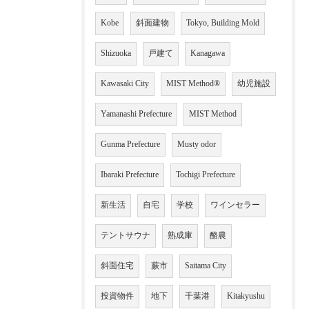
Kobe
斜面建物
Tokyo, Building Mold
Shizuoka
戸建て
Kanagawa
Kawasaki City
MIST Method®
幼児施設
Yamanashi Prefecture
MIST Method
Gunma Prefecture
Musty odor
Ibaraki Prefecture
Tochigi Prefecture
新生活
自宅
学校
ワインセラー
テントサウナ
熟成庫
酪農
斜面住宅
蕨市
Saitama City
投資物件
地下
千葉港
Kitakyushu