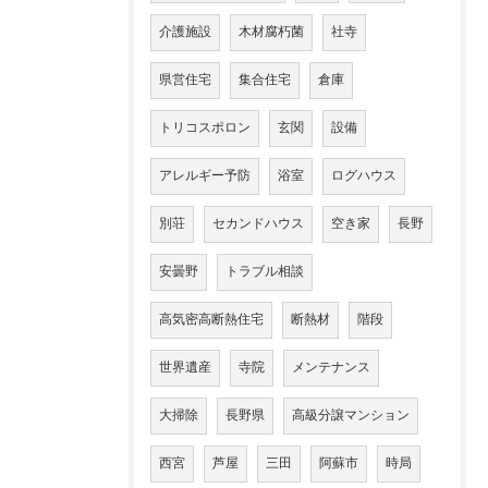
介護施設
木材腐朽菌
社寺
県営住宅
集合住宅
倉庫
トリコスポロン
玄関
設備
アレルギー予防
浴室
ログハウス
別荘
セカンドハウス
空き家
長野
安曇野
トラブル相談
高気密高断熱住宅
断熱材
階段
世界遺産
寺院
メンテナンス
大掃除
長野県
高級分譲マンション
西宮
芦屋
三田
阿蘇市
時局