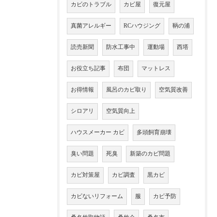
カビのトラブル
カビ屋
復元屋
真菌アレルギー
RCハウジング
鞆の浦
読売新聞
防水工事中
運動場
西塔
お役立ち記事
布団
マットレス
お得情報
風呂のカビ取り
空気質改善
シロアリ
空気質向上
ハウスメーカー カビ
多頭飼育崩壊
臭い問題
死臭
新築のカビ問題
カビ対策屋
カビ調査
黒カビ
カビないリフォーム
服
カビ予防