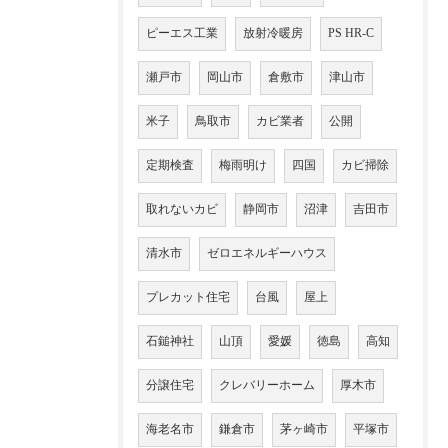
ピーエス工業
放射冷暖房
PS HR-C
瀬戸市
岡山市
倉敷市
津山市
米子
鳥取市
カビ業者
公開
定期検査
梅雨明け
四国
カビ掃除
取れないカビ
静岡市
沼津
吉田市
清水市
ゼロエネルギーハウス
プレカット住宅
台風
屋上
石鎚神社
山頂
愛媛
徳島
高知
分譲住宅
クレバリーホーム
厚木市
海老名市
鎌倉市
茅ヶ崎市
平塚市