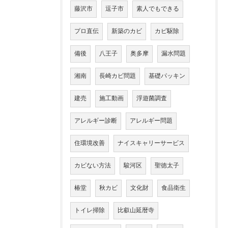
藤沢市
逗子市
素人でもできる
プロ直伝
新築のカビ
カビ駆除
備後
八王子
奥多摩
漏水問題
湘南
長崎カビ問題
基礎パッキン
建売
施工動画
浮遊菌調査
アレルギー診断
アレルギー問題
住環境改善
ナイスキャリーサービス
カビない方法
駿河区
聖徳太子
椿堂
秋カビ
文化財
食品衛生
トイレ掃除
比叡山延暦寺