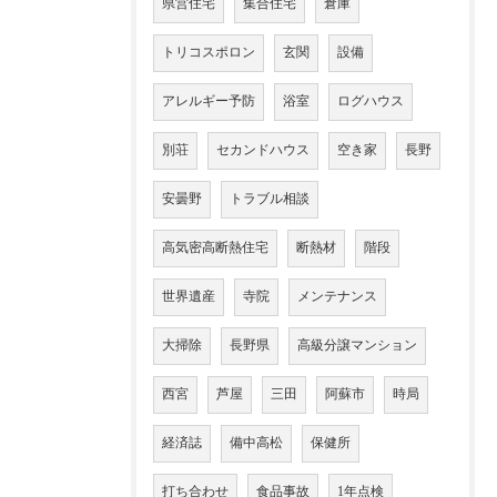
県営住宅
集合住宅
倉庫
トリコスポロン
玄関
設備
アレルギー予防
浴室
ログハウス
別荘
セカンドハウス
空き家
長野
安曇野
トラブル相談
高気密高断熱住宅
断熱材
階段
世界遺産
寺院
メンテナンス
大掃除
長野県
高級分譲マンション
西宮
芦屋
三田
阿蘇市
時局
経済誌
備中高松
保健所
打ち合わせ
食品事故
1年点検