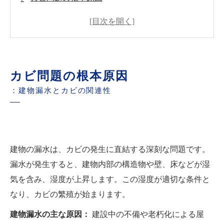
MIST工法®のアプローチ
カビトラブルの特定手法
カビ取りと再発防止のポイント
お問い合わせと相談
カビ問題の根本原因
カビ問題の予防と健康な住環境の維持
：建物漏水とカビの関連性
世良 秀雄-カビのプロフェッシャル-
建物の漏水は、カビの発生に直結する深刻な問題です。
漏水が発生すると、建物内部の構造物や壁、床などが湿
気を含み、湿度が上昇します。この湿度が適切な条件と
なり、カビの繁殖が始まります。
建物漏水の主な原因：
建設中の不備や老朽化による屋