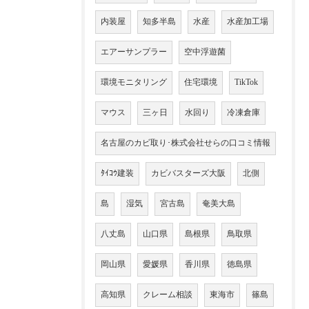
内装屋
知多半島
水産
水産加工場
エアーサンプラー
空中浮遊菌
環境モニタリング
住宅環境
TikTok
マウス
三ヶ日
水回り
冷凍倉庫
名古屋のカビ取り･株式会社せらの口コミ情報
ﾀｲｺｳ建装
カビバスターズ大阪
北側
島
湿気
宮古島
奄美大島
八丈島
山口県
島根県
鳥取県
岡山県
愛媛県
香川県
徳島県
高知県
クレーム相談
東海市
篠島