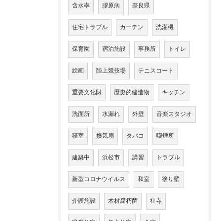
含水率
膠原病
奈良県
住宅トラブル
カーテン
洗濯機
保育園
宿泊施設
事務所
トイレ
絵画
陸上競技場
テニスコート
重要文化財
歴史的建造物
キッチン
洗面所
水漏れ
外壁
音楽スタジオ
寝室
換気扇
タバコ
喫煙所
建築中
浜松市
講習
トラブル
新型コロナウイルス
和室
塗り壁
介護施設
木材腐朽菌
社寺