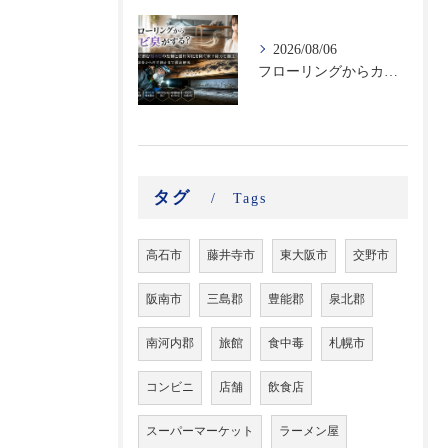
2026/08/06
フローリングからカビ臭がする？床下に潜む黒カビの恐怖と建材劣化を防ぐ床下除カビ施工｜原因調査から再発防止まで徹底解説
タグ
Tags
高石市
藤井寺市
東大阪市
交野市
阪南市
三島郡
豊能郡
泉北郡
南河内郡
旅館
食中毒
札幌市
コンビニ
店舗
飲食店
スーパーマーケット
ラーメン屋