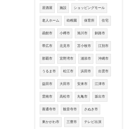
居酒屋
施設
ショッピングモール
老人ホーム
幼稚園
保育所
住宅
函館市
小樽市
旭川市
釧路市
帯広市
北見市
苫小牧市
江別市
那覇市
宜野湾市
浦添市
沖縄市
うるま市
松江市
浜田市
出雲市
益田市
大田市
安来市
江津市
雲南市
高松市
丸亀市
坂出市
善通寺市
観音寺市
さぬき市
東かがわ市
三豊市
テレビ出演