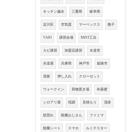
キッチン漏水
三重県
岐阜県
淀川区
空気質
マーベックス
胞子
VAIO
講習会場
MIST工法
カビ講習
加盟店講習
水道管
水道屋
兵庫県
神戸市
姫路市
澄家
押し入れ
クローゼット
ウォークイン
荷物置き場
布基礎
シロアリ屋
現調
見積もり
湿疹
肌荒れ
除菌おじさん
ファミマ
除菌シート
スマホ
ルミテスター