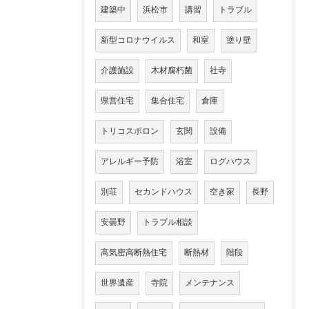
建築中
浜松市
講習
トラブル
新型コロナウイルス
和室
塗り壁
介護施設
木材腐朽菌
社寺
県営住宅
集合住宅
倉庫
トリコスポロン
玄関
設備
アレルギー予防
浴室
ログハウス
別荘
セカンドハウス
空き家
長野
安曇野
トラブル相談
高気密高断熱住宅
断熱材
階段
世界遺産
寺院
メンテナンス