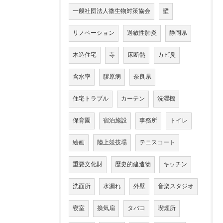
一般社団法人微生物対策協会
壁
リノベーション
過敏性肺炎
静岡県
木造住宅
寺
床断熱
カビ臭
含水率
膠原病
奈良県
住宅トラブル
カーテン
洗濯機
保育園
宿泊施設
事務所
トイレ
絵画
陸上競技場
テニスコート
重要文化財
歴史的建造物
キッチン
洗面所
水漏れ
外壁
音楽スタジオ
寝室
換気扇
タバコ
喫煙所