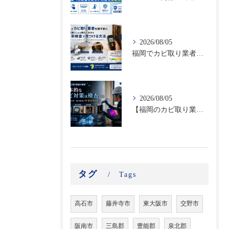
2026/08/05
福岡でカビ取り業者を探す前に｜結露・雨漏りによる隠れた水分を含水率検査で見つける方法
2026/08/05
【福岡のカビ取り業者が解説】根本的なカビ対策は検査から｜真菌・含水率・壁内調査で再発原因を確認
タグ
Tags
高石市
藤井寺市
東大阪市
交野市
阪南市
三島郡
豊能郡
泉北郡