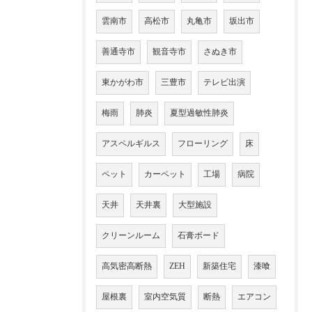
雲南市
高松市
丸亀市
坂出市
善通寺市
観音寺市
さぬき市
東かがわ市
三豊市
テレビ出演
梅雨
肺炎
夏型過敏性肺炎
アスペルギルス
フローリング
床
ペット
カーペット
工場
病院
天井
天井裏
大型施設
クリーンルーム
石膏ボード
高気密高断熱
ZEH
新築住宅
漆喰
屋根裏
室内空気質
断熱
エアコン