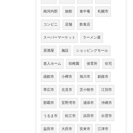
南河内郡
旅館
食中毒
札幌市
コンビニ
店舗
飲食店
スーパーマーケット
ラーメン屋
居酒屋
施設
ショッピングモール
老人ホーム
幼稚園
保育所
住宅
函館市
小樽市
旭川市
釧路市
帯広市
北見市
苫小牧市
江別市
那覇市
宜野湾市
浦添市
沖縄市
うるま市
松江市
浜田市
出雲市
益田市
大田市
安来市
江津市