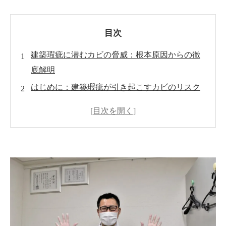
目次
建築瑕疵に潜むカビの脅威：根本原因からの徹
底解明
はじめに：建築瑕疵が引き起こすカビのリスク
カビ問題の現状分析：見える化でリスクを把握
MIST工法®の紹介：カビ取りの革新的技術
一般社団法人微生物対策協会との連携
カビバスターズによるカビ対策サービス
よくある質問：カビ取りと予防についての疑問
解消
まとめ：建築瑕疵によるカビから住環境を守る
ために