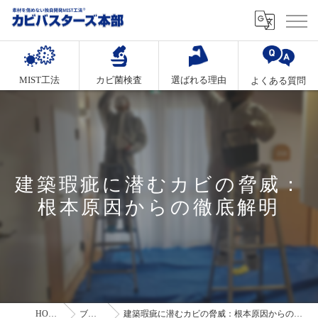
MIST工法
カビ菌検査
選ばれる理由
よくある質問
建築瑕疵に潜むカビの脅威：
根本原因からの徹底解明
HOME
ブログ
建築瑕疵に潜むカビの脅威：根本原因からの徹底解明