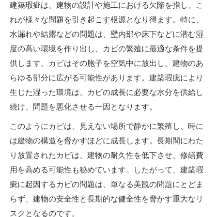
建築瑕疵は、建物の設計や施工における欠陥を指し、こ
れが様々な問題を引き起こす根源となり得ます。特に、
水漏れや結露などの問題は、壁内部や床下などに潜む湿
度の高い環境を作り出し、カビの繁殖に最適な条件を提
供します。カビはその胞子を空気中に放出し、建物のあ
らゆる部分に広がる可能性があります。建築瑕疵により
生じた湿った環境は、カビの成長に必要な水分を供給し
続け、問題を悪化させる一因となります。
このようにカビは、見えない場所で静かに繁殖し、時に
は建物の構造を脅かすほどに成長します。長期間にわた
り放置されたカビは、建物の耐久性を低下させ、修繕費
用を高める可能性も秘めています。したがって、建築瑕
疵に起因するカビの問題は、単なる美観の問題にとどま
らず、建物の安全性と長期的な健全性を脅かす重大なリ
スクとなるのです。