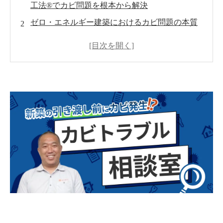
工法®でカビ問題を根本から解決
ゼロ・エネルギー建築におけるカビ問題の本質
真菌検査：初歩から専門的な手法まで
効果的なカビ取り技術：MIST工法®の紹介
カビ対策：予防から根絶まで
定期検査とメンテナンスの重要性
ケーススタディ：成功したカビ対策プロジェク
ト
MIST工法®導入のステップ
よくある質問（FAQ）
まとめとビルダーへのアクションプラン
世良 秀雄-カビのプロフェッシャル-