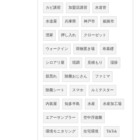
カビ講習
加盟店講習
水道管
水道屋
兵庫県
神戸市
姫路市
澄家
押し入れ
クローゼット
ウォークイン
荷物置き場
布基礎
シロアリ屋
現調
見積もり
湿疹
肌荒れ
除菌おじさん
ファミマ
除菌シート
スマホ
ルミテスター
内装屋
知多半島
水産
水産加工場
エアーサンプラー
空中浮遊菌
環境モニタリング
住宅環境
TikTok