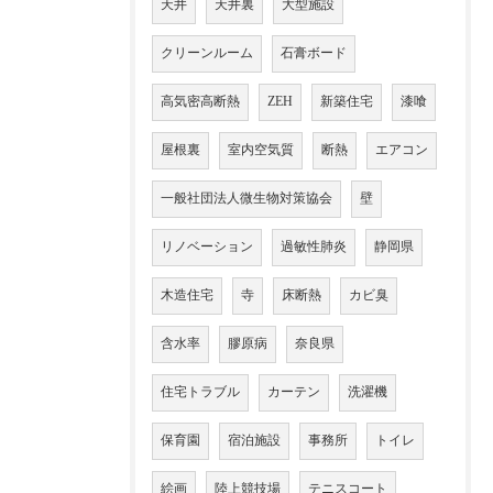
天井
天井裏
大型施設
クリーンルーム
石膏ボード
高気密高断熱
ZEH
新築住宅
漆喰
屋根裏
室内空気質
断熱
エアコン
一般社団法人微生物対策協会
壁
リノベーション
過敏性肺炎
静岡県
木造住宅
寺
床断熱
カビ臭
含水率
膠原病
奈良県
住宅トラブル
カーテン
洗濯機
保育園
宿泊施設
事務所
トイレ
絵画
陸上競技場
テニスコート