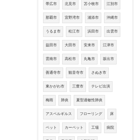
帯広市
北見市
苫小牧市
江別市
那覇市
宜野湾市
浦添市
沖縄市
うるま市
松江市
浜田市
出雲市
益田市
大田市
安来市
江津市
雲南市
高松市
丸亀市
坂出市
善通寺市
観音寺市
さぬき市
東かがわ市
三豊市
テレビ出演
梅雨
肺炎
夏型過敏性肺炎
アスペルギルス
フローリング
床
ペット
カーペット
工場
病院