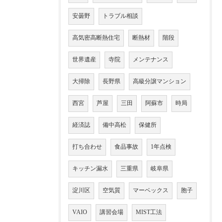
安曇野
トラブル相談
高気密高断熱住宅
断熱材
階段
世界遺産
寺院
メンテナンス
大掃除
長野県
高級分譲マンション
西宮
芦屋
三田
阿蘇市
時局
経済誌
備中高松
保健所
打ち合わせ
食品事故
1年点検
キッチン漏水
三重県
岐阜県
淀川区
空気質
マーベックス
胞子
VAIO
講習会場
MIST工法