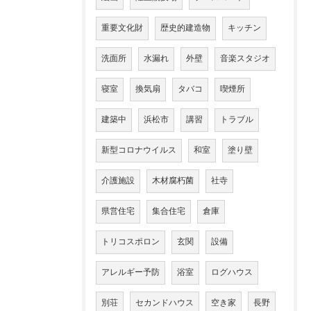
重要文化財
歴史的建造物
キッチン
洗面所
水漏れ
外壁
音楽スタジオ
寝室
換気扇
タバコ
喫煙所
建築中
浜松市
講習
トラブル
新型コロナウイルス
和室
塗り壁
介護施設
木材腐朽菌
社寺
県営住宅
集合住宅
倉庫
トリコスポロン
玄関
設備
アレルギー予防
浴室
ログハウス
別荘
セカンドハウス
空き家
長野