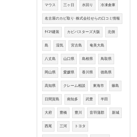
マウス
三ヶ日
水回り
冷凍倉庫
名古屋のカビ取り･株式会社せらの口コミ情報
ﾀｲｺｳ建装
カビバスターズ大阪
北側
島
湿気
宮古島
奄美大島
八丈島
山口県
島根県
鳥取県
岡山県
愛媛県
香川県
徳島県
高知県
クレーム相談
東海市
篠島
日間賀島
南知多
武豊
半田
大府
豊橋
豊川
音羽蒲郡
新城
西尾
三河
トヨタ