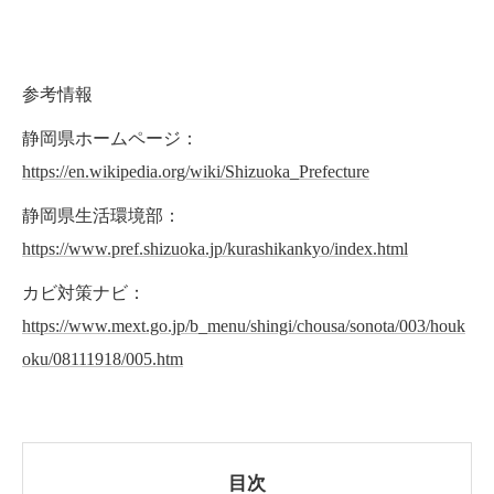
参考情報
静岡県ホームページ：
https://en.wikipedia.org/wiki/Shizuoka_Prefecture
静岡県生活環境部：
https://www.pref.shizuoka.jp/kurashikankyo/index.html
カビ対策ナビ：
https://www.mext.go.jp/b_menu/shingi/chousa/sonota/003/houk
oku/08111918/005.htm
目次