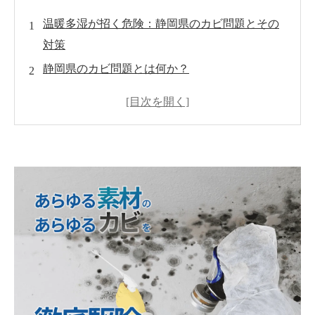
温暖多湿が招く危険：静岡県のカビ問題とその
対策
静岡県のカビ問題とは何か？
健康への影響：カビがもたらすリスク
MIST工法®カビバスターズ静岡の取り組み
カビ被害の事例と教訓
行政と住民の連携によるカビ対策
カビ対策のための実用的アドバイス
まとめとMIST工法®での未来展望