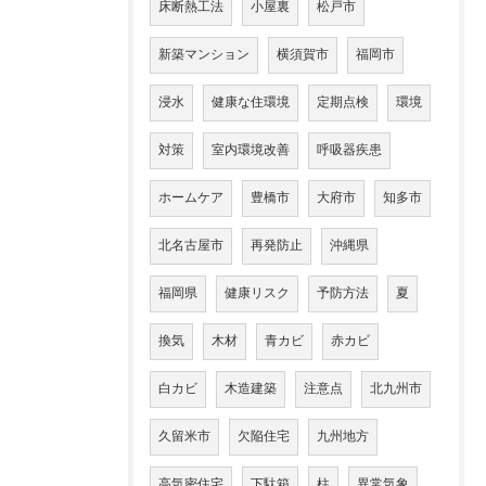
床断熱工法
小屋裏
松戸市
新築マンション
横須賀市
福岡市
浸水
健康な住環境
定期点検
環境
対策
室内環境改善
呼吸器疾患
ホームケア
豊橋市
大府市
知多市
北名古屋市
再発防止
沖縄県
福岡県
健康リスク
予防方法
夏
換気
木材
青カビ
赤カビ
白カビ
木造建築
注意点
北九州市
久留米市
欠陥住宅
九州地方
高気密住宅
下駄箱
柱
異常気象