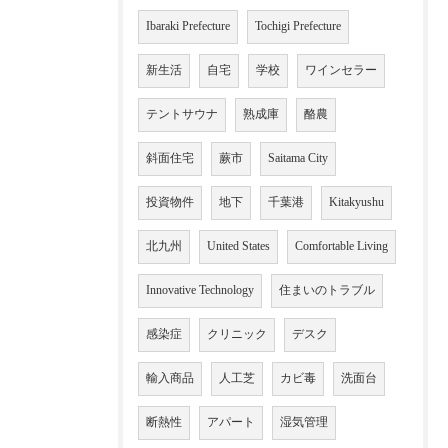
Ibaraki Prefecture
Tochigi Prefecture
新生活
自宅
学校
ワインセラー
テントサウナ
熟成庫
酪農
斜面住宅
蕨市
Saitama City
投資物件
地下
千葉港
Kitakyushu
北九州
United States
Comfortable Living
Innovative Technology
住まいのトラブル
感染症
クリニック
デスク
輸入商品
人工芝
カビ毒
洗面台
断熱性
アパート
湿気管理