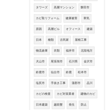
タワーズ
高層マンション
磐田市
カビ取リフォーム
健康被害
寒気
原因
高層ビル
オフィース
建築
日本
種類
古民家
屋根工事
物流倉庫
衣類
福井市
北陸地方
犬山市
尾張旭市
石川県
金沢市
鈴鹿市
仙台市
鈴鹿
松本市
塩尻市
手抜き工事
蒲郡市
品川
カビの検査
カビ対策業者
建物のカビ
日本建築
越前蟹
発生
防止