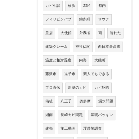
カビ相談
横浜
23区
都内
フィリピンパブ
錦糸町
サウナ
皇居
大使館
外務省
雨
濡れた
建築クレーム
神社仏閣
西日本最高峰
温度と相対湿度
内海
大磯町
藤沢市
逗子市
素人でもできる
プロ直伝
新築のカビ
カビ駆除
備後
八王子
奥多摩
漏水問題
湘南
長崎カビ問題
基礎パッキン
建売
施工動画
浮遊菌調査