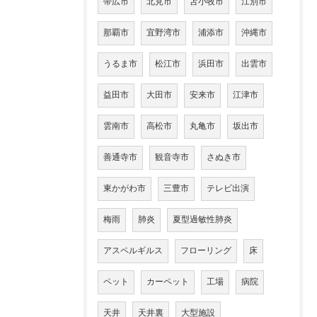
帯広市
北見市
苫小牧市
江別市
那覇市
宜野湾市
浦添市
沖縄市
うるま市
松江市
浜田市
出雲市
益田市
大田市
安来市
江津市
雲南市
高松市
丸亀市
坂出市
善通寺市
観音寺市
さぬき市
東かがわ市
三豊市
テレビ出演
梅雨
肺炎
夏型過敏性肺炎
アスペルギルス
フローリング
床
ペット
カーペット
工場
病院
天井
天井裏
大型施設