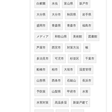
白癬菌
水虫
富山県
坂戸市
大分県
大分市
秋田県
岩手県
盛岡市
青森県
青森市
福島市
メディア
和歌山県
美術館
図書館
芦屋市
西宮市
対策方法
喉
多治見市
可児市
杉並区
千葉市
船橋市
柏市
大垣市
湿度管理
山形県
西条市
石鎚山
長浜市
予防策
山梨県
甲府市
水害
水害対策
高温多湿
新築戸建て