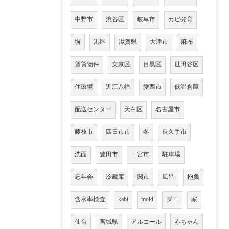
中野市
渋谷区
岐阜市
カビ発育
塀
港区
滋賀県
大津市
麻布
賃貸物件
文京区
目黒区
世田谷区
住環境
近江八幡
愛西市
低温倉庫
配送センター
天白区
名古屋市
藤枝市
四日市市
冬
長久手市
洗面
豊田市
一宮市
駐車場
忘年会
冷蔵庫
関市
風呂
抱負
含水率検査
kabi
mold
ダニ
家
仙台
宮城県
アルコール
赤ちゃん