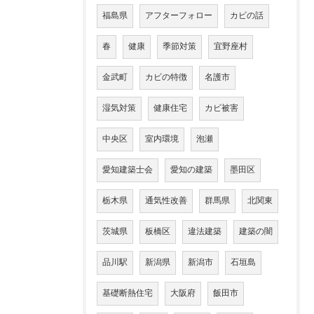
福島県
アフターフォロー
カビの話
春
健康
季節対策
宜野座村
金武町
カビの特徴
名護市
湿気対策
健康住宅
カビ被害
中央区
室内環境
泡瀬
愛知建築士会
愛知の建築
墨田区
栃木県
通気性改善
群馬県
北関東
茨城県
板橋区
違法建築
建築の闇
品川駅
新潟県
新潟市
石垣島
基礎断熱住宅
大阪府
飯田市