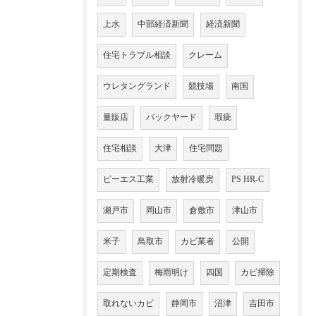
上水
中部経済新聞
経済新聞
住宅トラブル相談
クレーム
ウレタングランド
競技場
南国
量販店
バックヤード
瑕疵
住宅相談
大津
住宅問題
ピーエス工業
放射冷暖房
PS HR-C
瀬戸市
岡山市
倉敷市
津山市
米子
鳥取市
カビ業者
公開
定期検査
梅雨明け
四国
カビ掃除
取れないカビ
静岡市
沼津
吉田市