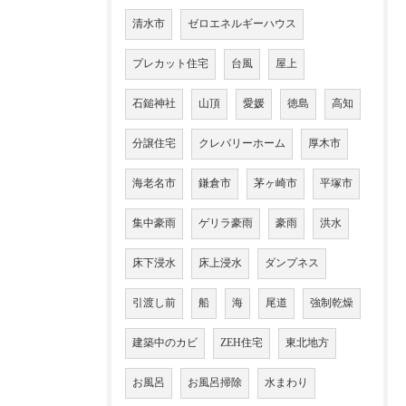
清水市
ゼロエネルギーハウス
プレカット住宅
台風
屋上
石鎚神社
山頂
愛媛
徳島
高知
分譲住宅
クレバリーホーム
厚木市
海老名市
鎌倉市
茅ヶ崎市
平塚市
集中豪雨
ゲリラ豪雨
豪雨
洪水
床下浸水
床上浸水
ダンプネス
引渡し前
船
海
尾道
強制乾燥
建築中のカビ
ZEH住宅
東北地方
お風呂
お風呂掃除
水まわり