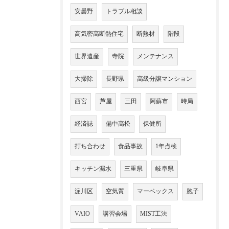
安曇野
トラブル相談
高気密高断熱住宅
断熱材
階段
世界遺産
寺院
メンテナンス
大掃除
長野県
高級分譲マンション
西宮
芦屋
三田
阿蘇市
時局
経済誌
備中高松
保健所
打ち合わせ
食品事故
1年点検
キッチン漏水
三重県
岐阜県
淀川区
空気質
マーベックス
胞子
VAIO
講習会場
MIST工法