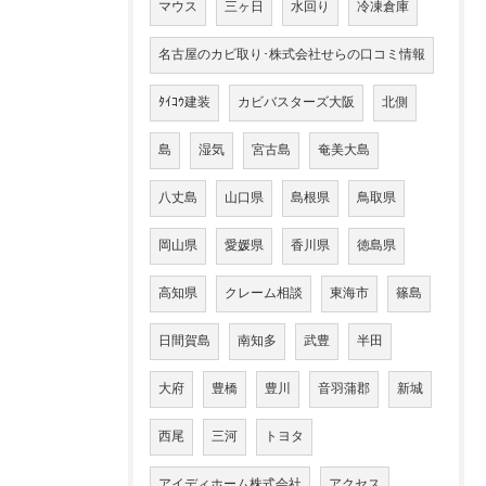
マウス
三ヶ日
水回り
冷凍倉庫
名古屋のカビ取り･株式会社せらの口コミ情報
ﾀｲｺｳ建装
カビバスターズ大阪
北側
島
湿気
宮古島
奄美大島
八丈島
山口県
島根県
鳥取県
岡山県
愛媛県
香川県
徳島県
高知県
クレーム相談
東海市
篠島
日間賀島
南知多
武豊
半田
大府
豊橋
豊川
音羽蒲郡
新城
西尾
三河
トヨタ
アイディホーム株式会社
アクセス