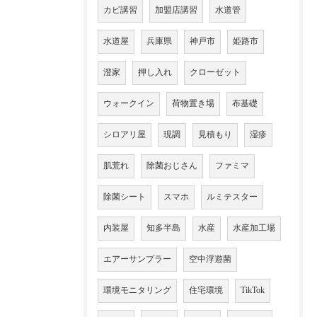
カビ講習
加盟店講習
水道管
水道屋
兵庫県
神戸市
姫路市
澄家
押し入れ
クローゼット
ウォークイン
荷物置き場
布基礎
シロアリ屋
現調
見積もり
湿疹
肌荒れ
除菌おじさん
ファミマ
除菌シート
スマホ
ルミテスター
内装屋
知多半島
水産
水産加工場
エアーサンプラー
空中浮遊菌
環境モニタリング
住宅環境
TikTok