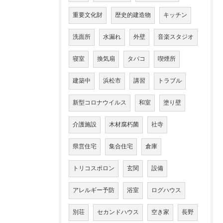
重要文化財
歴史的建造物
キッチン
洗面所
水漏れ
外壁
音楽スタジオ
寝室
換気扇
タバコ
喫煙所
建築中
浜松市
講習
トラブル
新型コロナウイルス
和室
塗り壁
介護施設
木材腐朽菌
社寺
県営住宅
集合住宅
倉庫
トリコスポロン
玄関
設備
アレルギー予防
浴室
ログハウス
別荘
セカンドハウス
空き家
長野