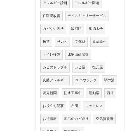
アレルギー診断
アレルギー問題
住環境改善
ナイスキャリーサービス
カビない方法
駿河区
聖徳太子
椿堂
秋カビ
文化財
食品衛生
トイレ掃除
比叡山延暦寺
カビのトラブル
カビ屋
復元屋
真菌アレルギー
RCハウジング
鞆の浦
読売新聞
防水工事中
運動場
西塔
お役立ち記事
布団
マットレス
お得情報
風呂のカビ取り
空気質改善