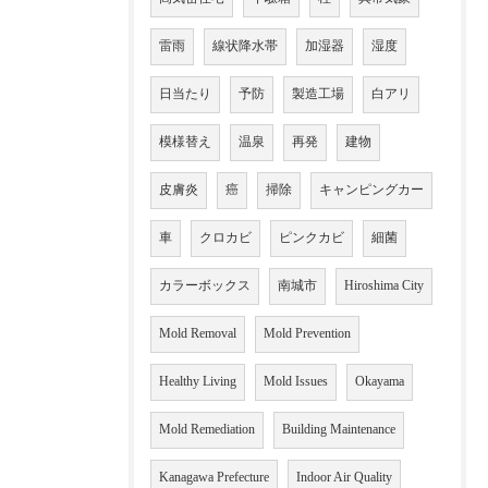
雷雨
線状降水帯
加湿器
湿度
日当たり
予防
製造工場
白アリ
模様替え
温泉
再発
建物
皮膚炎
癌
掃除
キャンピングカー
車
クロカビ
ピンクカビ
細菌
カラーボックス
南城市
Hiroshima City
Mold Removal
Mold Prevention
Healthy Living
Mold Issues
Okayama
Mold Remediation
Building Maintenance
Kanagawa Prefecture
Indoor Air Quality