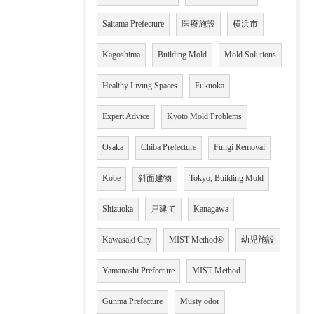
Saitama Prefecture
医療施設
横浜市
Kagoshima
Building Mold
Mold Solutions
Healthy Living Spaces
Fukuoka
Expert Advice
Kyoto Mold Problems
Osaka
Chiba Prefecture
Fungi Removal
Kobe
斜面建物
Tokyo, Building Mold
Shizuoka
戸建て
Kanagawa
Kawasaki City
MIST Method®
幼児施設
Yamanashi Prefecture
MIST Method
Gunma Prefecture
Musty odor