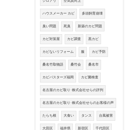
シロアリ
空気質向上
ハウスメーカー カビ
多頭飼育崩壊
臭い問題
死臭
新築のカビ問題
カビ対策屋
カビ調査
黒カビ
カビないリフォーム
服
カビ予防
桑名竹取物語
桑竹会
桑名市
カビバスターズ福岡
カビ菌検査
名古屋のカビ取り･株式会社せらの評判
名古屋のカビ取り･株式会社せらのお客様の声
たらち根
大食い
タンス
台風被害
大田区
福井県
新宿区
千代田区