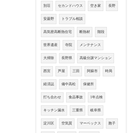
別荘
セカンドハウス
空き家
長野
安曇野
トラブル相談
高気密高断熱住宅
断熱材
階段
世界遺産
寺院
メンテナンス
大掃除
長野県
高級分譲マンション
西宮
芦屋
三田
阿蘇市
時局
経済誌
備中高松
保健所
打ち合わせ
食品事故
1年点検
キッチン漏水
三重県
岐阜県
淀川区
空気質
マーベックス
胞子