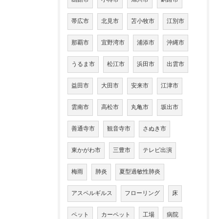
帯広市
北見市
苫小牧市
江別市
那覇市
宜野湾市
浦添市
沖縄市
うるま市
松江市
浜田市
出雲市
益田市
大田市
安来市
江津市
雲南市
高松市
丸亀市
坂出市
善通寺市
観音寺市
さぬき市
東かがわ市
三豊市
テレビ出演
梅雨
肺炎
夏型過敏性肺炎
アスペルギルス
フローリング
床
ペット
カーペット
工場
病院