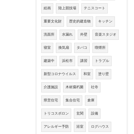
絵画
陸上競技場
テニスコート
重要文化財
歴史的建造物
キッチン
洗面所
水漏れ
外壁
音楽スタジオ
寝室
換気扇
タバコ
喫煙所
建築中
浜松市
講習
トラブル
新型コロナウイルス
和室
塗り壁
介護施設
木材腐朽菌
社寺
県営住宅
集合住宅
倉庫
トリコスポロン
玄関
設備
アレルギー予防
浴室
ログハウス