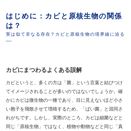
まとめ：カビとの正しい付き合い方
終わりに：MIST工法®カビバスターズ本部から
はじめに：カビと原核生物の関係
のメッセージ
は？
世良 秀雄-カビのプロフェッシャル-
実は似て非なる存在？カビと原核生物の境界線に迫る
カビにまつわるよくある誤解
カビというと、多くの方は「菌」という言葉と結びつけ
てイメージされることが多いのではないでしょうか。確
かにカビは微生物の一種であり、目に見えないほど小さ
い胞子を飛散させて増殖するため、「ばい菌」と混同さ
れがちです。しかし、実際のところ、カビは細菌などと
同じ「原核生物」ではなく、植物や動物などと同じ「真