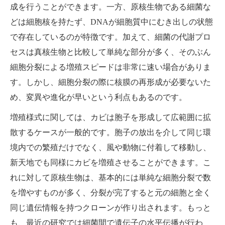
成を行うことができます。一方、原核生物である細菌な
どは細胞核を持たず、DNAが細胞質中にむき出しの状態
で存在しているのが特徴です。加えて、細菌の代謝プロ
セスは真核生物と比較して単純な部分が多く、そのぶん
細胞分裂による増殖スピードは非常に速い場合がありま
す。しかし、細胞分裂の際に核膜の再形成が必要ないた
め、変異や進化が早いという利点もあるのです。
増殖様式に関しては、カビは胞子を形成して広範囲に拡
散するケースが一般的です。胞子の放出を介して同じ環
境内での繁殖だけでなく、風や動物に付着して移動し、
新天地でも同様にカビを増殖させることができます。こ
れに対して原核生物は、基本的には単純な細胞分裂で数
を増やすものが多く、分裂が完了すると元の細胞と全く
同じ遺伝情報を持つクローンが作り出されます。もっと
も、最近の研究では細菌間で遺伝子の水平伝播が行わ