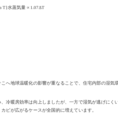
lta T}水蒸気量∝1.07ΔT
そこへ地球温暖化の影響が重なることで、住宅内部の湿気
み、冷暖房効率は向上しましたが、一方で湿気が逃げにく
、カビが広がるケースが全国的に増えています。