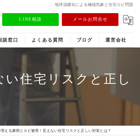
地球温暖化による極端気象と住宅カビ問題
LINE相談
メールお問合せ
相談窓口
よくある質問
ブログ
運営会社
フランチャイズ募集
ない住宅リスクと正し
メディア情報
で増える豪雨とカビ被害！見えない住宅リスクと正しい対策とは？