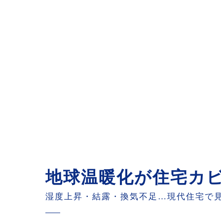
地球温暖化が住宅カ
湿度上昇・結露・換気不足…現代住宅で