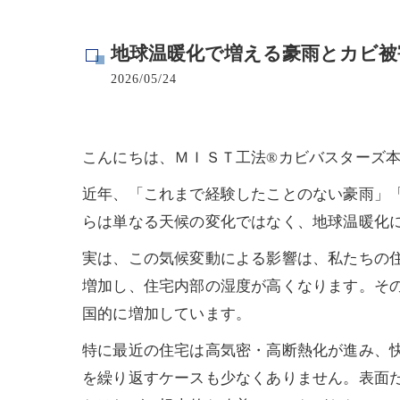
寺院･神社のカビ取り
地球温暖化で増える豪雨とカビ被
病院･クリニックのカビ取り
2026/05/24
学校･保育園のカビ取り
公共施設のカビ取り
こんにちは、ＭＩＳＴ工法®カビバスターズ
近年、「これまで経験したことのない豪雨」
らは単なる天候の変化ではなく、地球温暖化に
実は、この気候変動による影響は、私たちの
増加し、住宅内部の湿度が高くなります。そ
国的に増加しています。
特に最近の住宅は高気密・高断熱化が進み、
を繰り返すケースも少なくありません。表面だ