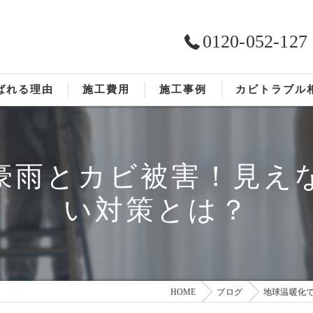
0120-052-127
ばれる理由
施工費用
施工事例
カビトラブル
ST工法®
お客様の声
豪雨とカビ被害！見え
依頼の流れ
い対策とは？
HOME
ブログ
地球温暖化