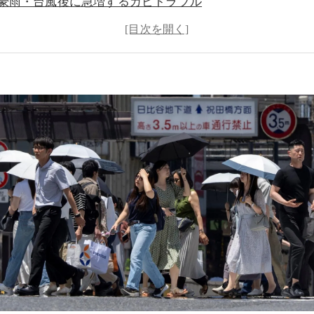
豪雨・台風後に急増するカビトラブル
カビはなぜ再発するのか？
真菌（カビ菌）検査が重要な理由
カビが人体へ与える影響とは？
カビを防ぐために家庭でできる湿気対策
カビが発生した時にやってはいけないこと
ＭＩＳＴ工法®カビバスターズの調査と再発防止対策
まとめ｜地球温暖化時代の住宅は「見えない湿気対策」が