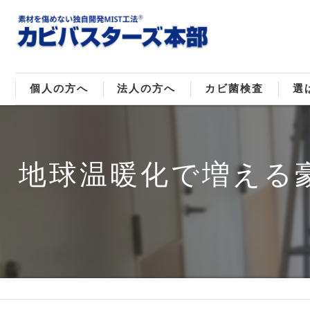
個人の方へ
法人の方へ
カビ菌検査
選
戸建てのカビ取り
販売住宅のカビ取り
カビ菌種類
MI
地球温暖化で増える
マンションのカビ取り
倉庫･工場のカビ取り
ご
店舗のカビ取り
介護施設のカビ取り
レジャー施設のカビ取り
大浴場･ホテルのカビ取り