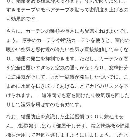
り、結露をある程度抑えられます。冷気を防ぐために、
すきまテープやモヘアテープを貼って密閉度を上げるの
も効果的です。
さらに、カーテンの種類や長さにも配慮すればよいでし
ょう。 厚手のカーテンや断熱カーテンを使うと、室内の
暖かい空気と窓付近の冷たい空気が直接接触して辛くな
り、結露の発生を抑制できます。ただし、カーテンが窓
を完全に覆いすぎると空気の通りがなくなり、窓枠部分
に逆湿気がそして、万が一結露が発生したついでに、こ
まめに水滴を拭き取ってあげることでカビのリスクを下
げられます。 、短時間でも窓を開けたり換気扇を回した
りして湿気を飛ばすのも有効です。
なお、結露防止を意識した生活習慣づくりも兼ねませ
ん。 洗濯物はしばらく部屋干しせず、浴室乾燥機や除湿
機を活用して湿気を逃しますようにしましょう。した水