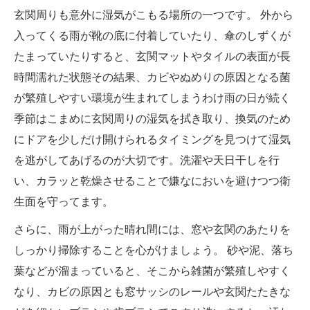
玄関周りも意外に湿気がこもる場所の一つです。 外から
入ってくる雨が靴の底に付着していたり​​、傘のしずくが
たまっていたりすると、玄関マットやタイルの表面が長
時間濡れた状態その結果、カビやぬめりの原因となる菌
が繁殖しやすい環境が生まれてしまうわけ雨の日が続く
季節はこまめに玄関周りの湿気を拭き取り、換気のため
にドアを少しだけ開けられるタイミングを見つけて湿気
を逃がしてあげるのが大切です。洗濯や天日干しを行
い、カラッと乾燥させることで嫌なにおいを避けつつ衛
生面を守ってます。
さらに、雨が上がった晴れ間には、窓や玄関のあたりを
しっかり掃除することを心がけましょう。 砂や泥、落ち
葉などが溜まっていると、そこから雑菌が繁殖しやすく
なり、カビの原因とも窓サッシのレールや玄関たたきな