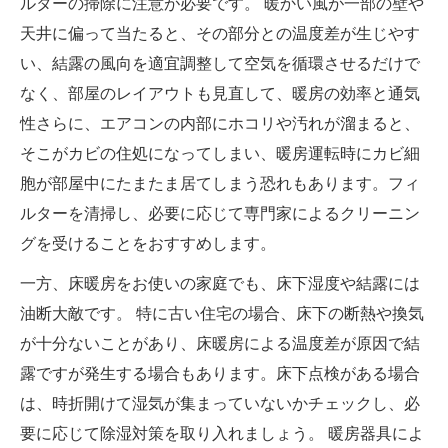
ルターの掃除に注意が必要です。 暖かい風が一部の壁や
天井に偏って当たると、その部分との温度差が生じやす
い、結露の風向を適宜調整して空気を循環させるだけで
なく、部屋のレイアウトも見直して、暖房の効率と通気
性さらに、エアコンの内部にホコリや汚れが溜まると、
そこがカビの住処になってしまい、暖房運転時にカビ細
胞が部屋中にたまたま居てしまう恐れもあります。フィ
ルターを清掃し、必要に応じて専門家によるクリーニン
グを受けることをおすすめします。
一方、床暖房をお使いの家庭でも、床下湿度や結露には
油断大敵です。 特に古い住宅の場合、床下の断熱や換気
が十分ないことがあり、床暖房による温度差が原因で結
露ですが発生する場合もあります。床下点検がある場合
は、時折開けて湿気が集まっていないかチェックし、必
要に応じて除湿対策を取り入れましょう。 暖房器具によ