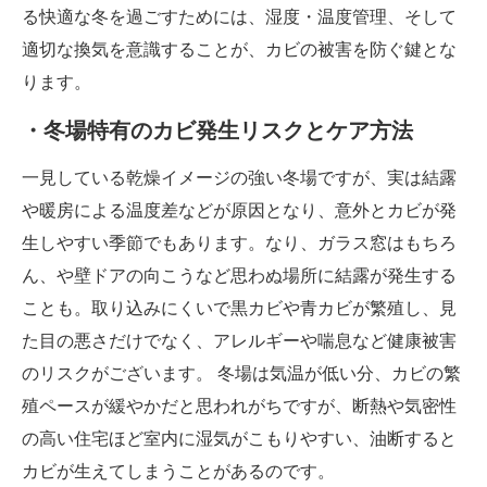
る快適な冬を過ごすためには、湿度・温度管理、そして
適切な換気を意識することが、カビの被害を防ぐ鍵とな
ります。
・冬場特有のカビ発生リスクとケア方法
一見している乾燥イメージの強い冬場ですが、実は結露
や暖房による温度差などが原因となり、意外とカビが発
生しやすい季節でもあります。なり、ガラス窓はもちろ
ん、や壁ドアの向こうなど思わぬ場所に結露が発生する
ことも。取り込みにくいで黒カビや青カビが繁殖し、見
た目の悪さだけでなく、アレルギーや喘息など健康被害
のリスクがございます。 冬場は気温が低い分、カビの繁
殖ペースが緩やかだと思われがちですが、断熱や気密性
の高い住宅ほど室内に湿気がこもりやすい、油断すると
カビが生えてしまうことがあるのです。