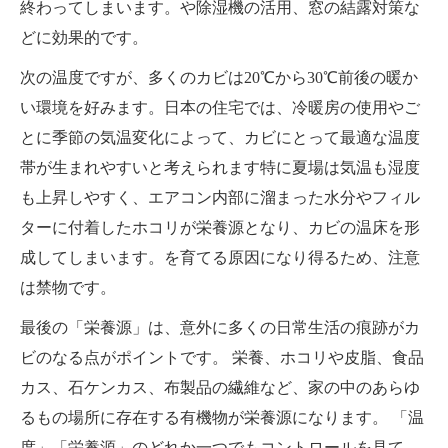
終わってしまいます。や除湿機の活用、窓の結露対策な
どに効果的です。
次の温度ですが、多くのカビは20℃から30℃前後の暖か
い環境を好みます。日本の住宅では、冷暖房の使用やご
とに季節の気温変化によって、カビにとって最適な温度
帯が生まれやすいと考えられます特に夏場は気温も湿度
も上昇しやすく、エアコン内部に溜まった水分やフィル
ターに付着したホコリが栄養源となり、カビの温床を形
成してしまいます。を育てる原因になり得るため、注意
は禁物です。
最後の「栄養源」は、意外に多くの日常生活の痕跡がカ
ビのなる点がポイントです。 栄養、ホコリや皮脂、食品
カス、石ケンカス、布製品の繊維など、家の中のあらゆ
るもの場所に存在する有機物が栄養源になります。 「温
度」「栄養源」のどれか一つでもコントロールを見て、