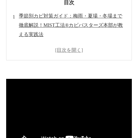
目次
季節別カビ対策ガイド：梅雨・夏場・冬場まで
徹底解説！MIST工法®カビバスターズ本部が教
える実践法
はじめに
カビが発生する仕組みと問題点
梅雨のカビ対策ガイド
夏場のカビ対策ガイド
冬場のカビ対策ガイド
季節をやりたい基本的なカビ予防策
MIST工法®によるカビ対策
よくある質問（Q&A）
まとめ：住まいを快適に過ごすためのポイント