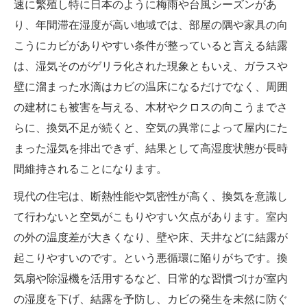
速に繁殖し特に日本のように梅雨や台風シーズンがあ
り、年間滞在湿度が高い地域では、部屋の隅や家具の向
こうにカビがありやすい条件が整っていると言える結露
は、湿気そのがゲリラ化された現象ともいえ、ガラスや
壁に溜まった水滴はカビの温床になるだけでなく、周囲
の建材にも被害を与える、木材やクロスの向こうまでさ
らに、換気不足が続くと、空気の異常によって屋内にた
まった湿気を排出できず、結果として高湿度状態が長時
間維持されることになります。
現代の住宅は、断熱性能や気密性が高く、換気を意識し
て行わないと空気がこもりやすい欠点があります。室内
の外の温度差が大きくなり、壁や床、天井などに結露が
起こりやすいのです。という悪循環に陥りがちです。換
気扇や除湿機を活用するなど、日常的な習慣づけが室内
の湿度を下げ、結露を予防し、カビの発生を未然に防ぐ