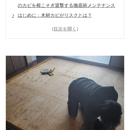
のカビを根こそぎ退撃する徹底術メンテナンス
はじめに：木材カビがリスクとは？
木材カビの基礎知識
カビが発生する主な原因と対策
MIST工法®カビバスターズとは？
MIST工法®による除カビ施工の流れ
施工前に知っておきたい注意点
施工後のメンテナンスとアフターケア
費用目安と導入メリット
実際の施工事例とお客様の声
まとめ：木造住宅をカビから守る鍵
よくある質問
お問い合わせ・ご相談窓口