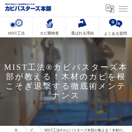
MIST工法
カビ菌検査
選ばれる理由
よくある質問
MIST工法®カビバスターズ本
部が教える！木材のカビを根
こそぎ退撃する徹底術メンテ
ナンス
HOME
ブログ
MIST工法®カビバスターズ本部が教える！木材のカビを根こそぎ退撃する徹底術メンテナンス