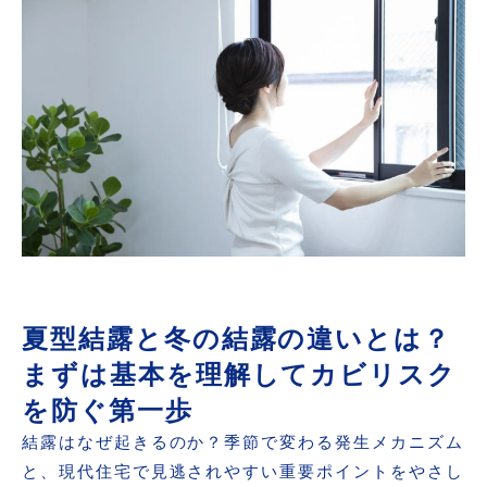
危険なのか？
なぜカビは繰り返し発生するのか？再発を招く
本当の原因と見落とされがちな住宅環境の問題
見えないカビを見つけるために必要な調査と
は？原因特定で再発を防ぐための重要ポイント
真菌（カビ菌）検査の重要性とは？見た目では
わからないカビの正体と健康リスクを正しく知
る
自分でできる結露・カビの初期チェック方法｜
見逃さないための簡単セルフ点検ポイント
夏型結露と冬の結露の違いとは？
こんな症状があれば要注意｜専門調査が必要な
まずは基本を理解してカビリスク
カビ・結露トラブルのサインとは
を防ぐ第一歩
カビ問題を根本から解決するために大切な考え
結露はなぜ起きるのか？季節で変わる発生メカニズム
方｜再発しない住まいづくりの基本とは
と、現代住宅で見逃されやすい重要ポイントをやさし