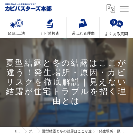
MIST工法
カビ菌検査
選ばれる理由
よくある質問
夏型結露と冬の結露はここが
違う！発生場所・原因・カビ
リスクを徹底解説｜見えない
結露が住宅トラブルを招く理
由とは
HOME
ブログ
夏型結露と冬の結露はここが違う！発生場所・原因・カビリスクを徹底解説｜見えない結露が住宅トラブルを招く理由とは