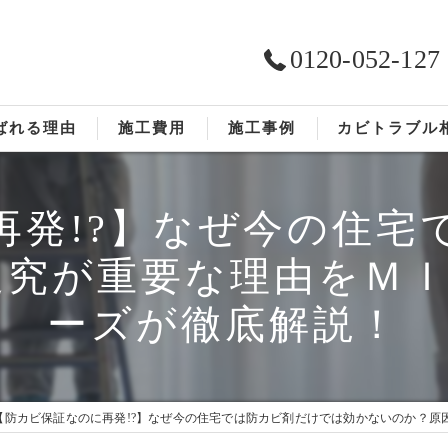
0120-052-127
ばれる理由
施工費用
施工事例
カビトラブル
ST工法®
お客様の声
再発!?】なぜ今の住宅
依頼の流れ
追究が重要な理由をＭＩ
ーズが徹底解説！
【防カビ保証なのに再発!?】なぜ今の住宅では防カビ剤だけでは効かないのか？原