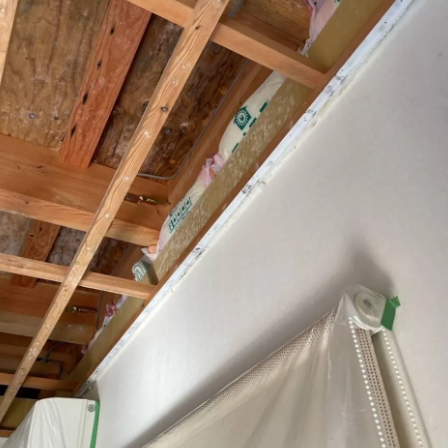
ビを再発させないために家庭でできる湿気対策とは？
り返すカビに悩んだら“原因調査型”の対策を選ぶ時代へ
ＩＳＴ工法®カビバスターズが考える「本当のカビ対策」
とめ｜現代住宅のカビ問題は「原因追究」が再発防止のカ