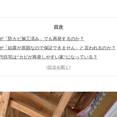
目次
ぜ「防カビ施工済み」でも再発するのか？
ぜ「結露が原因なので保証できません」と言われるのか？
代住宅は“カビが再発しやすい家”になっている？
発防止に必要なのは「施工」よりも“原因調査”
新築だから安心」は危険？実は増えている“新築住宅のカビ
当に大切なのは「カビを取る」ではなく“再発させない”こ
カビ臭い」は危険信号？目に見えないカビが潜んでいる可
ビ問題は“早期発見”が重要！放置すると住宅全体へ広がる
ビ業者選びで失敗しないために｜“安さ”だけで決める危険