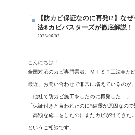
寺院･神社のカビ取り
【防カビ保証なのに再発!?】な
病院･クリニックのカビ取り
法®カビバスターズが徹底解説！
2026/06/02
学校･保育園のカビ取り
公共施設のカビ取り
こんにちは！
全国対応のカビ専門業者、ＭＩＳＴ工法®カ
最近、お問い合わせで非常に増えているのが
「他社で防カビ施工をしたのに再発した…」
「保証付きと言われたのに“結露が原因なので
「高額な施工をしたのにまたカビが出てきた
というご相談です。