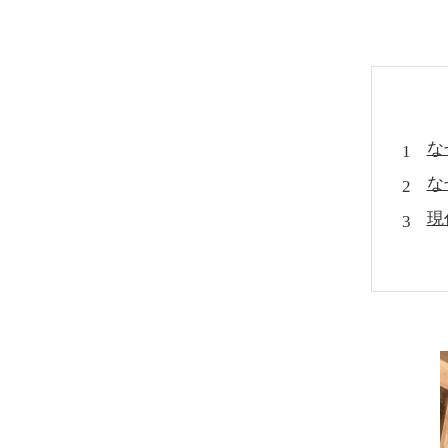
な
な
現
再
「
本
「
カ
カ