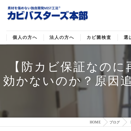
個人の方へ
法人の方へ
カビ菌検査
選
戸建てのカビ取り
販売住宅のカビ取り
カビ菌種類
MI
【防カビ保証なのに
マンションのカビ取り
倉庫･工場のカビ取り
ご
効かないのか？原因
店舗のカビ取り
介護施設のカビ取り
レジャー施設のカビ取り
HOME
ブログ
大浴場･ホテルのカビ取り