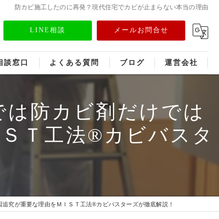
防カビ施工したのに再発？現代住宅でカビが止まらない本当の理由
LINE相談
メールお問合せ
相談窓口
よくある質問
ブログ
運営会社
フランチャイズ募集
では防カビ剤だけでは
メディア情報
ＳＴ工法®カビバスタ
因追究が重要な理由をＭＩＳＴ工法®カビバスターズが徹底解説！