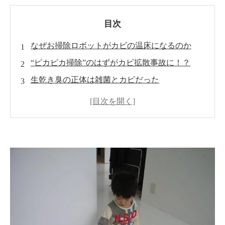
目次
なぜお掃除ロボットがカビの温床になるのか
“ピカピカ掃除”のはずがカビ拡散事故に！？
生乾き臭の正体は雑菌とカビだった
カビは床だけでは終わらない！壁内部まで拡散
する危険性
ＭＩＳＴ工法®カビバスターズの徹底調査とは
お掃除ロボットを安全に使うための予防対策
まとめ｜便利家電だからこそメンテナンスが重
要