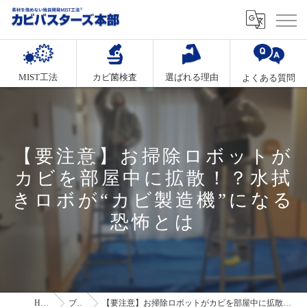
MIST工法
カビ菌検査
選ばれる理由
よくある質問
【要注意】お掃除ロボットが
カビを部屋中に拡散！？水拭
きロボが“カビ製造機”になる
恐怖とは
HOME
ブログ
【要注意】お掃除ロボットがカビを部屋中に拡散！？水拭きロボが“カビ製造機”になる恐怖とは