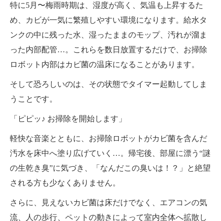
特に5月〜梅雨時期は、湿度が高く、気温も上昇するた
め、カビが一気に繁殖しやすい環境になります。給水タ
ンクの中に残った水、湿ったままのモップ、汚れが溜ま
った内部配管…。これらを数日放置するだけで、お掃除
ロボット内部はカビ菌の温床になることがあります。
そして恐ろしいのは、その状態でタイマー起動してしま
うことです。
「ピピッ♪ お掃除を開始します」
軽快な音楽とともに、お掃除ロボットがカビ菌を含んだ
汚水を床中へ塗り広げていく…。帰宅後、部屋に漂う“謎
の生乾き臭”に気づき、「なんだこの臭いは！？」と絶望
される方も少なくありません。
さらに、見えないカビ菌は床だけでなく、エアコンの気
流、人の歩行、ペットの動きによって室内全体へ拡散し