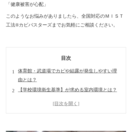
「健康被害が心配」
このようなお悩みがありましたら、全国対応のＭＩＳＴ
工法®カビバスターズまでお気軽にご相談ください。
目次
体育館・武道場でカビや結露が発生しやすい理
由とは？
【学校環境衛生基準】が求める室内環境とは？
体育館の天井・壁・床で起こる結露のメカニズ
ム
武道場の畳・床材・収納庫に潜むカビリスク
換気設備だけでは防げない現代建築のカビ問題