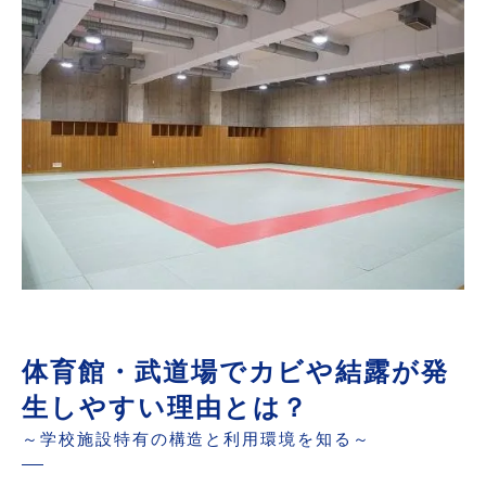
カビが児童・生徒・教職員に与える健康影響
見えない場所に広がる隠れカビの危険性
真菌（カビ菌）検査が必要な理由
建材含水率検査・ファイバースコープ調査・負
圧測定とは？
学校施設で実践したい日常の結露・カビ予防対
策
カビ除去だけでは再発する？根本原因改善の重
要性
ＭＩＳＴ工法®カビバスターズが行う学校施設
体育館・武道場でカビや結露が発
のカビ対策
生しやすい理由とは？
まとめ
～学校施設特有の構造と利用環境を知る～