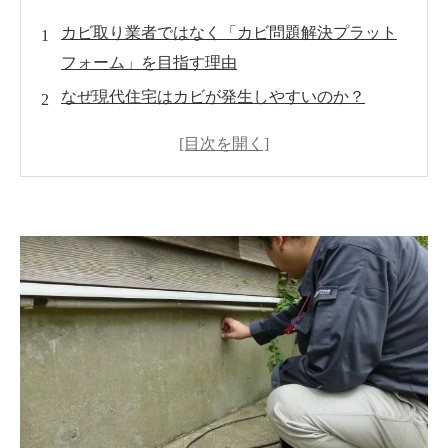
カビ取り業者ではなく「カビ問題解決プラット
フォーム」を目指す理由
なぜ現代住宅はカビが発生しやすいのか？
真菌検査が未来のカビ対策を変える
含水率測定・ファイバースコープ調査・負圧測
定の重要性
全国の工務店・リフォーム会社との連携が必要
な理由
加盟店ネットワークが実現する全国品質のカビ
対策